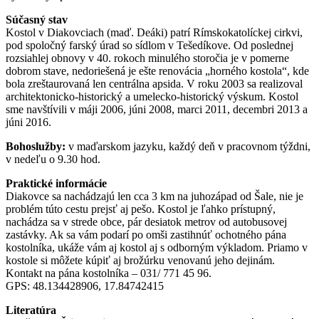
Súčasný stav
Kostol v Diakovciach (maď. Deáki) patrí Rímskokatolíckej cirkvi,
pod spoločný farský úrad so sídlom v Tešedíkove. Od poslednej
rozsiahlej obnovy v 40. rokoch minulého storočia je v pomerne
dobrom stave, nedoriešená je ešte renovácia „horného kostola“, kde
bola zreštaurovaná len centrálna apsida. V roku 2003 sa realizoval
architektonicko-historický a umelecko-historický výskum. Kostol
sme navštívili v máji 2006, júni 2008, marci 2011, decembri 2013 a
júni 2016.
Bohoslužby:
v maďarskom jazyku, každý deň v pracovnom týždni,
v nedeľu o 9.30 hod.
Praktické informácie
Diakovce sa nachádzajú len cca 3 km na juhozápad od Šale, nie je
problém túto cestu prejsť aj pešo. Kostol je ľahko prístupný,
nachádza sa v strede obce, pár desiatok metrov od autobusovej
zastávky. Ak sa vám podarí po omši zastihnúť ochotného pána
kostolníka, ukáže vám aj kostol aj s odborným výkladom. Priamo v
kostole si môžete kúpiť aj brožúrku venovanú jeho dejinám.
Kontakt na pána kostolníka – 031/ 771 45 96.
GPS: 48.134428906, 17.84742415
Literatúra