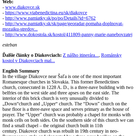
Web:
-
www.diakovce.sk
-
https://www.viabenedictina.eu/sk/diakovce
-
http://www.pamiatky.sk/po/po/Details?id=6762
-
http://www.pamiatky.sk/sk/page/georadar-pomaha-doplnovat-
mozaiku-stredov...
-
http://www.dokostola.sk/kostol/411809-panny-marie-nanebovzatej
esteban
Ďalšie články o Diakovciach:
Z nášho itinerára...
,
Románsky
kostol v Diakovciach mal...
English Summary
In the village Diakovce near Šaľa is one of the most important
Romanesque churches in Slovakia. This former Benedictines
church, consecrated in 1228 A. D., is a three-nave building with two
belfries on the west side and three apses on the east side. The
interior of this brick church is very unusually divided to
„Down“church and „Upper“ church. The “Down” church on the
base floor is a three-nave space and serves primary as the house of
prayer. The “Upper” church was probably a chapel for monks with
monk cells on both sides. On the southern side of this church we can
find a small chapel – the original church built in 11th
century. Diakovce church was rebuilt in 19th century in neo-