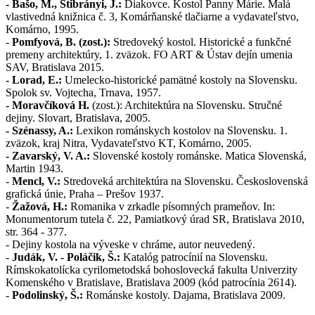
- Bašo, M., Štibrányi, J.:
Diakovce. Kostol Panny Márie. Malá
vlastivedná knižnica č. 3, Komárňanské tlačiarne a vydavateľstvo,
Komárno, 1995.
-
Pomfyová, B. (zost.):
Stredoveký kostol. Historické a funkčné
premeny architektúry, 1. zväzok. FO ART & Ústav dejín umenia
SAV, Bratislava 2015.
- Lorad, E.:
Umelecko-historické pamätné kostoly na Slovensku.
Spolok sv. Vojtecha, Trnava, 1957.
- Moravčíková H.
(zost.): Architektúra na Slovensku. Stručné
dejiny. Slovart, Bratislava, 2005.
- Szénassy, A.:
Lexikon románskych kostolov na Slovensku. 1.
zväzok, kraj Nitra, Vydavateľstvo KT, Komárno, 2005.
- Zavarský, V. A.:
Slovenské kostoly románske. Matica Slovenská,
Martin 1943.
-
Mencl, V.:
Stredoveká architektúra na Slovensku. Československá
grafická únie, Praha – Prešov 1937.
-
Žažová, H.:
Romanika v zrkadle písomných prameňov. In:
Monumentorum tutela č. 22, Pamiatkový úrad SR, Bratislava 2010,
str. 364 - 377.
- Dejiny kostola na výveske v chráme, autor neuvedený.
-
Judák, V. - Poláčik, Š.:
Katalóg patrocínií na Slovensku.
Rímskokatolícka cyrilometodská bohoslovecká fakulta Univerzity
Komenského v Bratislave, Bratislava 2009 (kód patrocínia 2614).
-
Podolinský, Š.:
Románske kostoly. Dajama, Bratislava 2009.