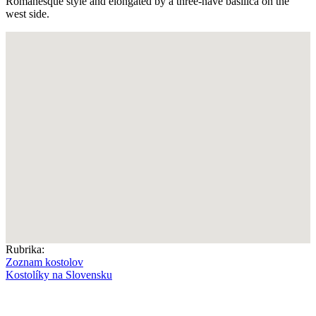
Romanesque style and elongated by a three-nave basilica on the
west side.
Rubrika:
Zoznam kostolov
Kostolíky na Slovensku