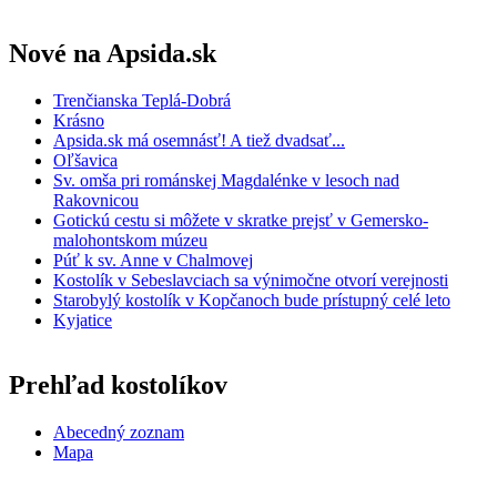
Nové na Apsida.sk
Trenčianska Teplá-Dobrá
Krásno
Apsida.sk má osemnásť! A tiež dvadsať...
Oľšavica
Sv. omša pri románskej Magdalénke v lesoch nad
Rakovnicou
Gotickú cestu si môžete v skratke prejsť v Gemersko-
malohontskom múzeu
Púť k sv. Anne v Chalmovej
Kostolík v Sebeslavciach sa výnimočne otvorí verejnosti
Starobylý kostolík v Kopčanoch bude prístupný celé leto
Kyjatice
Prehľad kostolíkov
Abecedný zoznam
Mapa