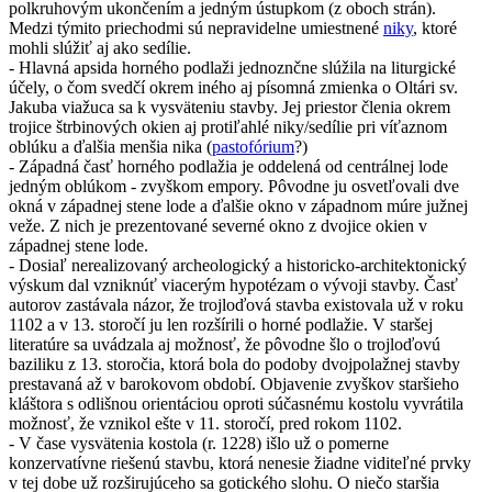
polkruhovým ukončením a jedným ústupkom (z oboch strán).
Medzi týmito priechodmi sú nepravidelne umiestnené
niky
, ktoré
mohli slúžiť aj ako sedílie.
- Hlavná apsida horného podlaži jednoznčne slúžila na liturgické
účely, o čom svedčí okrem iného aj písomná zmienka o Oltári sv.
Jakuba viažuca sa k vysväteniu stavby. Jej priestor členia okrem
trojice štrbinových okien aj protiľahlé niky/sedílie pri víťaznom
oblúku a ďalšia menšia nika (
pastofórium
?)
- Západná časť horného podlažia je oddelená od centrálnej lode
jedným oblúkom - zvyškom empory. Pôvodne ju osvetľovali dve
okná v západnej stene lode a ďalšie okno v západnom múre južnej
veže. Z nich je prezentované severné okno z dvojice okien v
západnej stene lode.
- Dosiaľ nerealizovaný archeologický a historicko-architektonický
výskum dal vzniknúť viacerým hypotézam o vývoji stavby. Časť
autorov zastávala názor, že trojloďová stavba existovala už v roku
1102 a v 13. storočí ju len rozšírili o horné podlažie. V staršej
literatúre sa uvádzala aj možnosť, že pôvodne šlo o trojloďovú
baziliku z 13. storočia, ktorá bola do podoby dvojpolažnej stavby
prestavaná až v barokovom období. Objavenie zvyškov staršieho
kláštora s odlišnou orientáciou oproti súčasnému kostolu vyvrátila
možnosť, že vznikol ešte v 11. storočí, pred rokom 1102.
- V čase vysvätenia kostola (r. 1228) išlo už o pomerne
konzervatívne riešenú stavbu, ktorá nenesie žiadne viditeľné prvky
v tej dobe už rozširujúceho sa gotického slohu. O niečo staršia