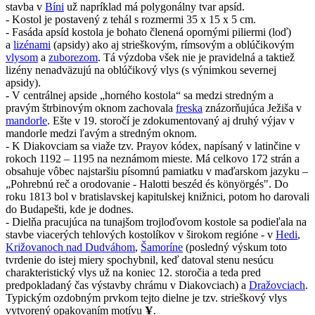
stavba v
Bíni
už napríklad má polygonálny tvar apsíd.
- Kostol je postavený z tehál s rozmermi 35 x 15 x 5 cm.
- Fasáda apsíd kostola je bohato členená opornými piliermi (loď)
a
lizénami
(apsidy) ako aj strieškovým, rímsovým a oblúčikovým
vlysom
a
zuborezom
. Tá výzdoba všek nie je pravidelná a taktiež
lizény nenadväzujú na oblúčikový vlys (s výnimkou severnej
apsidy).
- V centrálnej apside „horného kostola“ sa medzi stredným a
pravým štrbinovým oknom zachovala
freska
znázorňujúca Ježiša v
mandorle
. Ešte v 19. storočí je zdokumentovaný aj druhý výjav v
mandorle medzi ľavým a stredným oknom.
- K Diakovciam sa viaže tzv. Prayov kódex, napísaný v latinčine v
rokoch 1192 – 1195 na neznámom mieste. Má celkovo 172 strán a
obsahuje vôbec najstaršiu písomnú pamiatku v maďarskom jazyku –
„Pohrebnú reč a orodovanie - Halotti beszéd és könyörgés". Do
roku 1813 bol v bratislavskej kapitulskej knižnici, potom ho darovali
do Budapešti, kde je dodnes.
- Dielňa pracujúca na tunajšom trojloďovom kostole sa podieľala na
stavbe viacerých tehlových kostolíkov v širokom regióne - v
Hedi
,
Križovanoch nad Dudváhom
,
Šamoríne
(posledný výskum toto
tvrdenie do istej miery spochybnil, keď datoval stenu nesúcu
charakteristický vlys už na koniec 12. storočia a teda pred
predpokladaný čas výstavby chrámu v Diakovciach) a
Dražovciach
.
Typickým ozdobným prvkom tejto dielne je tzv. strieškový vlys
vytvorený opakovaním motívu
Ұ
.