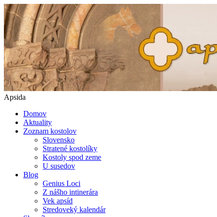
Apsida
Domov
Aktuality
Zoznam kostolov
Slovensko
Stratené kostolíky
Kostoly spod zeme
U susedov
Blog
Genius Loci
Z nášho intinerára
Vek apsíd
Stredoveký kalendár