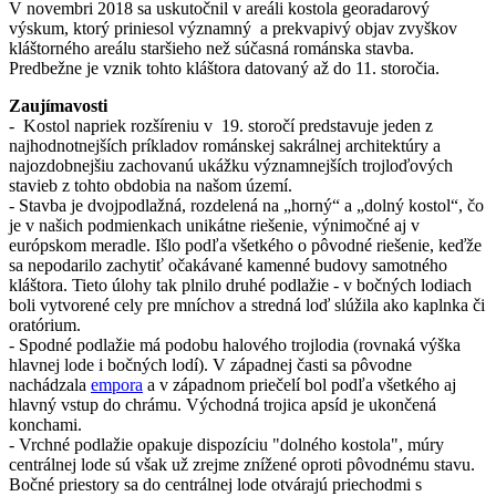
V novembri 2018 sa uskutočnil v areáli kostola georadarový
výskum, ktorý priniesol významný a prekvapivý objav zvyškov
kláštorného areálu staršieho než súčasná románska stavba.
Predbežne je vznik tohto kláštora datovaný až do 11. storočia.
Zaujímavosti
- Kostol napriek rozšíreniu v 19. storočí predstavuje jeden z
najhodnotnejších príkladov románskej sakrálnej architektúry a
najozdobnejšiu zachovanú ukážku významnejších trojloďových
stavieb z tohto obdobia na našom území.
- Stavba je dvojpodlažná, rozdelená na „horný“ a „dolný kostol“, čo
je v našich podmienkach unikátne riešenie, výnimočné aj v
európskom meradle. Išlo podľa všetkého o pôvodné riešenie, keďže
sa nepodarilo zachytiť očakávané kamenné budovy samotného
kláštora. Tieto úlohy tak plnilo druhé podlažie - v bočných lodiach
boli vytvorené cely pre mníchov a stredná loď slúžila ako kaplnka či
oratórium.
- Spodné podlažie má podobu halového trojlodia (rovnaká výška
hlavnej lode i bočných lodí). V západnej časti sa pôvodne
nachádzala
empora
a v západnom priečelí bol podľa všetkého aj
hlavný vstup do chrámu. Východná trojica apsíd je ukončená
konchami.
- Vrchné podlažie opakuje dispozíciu "dolného kostola", múry
centrálnej lode sú však už zrejme znížené oproti pôvodnému stavu.
Bočné priestory sa do centrálnej lode otvárajú priechodmi s