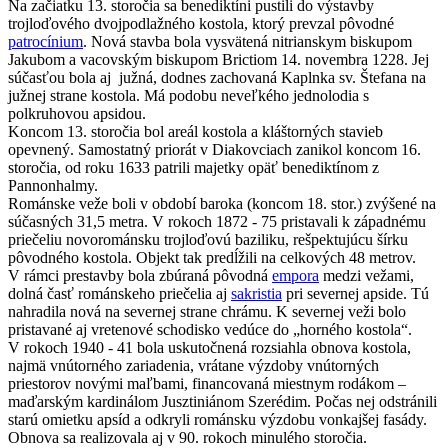
Na začiatku 13. storočia sa benediktíni pustili do výstavby
trojloďového dvojpodlažného kostola, ktorý prevzal pôvodné
patrocínium
. Nová stavba bola vysvätená nitrianskym biskupom
Jakubom a vacovským biskupom Brictiom 14. novembra 1228. Jej
súčasťou bola aj južná, dodnes zachovaná Kaplnka sv. Štefana na
južnej strane kostola. Má podobu neveľkého jednolodia s
polkruhovou apsidou.
Koncom 13. storočia bol areál kostola a kláštorných stavieb
opevnený. Samostatný priorát v Diakovciach zanikol koncom 16.
storočia, od roku 1633 patrili majetky opäť benediktínom z
Pannonhalmy.
Románske veže boli v období baroka (koncom 18. stor.) zvýšené na
súčasných 31,5 metra. V rokoch 1872 - 75 pristavali k západnému
priečeliu novorománsku trojloďovú baziliku, rešpektujúcu šírku
pôvodného kostola. Objekt tak predĺžili na celkových 48 metrov.
V rámci prestavby bola zbúraná pôvodná
empora
medzi vežami,
dolná časť románskeho priečelia aj
sakristia
pri severnej apside. Tú
nahradila nová na severnej strane chrámu. K severnej veži bolo
pristavané aj vretenové schodisko vedúce do „horného kostola“.
V rokoch 1940 - 41 bola uskutočnená rozsiahla obnova kostola,
najmä vnútorného zariadenia, vrátane výzdoby vnútorných
priestorov novými maľbami, financovaná miestnym rodákom –
maďarským kardinálom Jusztiniánom Szerédim. Počas nej odstránili
starú omietku apsíd a odkryli románsku výzdobu vonkajšej fasády.
Obnova sa realizovala aj v 90. rokoch minulého storočia.