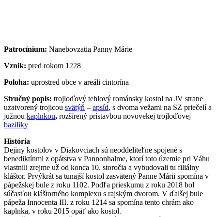
Patrocínium:
Nanebovzatia Panny Márie
Vznik:
pred rokom 1228
Poloha:
uprostred obce v areáli cintorína
Stručný popis:
trojloďový tehlový románsky kostol na JV strane
uzatvorený trojicou
svätýň
–
apsíd
, s dvoma vežami na SZ priečelí a
južnou
kaplnkou
,
rozšírený prístavbou novovekej trojloďovej
baziliky
História
Dejiny kostolov v Diakovciach sú neoddeliteľne spojené s
benediktínmi z opátstva v Pannonhalme, ktorí toto územie pri Váhu
vlastnili zrejme už od konca 10. storočia a vybudovali tu filiálny
kláštor. Prvýkrát sa tunajší kostol zasvätený Panne Márii spomína v
pápežskej bule z roku 1102. Podľa prieskumu z roku 2018 bol
súčasťou kláštorného komplexu s rajským dvorom. V ďalšej bule
pápeža Innocenta III. z roku 1214 sa spomína tento chrám ako
kaplnka, v roku 2015 opäť ako kostol.