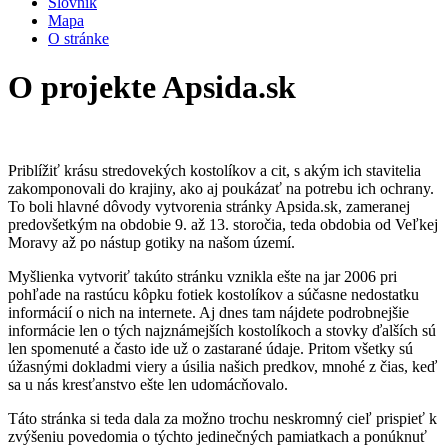
Slovník
Mapa
O stránke
O projekte Apsida.sk
Priblížiť krásu stredovekých kostolíkov a cit, s akým ich stavitelia
zakomponovali do krajiny, ako aj poukázať na potrebu ich ochrany.
To boli hlavné dôvody vytvorenia stránky Apsida.sk, zameranej
predovšetkým na obdobie 9. až 13. storočia, teda obdobia od Veľkej
Moravy až po nástup gotiky na našom území.
Myšlienka vytvoriť takúto stránku vznikla ešte na jar 2006 pri
pohľade na rastúcu kôpku fotiek kostolíkov a súčasne nedostatku
informácií o nich na internete. Aj dnes tam nájdete podrobnejšie
informácie len o tých najznámejších kostolíkoch a stovky ďalších sú
len spomenuté a často ide už o zastarané údaje. Pritom všetky sú
úžasnými dokladmi viery a úsilia našich predkov, mnohé z čias, keď
sa u nás kresťanstvo ešte len udomácňovalo.
Táto stránka si teda dala za možno trochu neskromný cieľ prispieť k
zvýšeniu povedomia o týchto jedinečných pamiatkach a ponúknuť