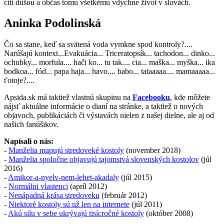
cíti dušou a občas tomu všetkému vdýchne život v slovách.
Aninka Podolinská
Čo sa stane, keď sa svätená voda vymkne spod kontroly?....
Narúšajú kontext...Evakuácia... Triceratopsík... tachodon... dinko...
ochubky... morfula.... hači ko... tu tak.... cia... maška... myška... ika
bodkoa... fód... papa haja... havo.... babo... tataaaaa.... mamaaaaa...
ťotoje?....
Apsida.sk má taktiež vlastnú skupinu na
Facebooku
, kde môžete
nájsť aktuálne informácie o dianí na stránke, a taktiež o nových
objavoch, publikáciách či výstavách nielen z našej dielne, ale aj od
našich fanúšikov.
Napísali o nás:
-
Manželia mapujú stredoveké kostoly
(november 2018)
-
Manželia spoločne objavujú tajomstvá slovenských kostolov
(júl
2016)
-
Amikor-a-nyelv-nem-lehet-akadaly
(júl 2015)
-
Normálni vlastenci
(apríl 2012)
-
Nenápadná krása stredoveku
(február 2012)
-
Niektoré kostoly sú už len na internete
(júl 2011)
-
Akú silu v sebe ukrývajú tisícročné kostoly
(október 2008)