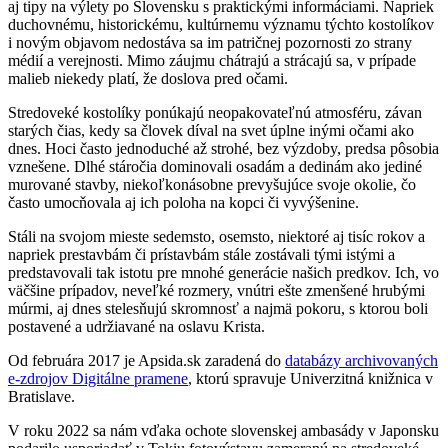
aj tipy na výlety po Slovensku s praktickými informáciami. Napriek
duchovnému, historickému, kultúrnemu významu týchto kostolíkov
i novým objavom nedostáva sa im patričnej pozornosti zo strany
médií a verejnosti. Mimo záujmu chátrajú a strácajú sa, v prípade
malieb niekedy platí, že doslova pred očami.
Stredoveké kostolíky ponúkajú neopakovateľnú atmosféru, závan
starých čias, kedy sa človek díval na svet úplne inými očami ako
dnes. Hoci často jednoduché až strohé, bez výzdoby, predsa pôsobia
vznešene. Dlhé stáročia dominovali osadám a dedinám ako jediné
murované stavby, niekoľkonásobne prevyšujúce svoje okolie, čo
často umocňovala aj ich poloha na kopci či vyvýšenine.
Stáli na svojom mieste sedemsto, osemsto, niektoré aj tisíc rokov a
napriek prestavbám či prístavbám stále zostávali tými istými a
predstavovali tak istotu pre mnohé generácie našich predkov. Ich, vo
väčšine prípadov, neveľké rozmery, vnútri ešte zmenšené hrubými
múrmi, aj dnes stelesňujú skromnosť a najmä pokoru, s ktorou boli
postavené a udržiavané na oslavu Krista.
Od februára 2017 je Apsida.sk zaradená do
databázy archivovaných
e-zdrojov Digitálne pramene
, ktorú spravuje Univerzitná knižnica v
Bratislave.
V roku 2022 sa nám vďaka ochote slovenskej ambasády v Japonsku