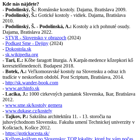
Kde nás nájdete?
-
Podolinský, Š.
: Románske kostoly. Dajama, Bratislava 2009.
-
Podolinský, Š.:
Gotické kostoly - vidiek. Dajama, Bratislava
2010.
-
Podolinský, Š. - Podolinská, A.:
Kostoly a ich pohnuté osudy.
Dajama, Bratislava 2022.
-
STVR - Slovensko v obrazoch
(2024)
-
Podkast Sme - Dejiny
(2024)
-
Dokostola.sk
-
sk.wikipedia.org
-
Tari, E.:
Kőbe faragott liturgia. A Karpát-medence kőzepkori kő
keresztelőmedencéi. Budapest 2018.
-
Botek, A.:
Veľkomoravské kostoly na Slovensku a odraz ich
tradície v neskoršom období. Post Scriptum, Bratislava, 2014.
-
http://sk.wander-book.com
-
www.archinfo.sk
-
Lacika, J.:
1000 cirkevných pamiatok Slovenska, Ikar, Bratislava
2012.
-
www.sme.sk/kostoly gemera
-
www.dukase.cz/kostely
-
Tajkov, P.:
Sakrálna architektúra 11. - 13. storočia na
juhovýchodnom Slovensku. Fakulta umení Technickej univerzity v
Košiciach, Košice 2012.
-
https://gotickacesta.sk/
-
Krížom-krážom po Slovensku: TOP lokality, ktoré by vám počas