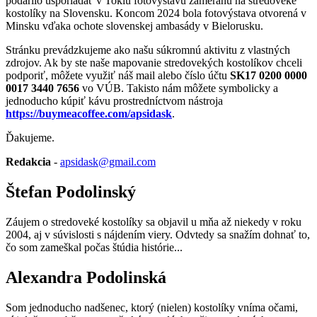
podarilo usporiadať v Tokiu fotovýstavu zameranú na stredoveké
kostolíky na Slovensku. Koncom 2024 bola fotovýstava otvorená v
Minsku vďaka ochote slovenskej ambasády v Bielorusku.
Stránku prevádzkujeme ako našu súkromnú aktivitu z vlastných
zdrojov. Ak by ste naše mapovanie stredovekých kostolíkov chceli
podporiť, môžete využiť náš mail alebo číslo účtu
SK17 0200 0000
0017 3440 7656
vo VÚB. Takisto nám môžete symbolicky a
jednoducho kúpiť kávu prostredníctvom nástroja
https://buymeacoffee.com/apsidask
.
Ďakujeme.
Redakcia
-
apsidask@gmail.com
Štefan Podolinský
Záujem o stredoveké kostolíky sa objavil u mňa až niekedy v roku
2004, aj v súvislosti s nájdením viery. Odvtedy sa snažím dohnať to,
čo som zameškal počas štúdia histórie...
Alexandra Podolinská
Som jednoducho nadšenec, ktorý (nielen) kostolíky vníma očami,