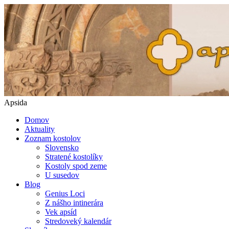
Apsida
Domov
Aktuality
Zoznam kostolov
Slovensko
Stratené kostolíky
Kostoly spod zeme
U susedov
Blog
Genius Loci
Z nášho intinerára
Vek apsíd
Stredoveký kalendár