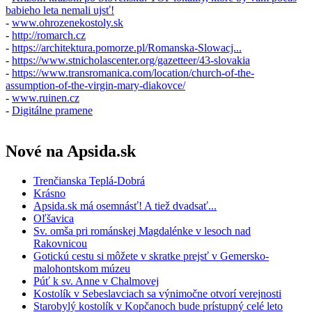
babieho leta nemali ujsť!
-
www.ohrozenekostoly.sk
-
http://romarch.cz
-
https://architektura.pomorze.pl/Romanska-Slowacj...
-
https://www.stnicholascenter.org/gazetteer/43-slovakia
-
https://www.transromanica.com/location/church-of-the-
assumption-of-the-virgin-mary-diakovce/
-
www.ruinen.cz
-
Digitálne pramene
Nové na Apsida.sk
Trenčianska Teplá-Dobrá
Krásno
Apsida.sk má osemnásť! A tiež dvadsať...
Oľšavica
Sv. omša pri románskej Magdalénke v lesoch nad
Rakovnicou
Gotickú cestu si môžete v skratke prejsť v Gemersko-
malohontskom múzeu
Púť k sv. Anne v Chalmovej
Kostolík v Sebeslavciach sa výnimočne otvorí verejnosti
Starobylý kostolík v Kopčanoch bude prístupný celé leto