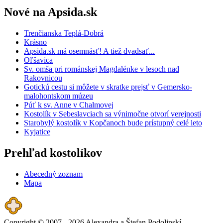
Nové na Apsida.sk
Trenčianska Teplá-Dobrá
Krásno
Apsida.sk má osemnásť! A tiež dvadsať...
Oľšavica
Sv. omša pri románskej Magdalénke v lesoch nad
Rakovnicou
Gotickú cestu si môžete v skratke prejsť v Gemersko-
malohontskom múzeu
Púť k sv. Anne v Chalmovej
Kostolík v Sebeslavciach sa výnimočne otvorí verejnosti
Starobylý kostolík v Kopčanoch bude prístupný celé leto
Kyjatice
Prehľad kostolíkov
Abecedný zoznam
Mapa
Copyright © 2007 - 2026 Alexandra a Štefan Podolinskí