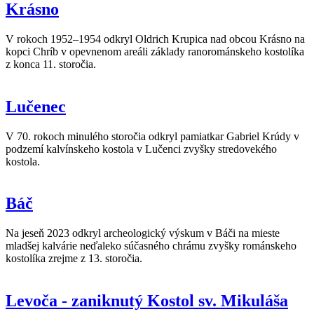
Krásno
V rokoch 1952–1954 odkryl Oldrich Krupica nad obcou Krásno na
kopci Chríb v opevnenom areáli základy ranorománskeho kostolíka
z konca 11. storočia.
Lučenec
V 70. rokoch minulého storočia odkryl pamiatkar Gabriel Krúdy v
podzemí kalvínskeho kostola v Lučenci zvyšky stredovekého
kostola.
Báč
Na jeseň 2023 odkryl archeologický výskum v Báči na mieste
mladšej kalvárie neďaleko súčasného chrámu zvyšky románskeho
kostolíka zrejme z 13. storočia.
Levoča - zaniknutý Kostol sv. Mikuláša