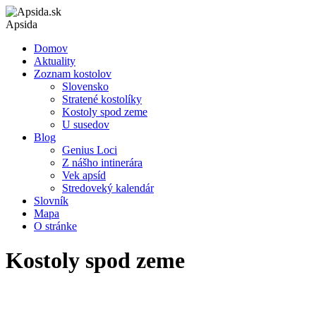
Apsida
Domov
Aktuality
Zoznam kostolov
Slovensko
Stratené kostolíky
Kostoly spod zeme
U susedov
Blog
Genius Loci
Z nášho intinerára
Vek apsíd
Stredoveký kalendár
Slovník
Mapa
O stránke
Kostoly spod zeme