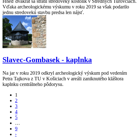
Hneď dvakrát sa stratil stredoveký kostolík v Stredných Turovciach.
Vďaka archeologickému výskumu v roku 2019 sa však podarilo
jednu stredovekú stavbu predsa len nájsť.
Slavec-Gombasek - kaplnka
Na jar v roku 2019 odkryl archeologický výskum pod vedením
Petra Tajkova z TU v Košiciach v areáli zaniknutého kláštora
kaplnku centrálneho pôdorysu.
1
2
3
4
5
…
9
›