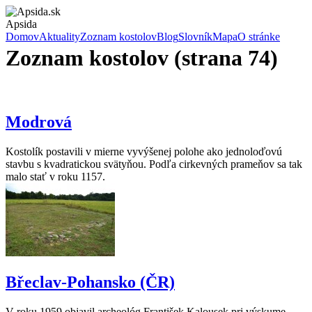
Apsida
Domov
Aktuality
Zoznam kostolov
Blog
Slovník
Mapa
O stránke
Zoznam kostolov (strana 74)
Modrová
Kostolík postavili v mierne vyvýšenej polohe ako jednoloďovú
stavbu s kvadratickou svätyňou. Podľa cirkevných prameňov sa tak
malo stať v roku 1157.
Břeclav-Pohansko (ČR)
V roku 1959 objavil archeológ František Kalousek pri výskume