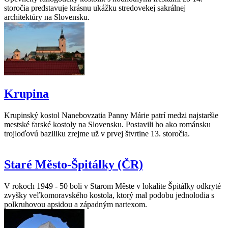
storočia predstavuje krásnu ukážku stredovekej sakrálnej
architektúry na Slovensku.
Krupina
Krupinský kostol Nanebovzatia Panny Márie patrí medzi najstaršie
mestské farské kostoly na Slovensku. Postavili ho ako románsku
trojloďovú baziliku zrejme už v prvej štvrtine 13. storočia.
Staré Město-Špitálky (ČR)
V rokoch 1949 - 50 boli v Starom Měste v lokalite Špitálky odkryté
zvyšky veľkomoravského kostola, ktorý mal podobu jednolodia s
polkruhovou apsidou a západným nartexom.