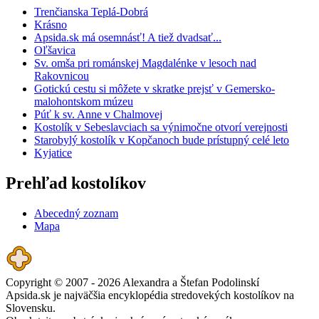
Trenčianska Teplá-Dobrá
Krásno
Apsida.sk má osemnásť! A tiež dvadsať...
Oľšavica
Sv. omša pri románskej Magdalénke v lesoch nad
Rakovnicou
Gotickú cestu si môžete v skratke prejsť v Gemersko-
malohontskom múzeu
Púť k sv. Anne v Chalmovej
Kostolík v Sebeslavciach sa výnimočne otvorí verejnosti
Starobylý kostolík v Kopčanoch bude prístupný celé leto
Kyjatice
Prehľad kostolíkov
Abecedný zoznam
Mapa
Copyright © 2007 - 2026 Alexandra a Štefan Podolinskí
Apsida.sk je najväčšia encyklopédia stredovekých kostolíkov na
Slovensku.