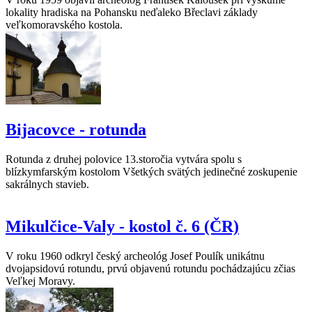
lokality hradiska na Pohansku neďaleko Břeclavi základy
veľkomoravského kostola.
Bijacovce - rotunda
Rotunda z druhej polovice 13.storočia vytvára spolu s
blízkymfarským kostolom Všetkých svätých jedinečné zoskupenie
sakrálnych stavieb.
Mikulčice-Valy - kostol č. 6 (ČR)
V roku 1960 odkryl český archeológ Josef Poulík unikátnu
dvojapsidovú rotundu, prvú objavenú rotundu pochádzajúcu zčias
Veľkej Moravy.