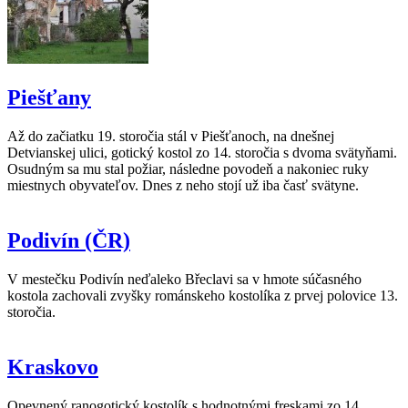
Piešťany
Až do začiatku 19. storočia stál v Piešťanoch, na dnešnej
Detvianskej ulici, gotický kostol zo 14. storočia s dvoma svätyňami.
Osudným sa mu stal požiar, následne povodeň a nakoniec ruky
miestnych obyvateľov. Dnes z neho stojí už iba časť svätyne.
Podivín (ČR)
V mestečku Podivín neďaleko Břeclavi sa v hmote súčasného
kostola zachovali zvyšky románskeho kostolíka z prvej polovice 13.
storočia.
Kraskovo
Opevnený ranogotický kostolík s hodnotnými freskami zo 14.