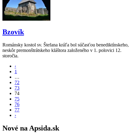
Bzovík
Románsky kostol sv. Štefana kráľa bol súčasťou benediktínskeho,
neskôr premonštrátskeho kláštora založeného v 1. polovici 12.
storočia.
‹
1
…
72
73
74
75
76
77
›
Nové na Apsida.sk