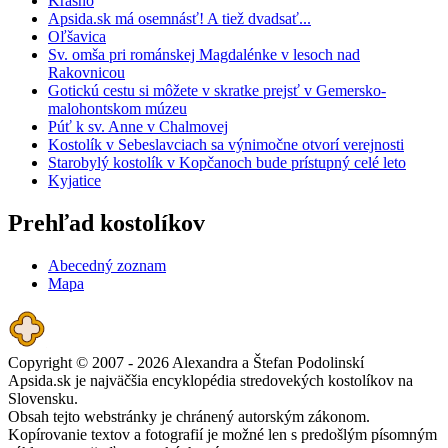
Krásno
Apsida.sk má osemnásť! A tiež dvadsať...
Oľšavica
Sv. omša pri románskej Magdalénke v lesoch nad
Rakovnicou
Gotickú cestu si môžete v skratke prejsť v Gemersko-
malohontskom múzeu
Púť k sv. Anne v Chalmovej
Kostolík v Sebeslavciach sa výnimočne otvorí verejnosti
Starobylý kostolík v Kopčanoch bude prístupný celé leto
Kyjatice
Prehľad kostolíkov
Abecedný zoznam
Mapa
Copyright © 2007 - 2026 Alexandra a Štefan Podolinskí
Apsida.sk je najväčšia encyklopédia stredovekých kostolíkov na
Slovensku.
Obsah tejto webstránky je chránený autorským zákonom.
Kopírovanie textov a fotografií je možné len s predošlým písomným