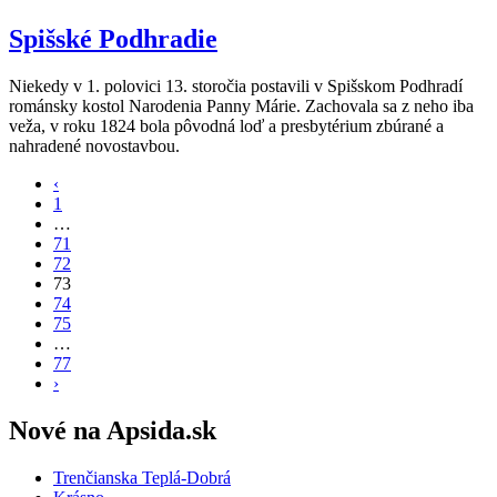
Spišské Podhradie
Niekedy v 1. polovici 13. storočia postavili v Spišskom Podhradí
románsky kostol Narodenia Panny Márie. Zachovala sa z neho iba
veža, v roku 1824 bola pôvodná loď a presbytérium zbúrané a
nahradené novostavbou.
‹
1
…
71
72
73
74
75
…
77
›
Nové na Apsida.sk
Trenčianska Teplá-Dobrá