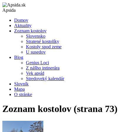
Apsida
Domov
Aktuality
Zoznam kostolov
Slovensko
Stratené kostolíky
Kostoly spod zeme
U susedov
Blog
Genius Loci
Z nášho intinerára
Vek apsíd
Stredoveký kalendár
Slovník
Mapa
O stránke
Zoznam kostolov (strana 73)