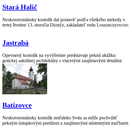
Stará Halič
Neskororománsky kostolík dal postaviť podľa všetkého niekedy v
tretej štvrtine 13. storočia Dionýz, zakladateľ rodu Lossonczyovcov.
Jastrabá
Opevnený kostolík na vyvýšenine predstavuje peknú ukážku
gotickej sakrálnej architektúry s viacerými zaujímavými detailmi.
Batizovce
Neskororománsky kostolík neďaleko Svitu sa môže pochváliť
pekným ústupkovým portálom a zaujímavými nástennými maľbami.