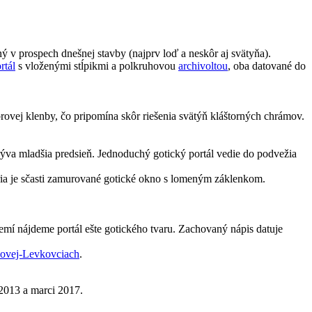
ný v prospech dnešnej stavby (najprv loď a neskôr aj svätyňa).
rtál
s vloženými stĺpikmi a polkruhovou
archivoltou
, oba datované do
rovej klenby, čo pripomína skôr riešenia svätýň kláštorných chrámov.
akrýva mladšia predsieň. Jednoduchý gotický portál vedie do podvežia
ia je sčasti zamurované gotické okno s lomeným záklenkom.
zemí nájdeme portál ešte gotického tvaru. Zachovaný nápis datuje
ovej-Levkovciach
.
 2013 a marci 2017.