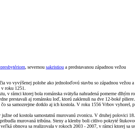
m
presbytériom
, severnou
sakristiou
a predstavanou západnou vežou
oročia vo vyvýšenej polohe ako jednoloďovú stavbu so západnou vežou 
a v roku 1251.
jektu, v rámci ktorej bola románska svätyňa nahradená pomerne dlhým 
dne prestavali aj románsku loď, ktorú zaklenuli na dve 12-boké piliere
, čo sa samozrejme dotklo aj ich kostola. V roku 1556 Vrbov vyhorel, pr
ov južne od kostola samostatnú murovanú zvonicu. V druhej polovici 18.
ode pribudla murovaná tribúna. Steny a klenby boli citlivo pokryté štuk
veľká obnova sa realizovala v rokoch 2003 - 2007, v rámci ktorej sa us