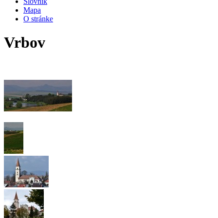
Slovník
Mapa
O stránke
Vrbov