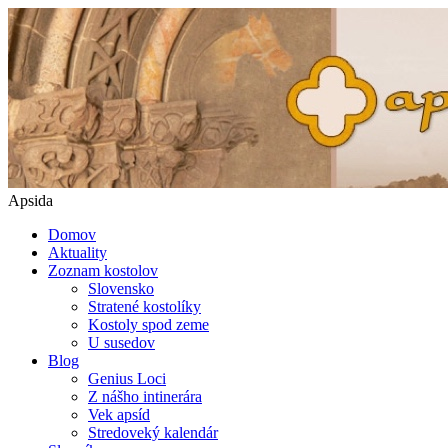
Apsida
Domov
Aktuality
Zoznam kostolov
Slovensko
Stratené kostolíky
Kostoly spod zeme
U susedov
Blog
Genius Loci
Z nášho intinerára
Vek apsíd
Stredoveký kalendár