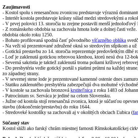
Zaujímavosti
- Kostol spolu s renesančnou zvonicou predstavuje výraznú dominant
- Interiér kostola predstavuje krásny súlad medzi stredovekými a ro
- V prvej polovici 13. storočia tu zrejme postavili menší jednoloďový
- Z románskeho obdobia sa zachovala hmota lode a dolnej časti veže.
obdobia okolo roku 1250.
- Bohato profilovaná spodná časť pôvodného
víťazného oblúka
svedč
- Na veži sú prezentované združené okná so stredovým stĺpikom a u
- Gotickú prestavbu zo 14. storočia reprezentuje predovšetkým dlhé 
- Loď je zaklenutá gotickou rebrovou klenbou, ktorú nesú dva 12-boké
- Severná sakristia je taktiež zaklenutá troma poliami krížovej rebrove
- Do presbytéria vedie gotický portál s piatimi prútmi na každej stra
zo západnej strany.
- V severnej stene lode je prezentované kamenné ostenie dnes zamu
- Statiku zaklenutého presbytéria zabezpečujú dva mohutné východné 
- V kostole sa zachovala bronzová
krstiteľnica
z roku 1483 od Johann
- Patrocínium sv. Serváca je jediné na celom Slovensku.
- Južne od kostola stojí renesančná zvonica, ktorá je súčasťou opevne
stavbu (dokončenie/prestavbu) do roku 1644.
- Stredoveké kostolíky sa zachovali aj v okolitých obciach Ľubica (
fa
Súčasný stav
Kostol slúži ako farský chrám miestnej farnosti Rímskokatolíckej cir