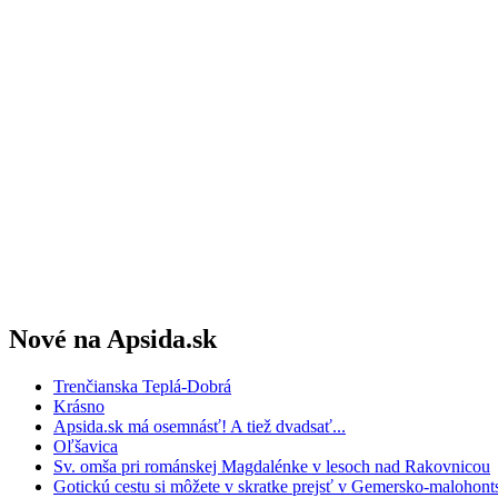
Nové na Apsida.sk
Trenčianska Teplá-Dobrá
Krásno
Apsida.sk má osemnásť! A tiež dvadsať...
Oľšavica
Sv. omša pri románskej Magdalénke v lesoch nad Rakovnicou
Gotickú cestu si môžete v skratke prejsť v Gemersko-maloho