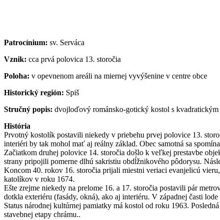
Patrocínium:
sv. Serváca
Vznik:
cca prvá polovica 13. storočia
Poloha:
v opevnenom areáli na miernej vyvýšenine v centre obce
Historický región:
Spiš
Stručný popis:
dvojloďový románsko-gotický kostol s kvadratický
História
Prvotný kostolík postavili niekedy v priebehu prvej polovice 13. st
interiéri by tak mohol mať aj reálny základ. Obec samotná sa spomín
Začiatkom druhej polovice 14. storočia došlo k veľkej prestavbe ob
strany pripojili pomerne dlhú sakristiu obdĺžnikového pôdorysu. Násle
Koncom 40. rokov 16. storočia prijali miestni veriaci evanjelicú vieru
katolíkov v roku 1674.
Ešte zrejme niekedy na prelome 16. a 17. storočia postavili pár metr
dotkla exteriéru (fasády, okná), ako aj interiéru. V západnej časti l
Status národnej kultúrnej pamiatky má kostol od roku 1963. Posledná 
stavebnej etapy chrámu..