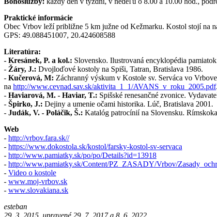
Bohoslužby:
každý deň v týždni, v nedeľu o 8.00 a 10.00 hod., pod
Praktické informácie
Obec Vrbov leží približne 5 km južne od Kežmarku. Kostol stojí na n
GPS: 49.088451007, 20.424608588
Literatúra:
- Kresánek, P. a kol.:
Slovensko. Ilustrovaná encyklopédia pamiatok.
-
Žáry, J.:
Dvojloďové kostoly na Spiši, Tatran, Bratislava 1986.
-
Kučerová, M:
Záchranný výskum v Kostole sv. Serváca vo Vrbove. 
na
http://www.cevnad.sav.sk/aktivita_1_1/AVANS_v_roku_2005.pdf
-
Haviarová, M. - Haviar, T.:
Spišské renesančné zvonice. Vydavate
-
Špirko, J.:
Dejiny a umenie očami historika. Lúč, Bratislava 2001.
-
Judák, V. - Poláčik, Š.:
Katalóg patrocínií na Slovensku. Rímskokat
Web
-
http://vrbov.fara.sk//
-
https://www.dokostola.sk/kostol/farsky-kostol-sv-servaca
-
http://www.pamiatky.sk/po/po/Details?id=13918
-
http://www.pamiatky.sk/Content/PZ_ZASADY/Vrbov/Zasady_ochr
-
Video o kostole
-
www.moj-vrbov.sk
-
www.slovakiana.sk
esteban
29. 3. 2015, upravené 29. 7. 2017 a 8. 6. 2022