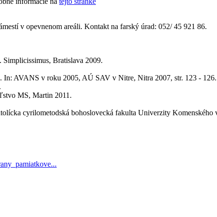
robné informácie na
tejto stránke
ámestí v opevnenom areáli. Kontakt na farský úrad:
052/ 45 921 86.
 Simplicissimus, Bratislava 2009.
In: AVANS v roku 2005, AÚ SAV v Nitre, Nitra 2007, str. 123 - 126.
.
ľstvo MS, Martin 2011.
olícka cyrilometodská bohoslovecká fakulta Univerzity Komenského v 
any_pamiatkove...