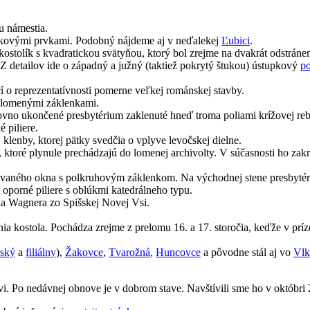
u námestia.
kokovými prvkami.
Podobný nájdeme aj v neďalekej
Ľubici
.
 kostolík s kvadratickou svätyňou, ktorý bol zrejme na dvakrát odstráne
 Z detailov ide o západný a južný (taktiež pokrytý štukou) ústupkový
po
í o reprezentatívnosti pomerne veľkej románskej stavby.
ž lomenými záklenkami.
rovno ukončené presbytérium zaklenuté hneď troma poliami krížovej reb
 piliere.
j klenby, ktorej pätky svedčia o vplyve levočskej dielne.
ne, ktoré plynule prechádzajú do lomenej archivolty. V súčasnosti ho z
rovaného okna s polkruhovým záklenkom. Na východnej stene presbytér
oporné piliere s oblúkmi katedrálneho typu.
a Wagnera zo Spišskej Novej Vsi.
nia kostola. Pochádza zrejme z prelomu 16. a 17. storočia, keďže v prí
rský
a
filiálny
),
Žakovce
,
Tvarožná
,
Huncovce
a pôvodne stál aj vo
Vlk
kvi. Po nedávnej obnove je v dobrom stave.
Navštívili sme ho v októbri