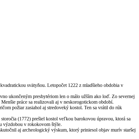
a kvadratickou svätyňou. Letopočet 1222 z mladšieho obdobia v
rovno ukončeným presbytériom len o málo užším ako loď. Zo severnej
. Menšie práce sa realizovali aj v neskorogotickom období.
ičom požiar zasiahol aj stredoveký kostol. Ten sa vrátil do rúk
 storočia (1772) prešiel kostol veľkou barokovou úpravou, ktorá sa
ovou výzdobou v rokokovom štýle.
kutočnil aj archeologický výskum, ktorý priniesol objav murív staršej