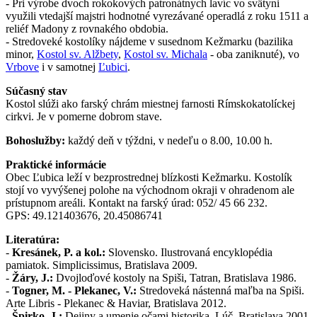
- Pri výrobe dvoch rokokových patronátnych lavíc vo svätyni
využili vtedajší majstri hodnotné vyrezávané operadlá z roku 1511 a
reliéf Madony z rovnakého obdobia.
- Stredoveké kostolíky nájdeme v susednom Kežmarku (bazilika
minor,
Kostol sv. Alžbety
,
Kostol sv. Michala
- oba zaniknuté), vo
Vrbove
i v samotnej
Ľubici
.
Súčasný stav
Kostol slúži ako farský chrám miestnej farnosti Rímskokatolíckej
cirkvi. Je v pomerne dobrom stave.
Bohoslužby:
každý deň v týždni, v nedeľu o 8.00, 10.00 h.
Praktické informácie
Obec Ľubica leží v bezprostrednej blízkosti Kežmarku. Kostolík
stojí vo vyvýšenej polohe na východnom okraji v ohradenom ale
prístupnom areáli. Kontakt na farský úrad: 052/ 45 66 232.
GPS: 49.121403676, 20.45086741
Literatúra:
-
Kresánek, P. a kol.:
Slovensko. Ilustrovaná encyklopédia
pamiatok. Simplicissimus, Bratislava 2009.
-
Žáry, J.:
Dvojloďové kostoly na Spiši, Tatran, Bratislava 1986.
-
Togner, M. - Plekanec, V.:
Stredoveká nástenná maľba na Spiši.
Arte Libris - Plekanec & Haviar, Bratislava 2012.
-
Špirko, J.:
Dejiny a umenie očami historika. Lúč, Bratislava 2001.