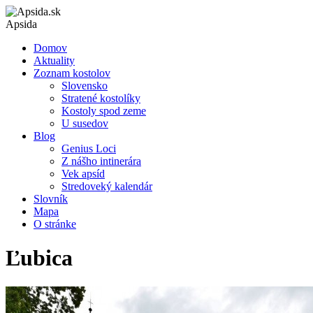
Apsida
Domov
Aktuality
Zoznam kostolov
Slovensko
Stratené kostolíky
Kostoly spod zeme
U susedov
Blog
Genius Loci
Z nášho intinerára
Vek apsíd
Stredoveký kalendár
Slovník
Mapa
O stránke
Ľubica