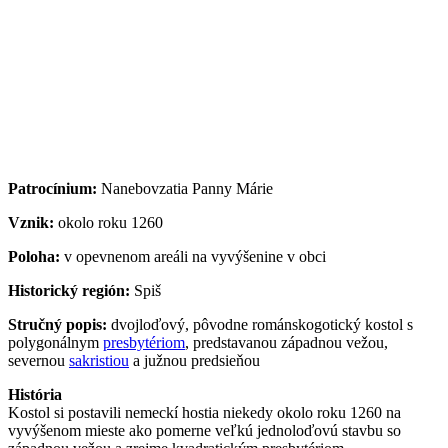
Patrocínium:
Nanebovzatia Panny Márie
Vznik:
okolo roku 1260
Poloha:
v opevnenom areáli na vyvýšenine v obci
Historický región:
Spiš
Stručný popis:
dvojloďový, pôvodne románskogotický kostol s
polygonálnym
presbytériom
, predstavanou západnou vežou,
severnou
sakristiou
a južnou predsieňou
História
Kostol si postavili nemeckí hostia niekedy okolo roku 1260 na
vyvýšenom mieste ako pomerne veľkú jednoloďovú stavbu so