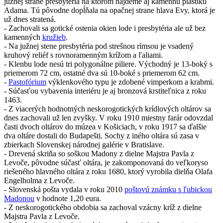
južnej strane presbytéria na ktorom nájdeme aj kamennú plastiku
Adama. Tú pôvodne dopĺňala na opačnej strane hlava Evy, ktorá je
už dnes stratená.
- Zachovali sa gotické ostenia okien lode i presbytéria ale už bez
kamenných
kružieb
.
- Na južnej stene presbytéria pod strešnou rímsou je vsadený
kruhový reliéf s rovnoramenným krížom a ľaliami.
- Klenbu lode nesú tri polygonálne piliere. Východný je 13-boký s
priemerom 72 cm, ostatné dva sú 10-boké s priemerom 62 cm.
-
Pastofórium
výklenkového typu je zdobené vimperkom a krabmi.
- Súčasťou vybavenia interiéru je aj bronzová krstiteľnica z roku
1463.
- Z viacerých hodnotných neskorogotických krídlových oltárov sa
dnes zachovali už len zvyšky. V roku 1910 miestny farár odovzdal
časti dvoch oltárov do múzea v Košiciach, v roku 1917 sa ďalšie
dva oltáre dostali do Budapešti. Sochy z iného oltára sú zasa v
zbierkach Slovenskej národnej galérie v Bratislave.
- Drevená skriňa so soškou Madony z dielne Majstra Pavla z
Levoče, pôvodne súčasť oltára, je zakomponovaná do veľkoryso
riešeného hlavného oltára z roku 1680, ktorý vyrobila dielňa Olafa
Engelholma z Levoče.
- Slovenská pošta vydala v roku 2010
poštovú známku s ľubickou
Madonou
v hodnote 1,20 eura.
- Z neskorogotického obdobia sa zachoval vzácny kríž z dielne
Majstra Pavla z Levoče.