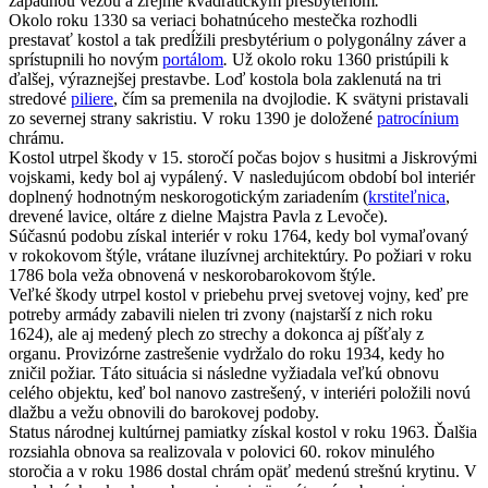
západnou vežou a zrejme kvadratickým presbytériom
.
Okolo roku 1330 sa veriaci bohatnúceho mestečka rozhodli
prestavať kostol a tak predĺžili presbytérium o polygonálny záver a
sprístupnili ho novým
portálom
.
Už okolo roku 1360 pristúpili k
ďalšej, výraznejšej prestavbe.
Loď kostola bola zaklenutá na tri
stredové
piliere
, čím sa premenila na dvojlodie. K svätyni pristavali
zo severnej strany sakristiu. V roku 1390 je doložené
patrocínium
chrámu.
Kostol utrpel škody v 15. storočí počas bojov s husitmi a Jiskrovými
vojskami, kedy bol aj vypálený. V nasledujúcom období bol interiér
doplnený hodnotným neskorogotickým zariadením (
krstiteľnica
,
drevené lavice, oltáre z dielne Majstra Pavla z Levoče).
Súčasnú podobu získal interiér v roku 1764, kedy bol vymaľovaný
v rokokovom štýle, vrátane iluzívnej architektúry. Po požiari v roku
1786 bola veža obnovená v neskorobarokovom štýle.
Veľké škody utrpel kostol v priebehu prvej svetovej vojny, keď pre
potreby armády zabavili nielen tri zvony (najstarší z nich roku
1624), ale aj medený plech zo strechy a dokonca aj píšťaly z
organu. Provizórne zastrešenie vydržalo do roku 1934, kedy ho
zničil požiar. Táto situácia si následne vyžiadala veľkú obnovu
celého objektu, keď bol nanovo zastrešený, v interiéri položili novú
dlažbu a vežu obnovili do barokovej podoby.
Status národnej kultúrnej pamiatky získal kostol v roku 1963. Ďalšia
rozsiahla obnova sa realizovala v polovici 60. rokov minulého
storočia a v roku 1986 dostal chrám opäť medenú strešnú krytinu. V