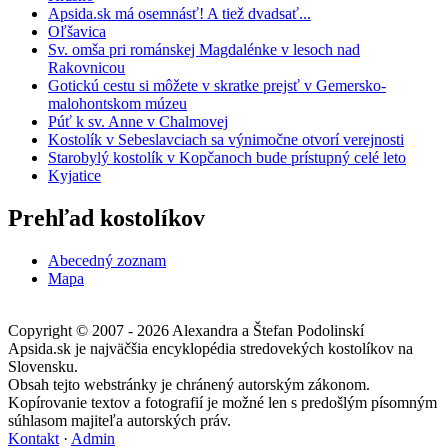
Apsida.sk má osemnásť! A tiež dvadsať...
Oľšavica
Sv. omša pri románskej Magdalénke v lesoch nad
Rakovnicou
Gotickú cestu si môžete v skratke prejsť v Gemersko-
malohontskom múzeu
Púť k sv. Anne v Chalmovej
Kostolík v Sebeslavciach sa výnimočne otvorí verejnosti
Starobylý kostolík v Kopčanoch bude prístupný celé leto
Kyjatice
Prehľad kostolíkov
Abecedný zoznam
Mapa
Copyright © 2007 - 2026 Alexandra a Štefan Podolinskí
Apsida.sk je najväčšia encyklopédia stredovekých kostolíkov na
Slovensku.
Obsah tejto webstránky je chránený autorským zákonom.
Kopírovanie textov a fotografií je možné len s predošlým písomným
súhlasom majiteľa autorských práv.
Kontakt
·
Admin