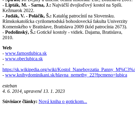
-
Lipták, M. - Sarna, J.:
Najväčší dvojloďový kostol na Spiši.
Kežmarok 2022.
-
Judák, V. - Poláčik, Š.:
Katalóg patrocínií na Slovensku.
Rímskokatolícka cyrilometodská bohoslovecká fakulta Univerzity
Komenského v Bratislave, Bratislava 2009 (kód patrocínia 2673).
-
Podolinský, Š.:
Gotické kostoly - vidiek. Dajama, Bratislava,
2010.
Web
-
www.farnostlubica.sk
-
www.obeclubica.sk
-
https://sk.wikipedia.org/wiki/Kostol_Nanebovzatia_Panny_M%C3%
-
www.knihydominikani.sk/hlavna_nemethy_22?fpcmeno=lubica
esteban
4. 6. 2014, upravené 13. 1. 2023
Súvisiace články:
Nová kniha o gotickom...