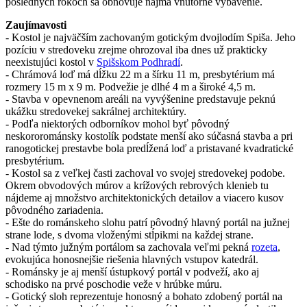
posledných rokoch sa obnovuje najmä vnútorné vybavenie.
Zaujímavosti
- Kostol je najväčším zachovaným gotickým dvojlodím Spiša. Jeho
pozíciu v stredoveku zrejme ohrozoval iba dnes už prakticky
neexistujúci kostol v
Spišskom Podhradí
.
- Chrámová loď má dĺžku 22 m a šírku 11 m, presbytérium má
rozmery 15 m x 9 m. Podvežie je dlhé 4 m a široké 4,5 m.
- Stavba v opevnenom areáli na vyvýšenine predstavuje peknú
ukážku stredovekej sakrálnej architektúry.
- Podľa niektorých odborníkov mohol byť pôvodný
neskororománsky kostolík podstate menší ako súčasná stavba a pri
ranogotickej prestavbe bola predĺžená loď a pristavané kvadratické
presbytérium.
- Kostol sa z veľkej časti zachoval vo svojej stredovekej podobe.
Okrem obvodových múrov a krížových rebrových klenieb tu
nájdeme aj množstvo architektonických detailov a viacero kusov
pôvodného zariadenia.
- Ešte do románskeho slohu patrí pôvodný hlavný portál na južnej
strane lode, s dvoma vloženými stĺpikmi na každej strane.
- Nad týmto južným portálom sa zachovala veľmi pekná
rozeta
,
evokujúca honosnejšie riešenia hlavných vstupov katedrál.
- Románsky je aj menší ústupkový portál v podveží, ako aj
schodisko na prvé poschodie veže v hrúbke múru.
- Gotický sloh reprezentuje honosný a bohato zdobený portál na