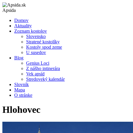
Apsida
Domov
Aktuality
Zoznam kostolov
Slovensko
Stratené kostolíky
Kostoly spod zeme
U susedov
Blog
Genius Loci
Z nášho intinerára
Vek apsíd
Stredoveký kalendár
Slovník
Mapa
O stránke
Hlohovec