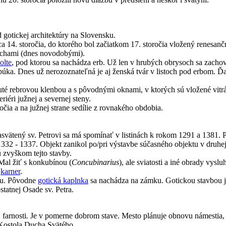
 gotickej architektúry na Slovensku.
 14. storočia, do ktorého bol začiatkom 17. storočia vložený renesanč
sochami (dnes novodobými).
olte
, pod ktorou sa nachádza erb. Už len v hrubých obrysoch sa zachova
úka. Dnes už nerozoznateľná je aj ženská tvár v listoch pod erbom. Ď
uté rebrovou klenbou a s pôvodnými oknami, v ktorých sú vložené vitrá
riéri južnej a severnej steny.
očia a na južnej strane sedílie z rovnakého obdobia.
asvätený sv. Petrovi sa má spomínať v listinách k rokom 1291 a 1381.
P
1332 - 1337. Objekt z
anikol po/pri výstavbe súčasného objektu v druhej
ú zvyškom tejto stavby.
 Mal žiť s konkubínou (
Concubinarius
), ale sviatosti a iné obrady vys
ý
karner
.
hu. Pôvodne
gotická kaplnka
sa nachádza na zámku. Gotickou stavbou j
statnej Osade sv. Petra.
 farnosti
.
Je v pomerne dobrom stave. Mesto plánuje obnovu námestia, v
 Kostola Ducha Svätého.