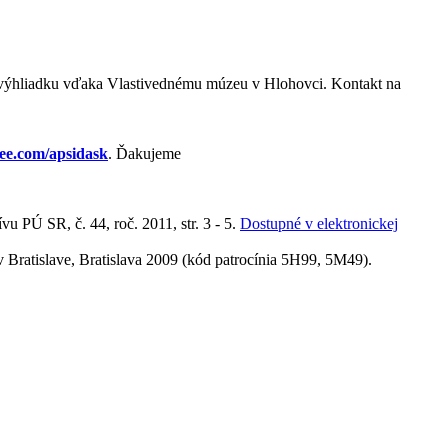
 na výhliadku vďaka Vlastivednému múzeu v Hlohovci. Kontakt na
fee.com/apsidask
. Ďakujeme
 PÚ SR, č. 44, roč. 2011, str. 3 - 5.
Dostupné v elektronickej
Bratislave, Bratislava 2009 (kód patrocínia
5H99, 5M49).