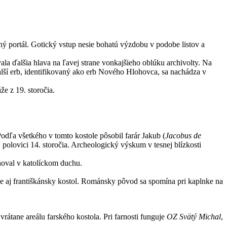
ný portál. Gotický vstup nesie bohatú výzdobu v podobe listov a
la ďalšia hlava na ľavej strane vonkajšieho oblúku archivolty. Na
alší erb, identifikovaný ako erb Nového Hlohovca, sa nachádza v
že z 19. storočia.
odľa všetkého v tomto kostole pôsobil farár Jakub (
Jacobus de
 polovici 14. storočia. Archeologický výskum v tesnej blízkosti
luhoval v katolíckom duchu.
e aj františkánsky kostol. Románsky pôvod sa spomína pri kaplnke na
rátane areálu farského kostola.
Pri farnosti funguje
OZ Svätý Michal
,