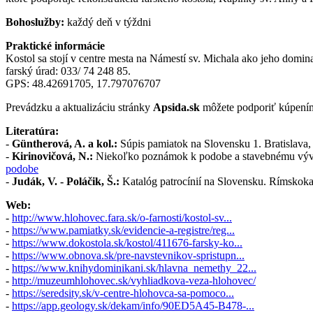
Bohoslužby:
každý deň v týždni
Praktické informácie
Kostol sa stojí v centre mesta na Námestí sv. Michala ako jeho domi
farský úrad: 033/ 74 248 85.
GPS: 48.42691705, 17.797076707
Prevádzku a aktualizáciu stránky
Apsida.sk
môžete podporiť kúpením
Literatúra:
-
Güntherová, A. a kol.:
Súpis pamiatok na Slovensku 1. Bratislava
-
Kirinovičová, N.:
Niekoľko poznámok k podobe a stavebnému vývoju 
podobe
-
Judák, V. - Poláčik, Š.:
Katalóg patrocínií na Slovensku. Rímskokat
Web:
-
http://www.hlohovec.fara.sk/o-farnosti/kostol-sv...
-
https://www.pamiatky.sk/evidencie-a-registre/reg...
-
https://www.dokostola.sk/kostol/411676-farsky-ko...
-
https://www.obnova.sk/pre-navstevnikov-spristupn...
-
https://www.knihydominikani.sk/hlavna_nemethy_22...
-
http://muzeumhlohovec.sk/vyhliadkova-veza-hlohovec/
-
https://seredsity.sk/v-centre-hlohovca-sa-pomoco...
-
https://app.geology.sk/dekam/info/90ED5A45-B478-...