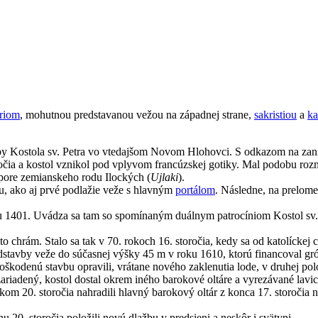
ériom
, mohutnou predstavanou vežou na západnej strane,
sakristiou
a
ka
tavby Kostola sv. Petra vo vtedajšom Novom Hlohovci. S odkazom na zan
 storočia a kostol vznikol pod vplyvom francúzskej gotiky. Mal podobu
pore zemianskeho rodu Ilockých (
Ujlaki
).
u, ako aj prvé podlažie veže s hlavným
portálom
. Následne, na prelome
ku 1401. Uvádza sa tam so spomínaným duálnym patrocíniom Kostol sv. P
nto chrám. Stalo sa tak v 70. rokoch 16. storočia, kedy sa od katolíckej c
adstavby veže do súčasnej výšky 45 m v roku 1610, ktorú financoval gró
škodenú stavbu opravili, vrátane nového zaklenutia lode, v druhej polo
riadený, kostol dostal okrem iného barokové oltáre a vyrezávané lavic
tkom 20. storočia nahradili hlavný barokový oltár z konca 17. storoč
 20. storočia položili novú dlažbu v predsieni a neskôr i svätyni.