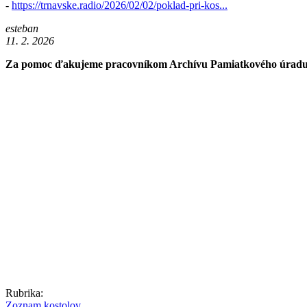
-
https://trnavske.radio/2026/02/02/poklad-pri-kos...
esteban
11. 2. 2026
Za pomoc ďakujeme pracovníkom Archívu Pamiatkového úradu S
Rubrika:
Zoznam kostolov