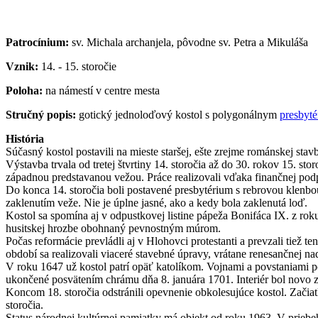
Patrocínium:
sv. Michala archanjela, pôvodne sv. Petra a Mikuláša
Vznik:
14. - 15. storočie
Poloha:
na námestí v centre mesta
Stručný popis:
gotický jednoloďový kostol s polygonálnym
presbyt
História
Súčasný kostol postavili na mieste staršej, ešte zrejme románskej s
Výstavba trvala od tretej štvrtiny 14. storočia až do 30. rokov 15.
západnou predstavanou vežou. Práce realizovali vďaka finančnej pod
Do konca 14. storočia boli postavené presbytérium s rebrovou klenbo
zaklenutím veže. Nie je úplne jasné, ako a kedy bola zaklenutá loď.
Kostol sa spomína aj v odpustkovej listine pápeža Bonifáca IX. z ro
husitskej hrozbe obohnaný pevnostným múrom.
Počas reformácie prevládli aj v Hlohovci protestanti a prevzali tiež te
období sa realizovali viaceré stavebné úpravy, vrátane renesančnej n
V roku 1647 už kostol patrí opäť katolíkom. Vojnami a povstaniami po
ukončené posvätením chrámu dňa 8. januára 1701. Interiér bol novo za
Koncom 18. storočia odstránili opevnenie obkolesujúce kostol. Začia
storočia.
Status národnej kultúrnej pamiatky má objekt od roku 1963. V priebehu