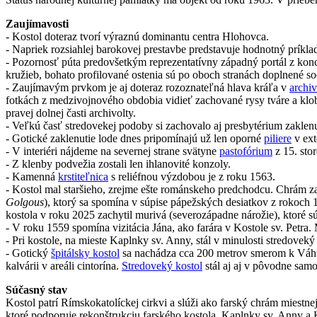
Zaujímavosti
- Kostol doteraz tvorí výraznú dominantu centra Hlohovca.
-
Napriek rozsiahlej barokovej prestavbe predstavuje hodnotný príklad
- Pozornosť púta predovšetkým reprezentatívny západný portál z konca
kružieb, bohato profilované ostenia sú po oboch stranách doplnené 
- Zaujímavým prvkom je aj doteraz rozoznateľná hlava kráľa v
archiv
fotkách z medzivojnového obdobia vidieť zachované rysy tváre a klob
pravej dolnej časti archivolty.
- Veľkú časť stredovekej podoby si zachovalo aj presbytérium zaklen
- Gotické zaklenutie lode dnes pripomínajú už len oporné
piliere
v exte
- V interiéri nájdeme na severnej strane svätyne
pastofórium
z 15. stor
- Z klenby podvežia zostali len ihlanovité konzoly.
- Kamenná
krstiteľnica
s reliéfnou výzdobou je z roku 1563.
- Kostol mal staršieho, zrejme ešte románskeho predchodcu. Chrám z
Golgous
), ktorý sa spomína v súpise pápežských desiatkov z rokoch 
kostola v roku 2025 zachytil murivá (severozápadne nárožie), ktoré s
- V
roku 1559 spomína vizitácia Jána, ako farára v Kostole sv. Petra.
- Pri kostole, na mieste Kaplnky sv. Anny, stál v minulosti stredovek
-
Gotický
špitálsky kostol
sa nachádza cca 200 metrov smerom k Vá
kalvárii v areáli cintorína.
Stredoveký kostol
stál aj aj v pôvodne samo
Súčasný stav
Kostol patrí Rímskokatolíckej cirkvi a slúži ako farský chrám miestnej
ktoré podporuje rekonštrukciu farského kostola, Kaplnky sv. Anny a