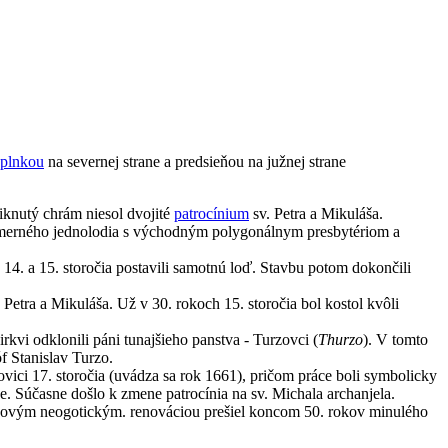
plnkou
na severnej strane a predsieňou na južnej strane
iknutý chrám niesol dvojité
patrocínium
sv. Petra a Mikuláša.
 rozmerného jednolodia s východným polygonálnym presbytériom a
 14. a 15. storočia postavili samotnú loď. Stavbu potom dokončili
etra a Mikuláša. Už v 30. rokoch 15. storočia bol kostol kvôli
irkvi odklonili páni tunajšieho panstva - Turzovci (
Thurzo
). V tomto
f Stanislav Turzo.
vici 17. storočia (uvádza sa rok 1661), pričom práce boli symbolicky
e. Súčasne došlo k zmene patrocínia na sv. Michala archanjela.
ia novým neogotickým. renováciou prešiel koncom 50. rokov minulého