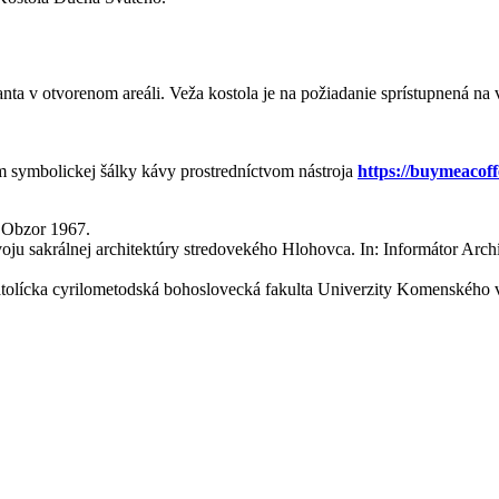
nanta v otvorenom areáli. Veža kostola je na požiadanie sprístupnená
 symbolickej šálky kávy prostredníctvom nástroja
https://buymeacof
, Obzor 1967.
sakrálnej architektúry stredovekého Hlohovca. In: Informátor Archívu
olícka cyrilometodská bohoslovecká fakulta Univerzity Komenského v 