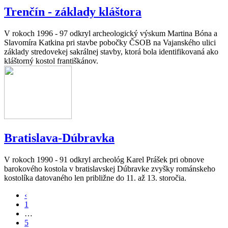
Trenčín - základy kláštora
V rokoch 1996 - 97 odkryl archeologický výskum Martina Bóna a
Slavomíra Katkina pri stavbe pobočky ČSOB na Vajanského ulici
základy stredovekej sakrálnej stavby, ktorá bola identifikovaná ako
kláštorný kostol františkánov.
Bratislava-Dúbravka
V rokoch 1990 - 91 odkryl archeológ Karel Prášek pri obnove
barokového kostola v bratislavskej Dúbravke zvyšky románskeho
kostolíka datovaného len približne do 11. až 13. storočia.
‹
1
…
5