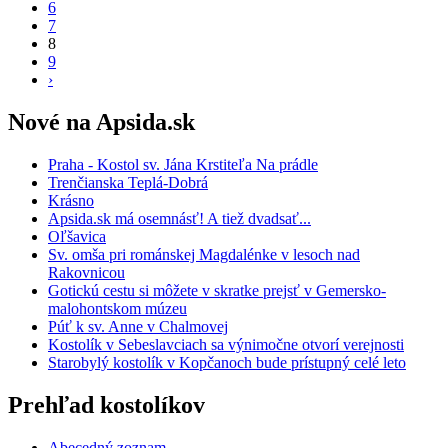
6
7
8
9
›
Nové na Apsida.sk
Praha - Kostol sv. Jána Krstiteľa Na prádle
Trenčianska Teplá-Dobrá
Krásno
Apsida.sk má osemnásť! A tiež dvadsať...
Oľšavica
Sv. omša pri románskej Magdalénke v lesoch nad
Rakovnicou
Gotickú cestu si môžete v skratke prejsť v Gemersko-
malohontskom múzeu
Púť k sv. Anne v Chalmovej
Kostolík v Sebeslavciach sa výnimočne otvorí verejnosti
Starobylý kostolík v Kopčanoch bude prístupný celé leto
Prehľad kostolíkov
Abecedný zoznam