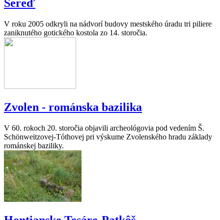
Sereď
V roku 2005 odkryli na nádvorí budovy mestského úradu tri piliere
zaniknutého gotického kostola zo 14. storočia.
Zvolen - románska bazilika
V 60. rokoch 20. storočia objavili archeológovia pod vedením Š.
Schönweitzovej-Tóthovej pri výskume Zvolenského hradu základy
románskej baziliky.