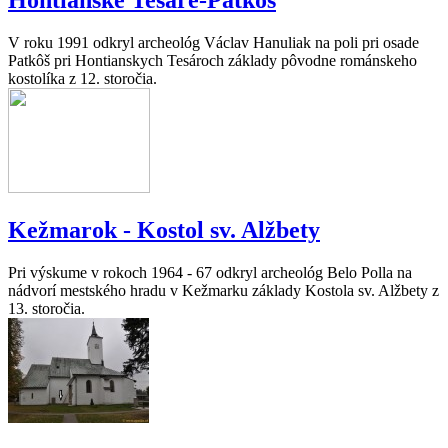
Hontianske Tesáre-Patkôš
V roku 1991 odkryl archeológ Václav Hanuliak na poli pri osade
Patkôš pri Hontianskych Tesároch základy pôvodne románskeho
kostolíka z 12. storočia.
Kežmarok - Kostol sv. Alžbety
Pri výskume v rokoch 1964 - 67 odkryl archeológ Belo Polla na
nádvorí mestského hradu v Kežmarku základy Kostola sv. Alžbety z
13. storočia.