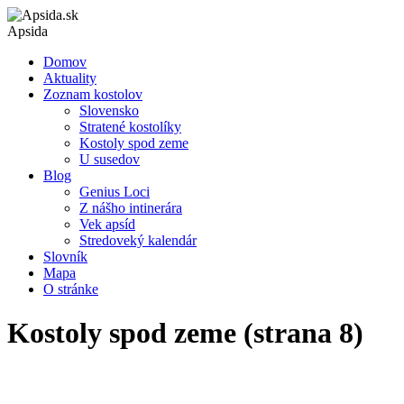
Apsida
Domov
Aktuality
Zoznam kostolov
Slovensko
Stratené kostolíky
Kostoly spod zeme
U susedov
Blog
Genius Loci
Z nášho intinerára
Vek apsíd
Stredoveký kalendár
Slovník
Mapa
O stránke
Kostoly spod zeme (strana 8)