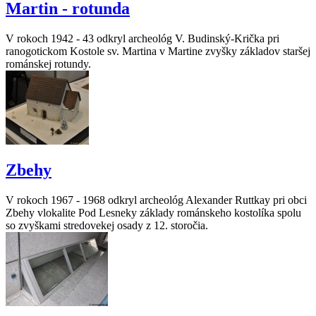
Martin - rotunda
V rokoch 1942 - 43 odkryl archeológ V. Budinský-Krička pri
ranogotickom Kostole sv. Martina v Martine zvyšky základov staršej
románskej rotundy.
Zbehy
V rokoch 1967 - 1968 odkryl archeológ Alexander Ruttkay pri obci
Zbehy vlokalite Pod Lesneky základy románskeho kostolíka spolu
so zvyškami stredovekej osady z 12. storočia.