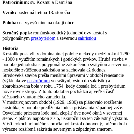
Patrocínium:
sv. Kozmu a Damiána
Vznik:
posledná tretina 13. storočia
Poloha:
na vyvýšenine na okraji obce
Stručný popis:
románskogotický jednoloďový kostol s
polygonálnym
presbytériom
a severnou
sakristiou
História
Kostolík postavili v dominantnej polohe niekedy medzi rokmi 1280
- 1300 s využitím románskych i gotických prvkov. Hrubá stavba v
podobe jednolodia s polygonálne zakončenou svätyňou a severnou,
neskoršie zväčšenou sakristiou sa zachovala až dodnes.
Stredoveká stavba prešla menšími úpravami v období renesancie
(výklenkové
pastofórium
vo svätyni, vstup do sakristie) a
zbarokizovaná bola v roku 1754, kedy dostala loď i presbytérium
nové rovné stropy. Z tohto obdobia pochádza aj veľká časť
súčasného vnútorného zariadenia.
V medzivojnovom období (1929, 1930) sa plánovalo rozšírenie
kostolíka, v podobe predĺženia lode a pristavania západnej veže.
Osvetlenie priestoru lode mali zlepšiť dve nové okná v severnej
stene. Z plánov napokon zišlo, uskutočnil sa len základný výskum.
V 60. rokoch minulého storočia bol kostol obnovený, pričom bola
výrazne rozšírená sakristia severným a západným smerom.