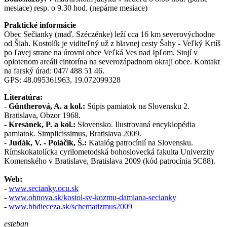
mesiace) resp. o 9.30 hod. (nepárne mesiace)
Praktické informácie
Obec Sečianky (maď. Széczénke) leží cca 16
km severovýchodne
od Šiah. Kostolík je viditeľný už z hlavnej cesty Šahy - Veľký Krtíš
po ľavej strane na úrovni obce Veľká Ves nad Ipľom. Stojí v
oplotenom areáli cintorína na severozápadnom okraji obce. Kontakt
na farský úrad: 047/ 488 51 46.
GPS: 48.095361963, 19.072099328
Literatúra:
-
Güntherová, A. a kol.:
Súpis pamiatok na Slovensku 2.
Bratislava, Obzor 1968.
-
Kresánek, P. a kol.:
Slovensko. Ilustrovaná encyklopédia
pamiatok. Simplicissimus, Bratislava 2009.
-
Judák, V. - Poláčik, Š.:
Katalóg patrocínií na Slovensku.
Rímskokatolícka cyrilometodská bohoslovecká fakulta Univerzity
Komenského v Bratislave, Bratislava 2009 (kód patrocínia 5C88).
Web:
-
www.secianky.ocu.sk
-
www.obnova.sk/kostol-sv-kozmu-damiana-secianky
-
www.bbdieceza.sk/schematizmus2009
esteban