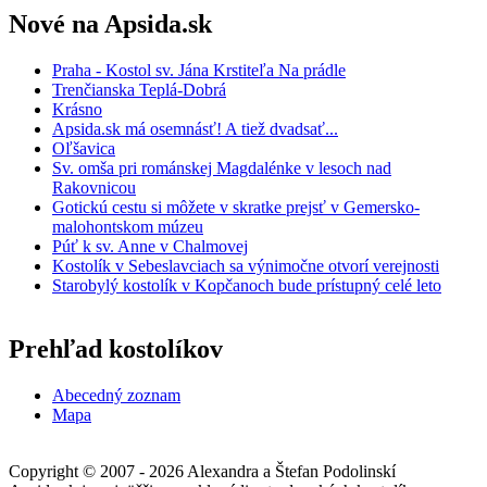
Nové na Apsida.sk
Praha - Kostol sv. Jána Krstiteľa Na prádle
Trenčianska Teplá-Dobrá
Krásno
Apsida.sk má osemnásť! A tiež dvadsať...
Oľšavica
Sv. omša pri románskej Magdalénke v lesoch nad
Rakovnicou
Gotickú cestu si môžete v skratke prejsť v Gemersko-
malohontskom múzeu
Púť k sv. Anne v Chalmovej
Kostolík v Sebeslavciach sa výnimočne otvorí verejnosti
Starobylý kostolík v Kopčanoch bude prístupný celé leto
Prehľad kostolíkov
Abecedný zoznam
Mapa
Copyright © 2007 - 2026 Alexandra a Štefan Podolinskí