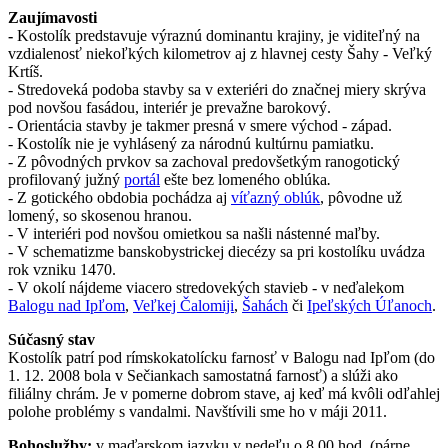
Zaujímavosti
-
Kostolík predstavuje výraznú dominantu krajiny, je viditeľný na
vzdialenosť niekoľkých kilometrov aj z hlavnej cesty Šahy - Veľký
Krtíš.
- Stredoveká podoba stavby sa v exteriéri do značnej miery skrýva
pod novšou fasádou, interiér je prevažne barokový.
- Orientácia stavby je takmer presná v smere východ - západ.
- Kostolík nie je vyhlásený za národnú kultúrnu pamiatku.
- Z pôvodných prvkov sa zachoval predovšetkým ranogotický
profilovaný južný
portál
ešte bez lomeného oblúka
.
- Z gotického obdobia pochádza aj
víťazný oblúk
, pôvodne už
lomený, so skosenou hranou.
- V interiéri pod novšou omietkou sa našli nástenné maľby.
- V schematizme banskobystrickej diecézy sa pri kostolíku uvádza
rok vzniku 1470.
- V okolí nájdeme viacero stredovekých stavieb - v neďalekom
Balogu nad Ipľom
,
Veľkej Čalomiji
,
Šahách
či
Ipeľských Úľanoch
.
Súčasný stav
Kostolík patrí pod rímskokatolícku farnosť v Balogu nad Ipľom (do
1. 12. 2008 bola v Sečiankach samostatná farnosť) a slúži ako
filiálny chrám. Je v pomerne dobrom stave, aj keď má kvôli odľahlej
polohe problémy s vandalmi. Navštívili sme ho v máji 2011.
Bohoslužby:
v maďarskom jazyku v nedeľu o 8.00 hod. (párne