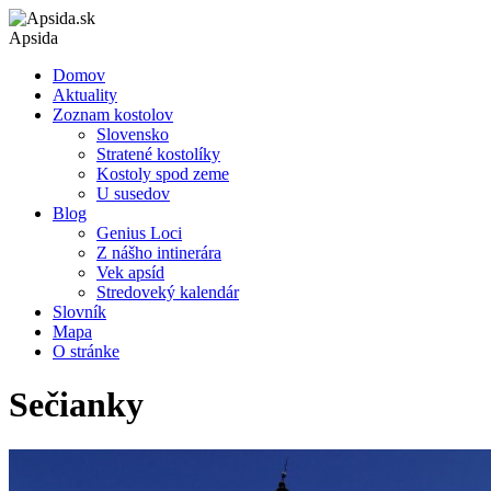
Apsida
Domov
Aktuality
Zoznam kostolov
Slovensko
Stratené kostolíky
Kostoly spod zeme
U susedov
Blog
Genius Loci
Z nášho intinerára
Vek apsíd
Stredoveký kalendár
Slovník
Mapa
O stránke
Sečianky