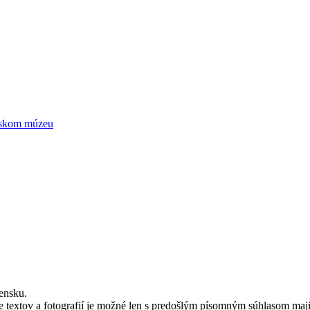
ntskom múzeu
ensku.
textov a fotografií je možné len s predošlým písomným súhlasom maji