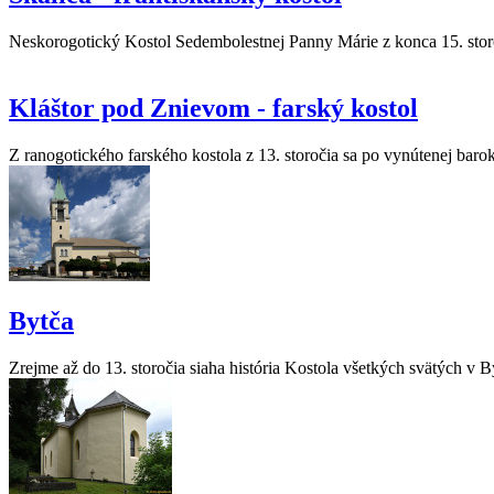
Neskorogotický Kostol Sedembolestnej Panny Márie z konca 15. storoči
Kláštor pod Znievom - farský kostol
Z ranogotického farského kostola z 13. storočia sa po vynútenej bar
Bytča
Zrejme až do 13. storočia siaha história Kostola všetkých svätých v