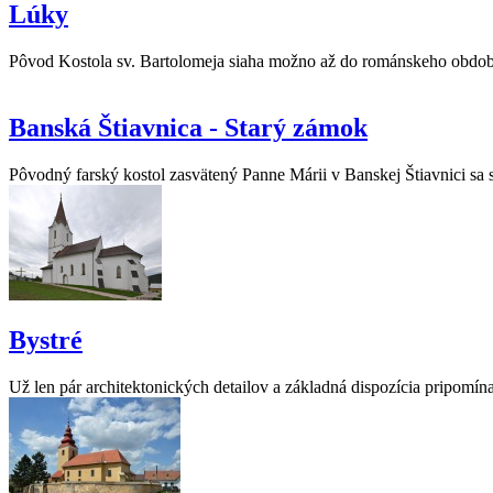
Lúky
Pôvod Kostola sv. Bartolomeja siaha možno až do románskeho obdobia
Banská Štiavnica - Starý zámok
Pôvodný farský kostol zasvätený Panne Márii v Banskej Štiavnici sa s
Bystré
Už len pár architektonických detailov a základná dispozícia pripomína