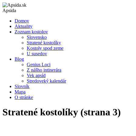
Apsida
Domov
Aktuality
Zoznam kostolov
Slovensko
Stratené kostolíky
Kostoly spod zeme
U susedov
Blog
Genius Loci
Z nášho intinerára
Vek apsíd
Stredoveký kalendár
Slovník
Mapa
O stránke
Stratené kostolíky (strana 3)