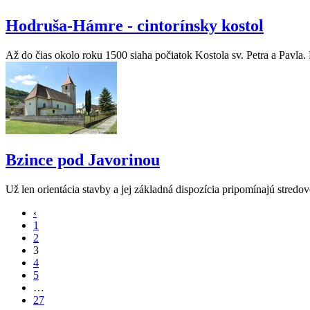
Hodruša-Hámre - cintorínsky kostol
Až do čias okolo roku 1500 siaha počiatok Kostola sv. Petra a Pavla.
Bzince pod Javorinou
Už len orientácia stavby a jej základná dispozícia pripomínajú stred
‹
1
2
3
4
5
…
27