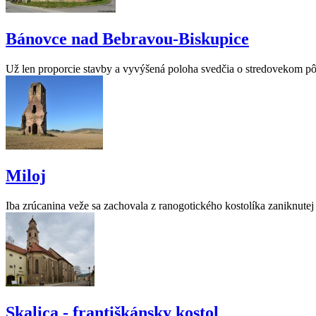
Bánovce nad Bebravou-Biskupice
Už len proporcie stavby a vyvýšená poloha svedčia o stredovekom p
Miloj
Iba zrúcanina veže sa zachovala z ranogotického kostolíka zaniknute
Skalica - františkánsky kostol