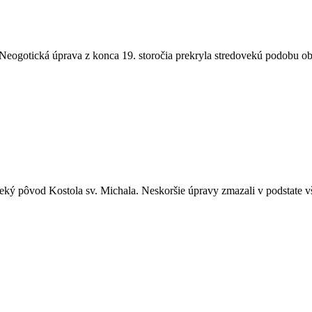
 Neogotická úprava z konca 19. storočia prekryla stredovekú podobu obj
oveký pôvod Kostola sv. Michala. Neskoršie úpravy zmazali v podstate v