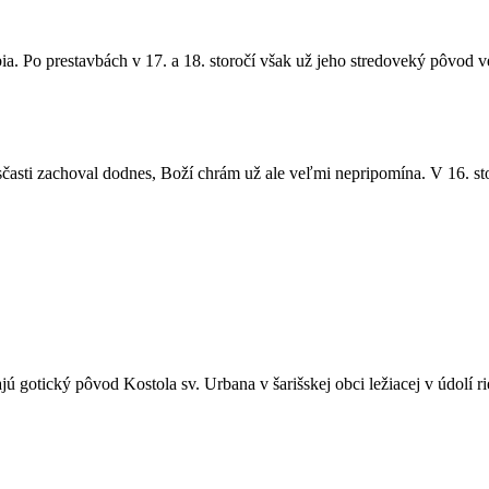
. Po prestavbách v 17. a 18. storočí však už jeho stredoveký pôvod v
časti zachoval dodnes, Boží chrám už ale veľmi nepripomína. V 16. stor
jú gotický pôvod Kostola sv. Urbana v šarišskej obci ležiacej v údolí r