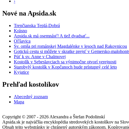
›
Nové na Apsida.sk
Trenčianska Teplá-Dobrá
Krásno
Apsida.sk má osemnásť! A tiež dvadsať...
Oľšavica
Sv. omša pri románskej Magdalénke v lesoch nad Rakovnicou
Gotickú cestu si môžete v skratke prejsť v Gemersko-maloho
Púť k sv. Anne v Chalmovej
Kostolík v Sebeslavciach sa výnimočne otvorí verejnosti
Starobylý kostolík v Kopčanoch bude prístupný celé leto
Kyjatice
Prehľad kostolíkov
Abecedný zoznam
Mapa
Copyright © 2007 - 2026 Alexandra a Štefan Podolinskí
Apsida.sk je najväčšia encyklopédia stredovekých kostolíkov na Slov
Obsah tejto webstránky je chránený autorským zákonom. Kopírovanie 