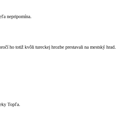
eľa nepripomína.
očí ho totiž kvôli tureckej hrozbe prestavali na mestský hrad.
ieky Topľa.