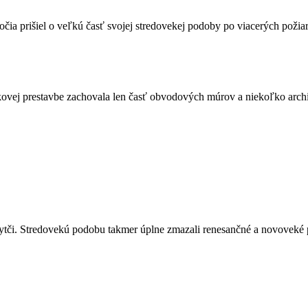
a prišiel o veľkú časť svojej stredovekej podoby po viacerých požiaro
okovej prestavbe zachovala len časť obvodových múrov a niekoľko archi
 Bytči. Stredovekú podobu takmer úplne zmazali renesančné a novoveké 