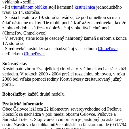
výklenok - sedília.
- Pri
triumfálnom oblúku
stojí kamenná
krstiteľnica
jednoduchého
tvaru zo 14. storočia.
- Staršia literatúra z 19. storočia uvádza, že pod omietkou sa mali
črtať nástenné maľby. Tie mohli pochádzať až zo stredoveku, keďže
z tohto obdobia sú fresky doložené aj v okolitých chrámoch
(Chmeľov, Chmeľovec)
- V severnej stene lode je osadený náhrobný kameň s erbom z konca
17. storočia.
- Stredoveké kostolíky sa nachádzajú aj v susednom
Chmeľove
a
neďalekom
Chmeľovci
.
Súčasný stav
Kostol patrí zboru Evanjelickej cirkvi a. v. v Chmeľovci a stále slúži
veriacim. V rokoch 2000 - 2004 prešiel rozsiahlou obnovou, v roku
2006 bol vďaka pomoci rodiny K
ö
rtvélyessy zreštaurovaný južný
portál.
Bohoslužby:
každú druhú nedeľu
Praktické informácie
Obec Čelovce leží cca 22 kilometrov severovýchodne od Prešova.
Kostolík sa nachádza v poli medzi obcami Čelovce, Pušovce a
Šarišská Trstená. Stojí v areáli cintorína a je prístupný po asfaltovej
ceste. Návštevu kostolíka môžete ohlásiť na farskom úrade (051/794