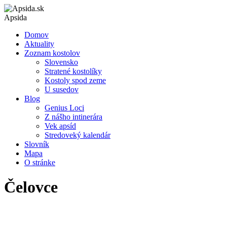
Apsida
Domov
Aktuality
Zoznam kostolov
Slovensko
Stratené kostolíky
Kostoly spod zeme
U susedov
Blog
Genius Loci
Z nášho intinerára
Vek apsíd
Stredoveký kalendár
Slovník
Mapa
O stránke
Čelovce