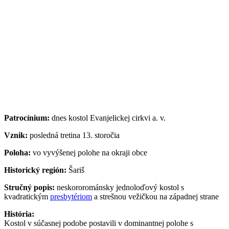
Patrocínium:
dnes kostol Evanjelickej cirkvi a. v.
Vznik:
posledná tretina 13. storočia
Poloha:
vo vyvýšenej polohe na okraji obce
Historický región:
Šariš
Stručný popis:
neskororománsky jednoloďový kostol s
kvadratickým
presbytériom
a strešnou vežičkou na západnej strane
História:
Kostol v súčasnej podobe postavili v dominantnej polohe s