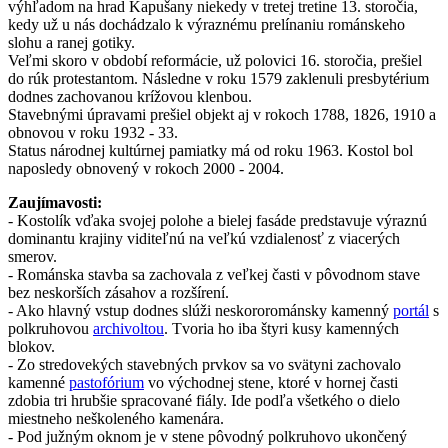
výhľadom na hrad Kapušany niekedy v tretej tretine 13. storočia,
kedy už u nás dochádzalo k výraznému prelínaniu románskeho
slohu a ranej gotiky.
Veľmi skoro v období reformácie, už polovici 16. storočia, prešiel
do rúk protestantom. Následne v roku 1579 zaklenuli presbytérium
dodnes zachovanou krížovou klenbou.
Stavebnými úpravami prešiel objekt aj v rokoch 1788, 1826, 1910 a
obnovou v roku 1932 - 33.
Status národnej kultúrnej pamiatky má od roku 1963. Kostol bol
naposledy obnovený v rokoch 2000 - 2004.
Zaujímavosti:
- Kostolík vďaka svojej polohe a bielej fasáde predstavuje výraznú
dominantu krajiny viditeľnú na veľkú vzdialenosť z viacerých
smerov.
- Románska stavba sa zachovala z veľkej časti v pôvodnom stave
bez neskorších zásahov a rozšírení.
- Ako hlavný vstup dodnes slúži neskororománsky kamenný
portál
s
polkruhovou
archivoltou
. Tvoria ho iba štyri kusy kamenných
blokov.
- Zo stredovekých stavebných prvkov sa vo svätyni zachovalo
kamenné
pastofórium
vo východnej stene, ktoré v hornej časti
zdobia tri hrubšie spracované fiály. Ide podľa všetkého o dielo
miestneho neškoleného kamenára.
- Pod južným oknom je v stene pôvodný polkruhovo ukončený