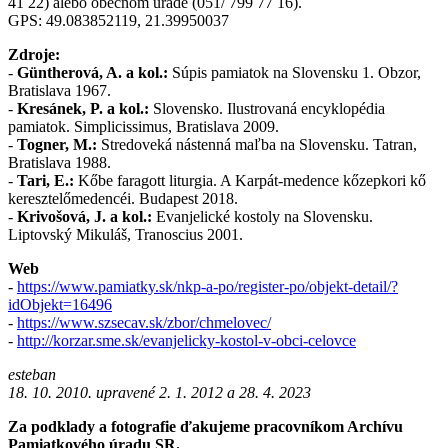
41 22) alebo obecnom úrade (051/ 799 77 16).
GPS: 49.083852119, 21.39950037
Zdroje:
-
Güntherová, A. a kol.:
Súpis pamiatok na Slovensku 1. Obzor,
Bratislava 1967.
-
Kresánek, P. a kol.:
Slovensko. Ilustrovaná encyklopédia
pamiatok. Simplicissimus, Bratislava 2009.
-
Togner, M.:
Stredoveká nástenná maľba na Slovensku. Tatran,
Bratislava 1988.
-
Tari, E.:
Kőbe faragott liturgia. A Karpát-medence kőzepkori kő
keresztelőmedencéi. Budapest 2018.
-
Krivošová, J. a kol.:
Evanjelické kostoly na Slovensku.
Liptovský Mikuláš, Tranoscius 2001.
Web
-
https://www.pamiatky.sk/nkp-a-po/register-po/objekt-detail/?
idObjekt=16496
-
https://www.szsecav.sk/zbor/chmelovec/
-
http://korzar.sme.sk/evanjelicky-kostol-v-obci-celovce
esteban
18. 10. 2010. upravené 2. 1. 2012 a 28. 4. 2023
Za podklady a fotografie ďakujeme pracovníkom Archívu
Pamiatkového úradu SR.