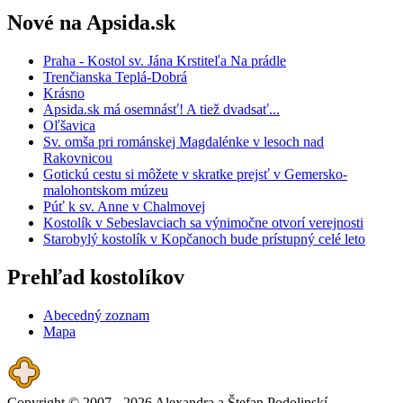
Nové na Apsida.sk
Praha - Kostol sv. Jána Krstiteľa Na prádle
Trenčianska Teplá-Dobrá
Krásno
Apsida.sk má osemnásť! A tiež dvadsať...
Oľšavica
Sv. omša pri románskej Magdalénke v lesoch nad
Rakovnicou
Gotickú cestu si môžete v skratke prejsť v Gemersko-
malohontskom múzeu
Púť k sv. Anne v Chalmovej
Kostolík v Sebeslavciach sa výnimočne otvorí verejnosti
Starobylý kostolík v Kopčanoch bude prístupný celé leto
Prehľad kostolíkov
Abecedný zoznam
Mapa
Copyright © 2007 - 2026 Alexandra a Štefan Podolinskí