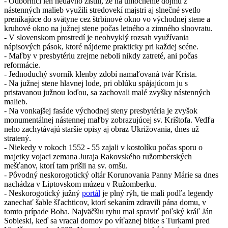
- Odborníci len nedávno zistili, že na umocnenie dojmu z
nástenných malieb využili stredovekí majstri aj slnečné svetlo
prenikajúce do svätyne cez štrbinové okno vo východnej stene a
kruhové okno na južnej stene počas letného a zimného slnovratu.
- V slovenskom prostredí je neobvyklý rozsah využívania
nápisových pások, ktoré nájdeme prakticky pri každej scéne.
- Maľby v presbytériu zrejme neboli nikdy zatreté, ani počas
reformácie.
- Jednoduchý svorník klenby zdobí namaľovaná tvár Krista.
- Na južnej stene hlavnej lode, pri oblúku spájajúcom ju s
pristavanou južnou loďou, sa zachovali malé
zvyšky nástenných
malieb.
- Na vonkajšej fasáde východnej steny presbytéria je zvyšok
monumentálnej nástennej maľby zobrazujúcej sv. Krištofa. Vedľa
neho zachytávajú staršie opisy aj obraz Ukrižovania, dnes už
stratený.
- Niekedy v rokoch 1552 - 55 zajali v kostolíku počas sporu o
majetky vojaci zemana Juraja Rakovského ružomberských
mešťanov, ktorí tam prišli na sv. omšu.
- Pôvodný neskorogotický oltár Korunovania Panny Márie sa dnes
nachádza v Liptovskom múzeu v Ružomberku.
- Neskorogotický južný
portál
je plný rýh, tie mali podľa legendy
zanechať šable šľachticov, ktorí sekaním zdravili pána domu, v
tomto prípade Boha. Najväčšiu ryhu mal spraviť poľský kráľ Ján
Sobieski, keď sa vracal domov po víťaznej bitke s Turkami pred