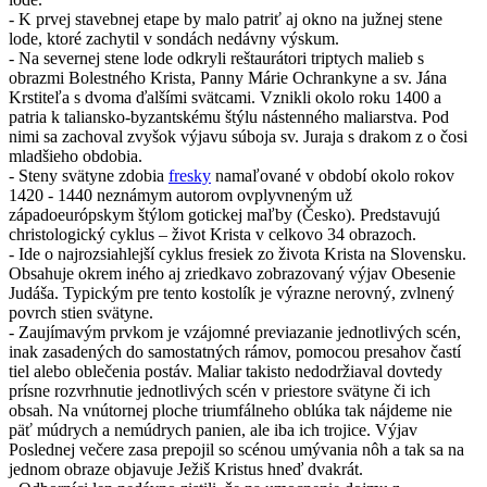
- K prvej stavebnej etape by malo patriť aj okno na južnej stene
lode, ktoré zachytil v sondách nedávny výskum.
- Na severnej stene lode odkryli reštaurátori triptych malieb s
obrazmi Bolestného Krista, Panny Márie Ochrankyne a sv. Jána
Krstiteľa s dvoma ďalšími svätcami. Vznikli okolo roku 1400 a
patria k taliansko-byzantskému štýlu nástenného maliarstva. Pod
nimi sa zachoval zvyšok výjavu súboja sv. Juraja s drakom z o čosi
mladšieho obdobia.
- Steny svätyne zdobia
fresky
namaľované v období okolo rokov
1420 - 1440 neznámym autorom ovplyvneným už
západoeurópskym štýlom gotickej maľby (Česko). Predstavujú
christologický cyklus – život Krista v celkovo 34 obrazoch.
- Ide o najrozsiahlejší cyklus fresiek zo života Krista na Slovensku.
Obsahuje okrem iného aj zriedkavo zobrazovaný výjav Obesenie
Judáša. Typickým pre tento kostolík je výrazne nerovný, zvlnený
povrch stien svätyne.
- Zaujímavým prvkom je vzájomné previazanie jednotlivých scén,
inak zasadených do samostatných rámov, pomocou presahov častí
tiel alebo oblečenia postáv. Maliar takisto nedodržiaval dovtedy
prísne rozvrhnutie jednotlivých scén v priestore svätyne či ich
obsah. Na vnútornej ploche triumfálneho oblúka tak nájdeme nie
päť múdrych a nemúdrych panien, ale iba ich trojice. Výjav
Poslednej večere zasa prepojil so scénou umývania nôh a tak sa na
jednom obraze objavuje Ježiš Kristus hneď dvakrát.