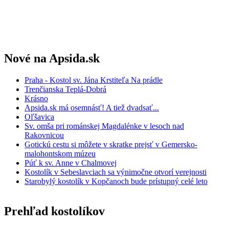
Nové na Apsida.sk
Praha - Kostol sv. Jána Krstiteľa Na prádle
Trenčianska Teplá-Dobrá
Krásno
Apsida.sk má osemnásť! A tiež dvadsať...
Oľšavica
Sv. omša pri románskej Magdalénke v lesoch nad
Rakovnicou
Gotickú cestu si môžete v skratke prejsť v Gemersko-
malohontskom múzeu
Púť k sv. Anne v Chalmovej
Kostolík v Sebeslavciach sa výnimočne otvorí verejnosti
Starobylý kostolík v Kopčanoch bude prístupný celé leto
Prehľad kostolíkov