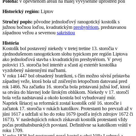
Poloha:
v opevnenom areáli na malej vyvýšenine uprostred polí
Historický región:
Liptov
Stručný popis:
pôvodne jednoloďový ranogotický kostolík s
južnou bočnou loďou, kvadratickým
presbytériom
, predstavanou
západnou vežou a severnou
sakristiou
História
Kostolík bol postavený niekedy v tretej tretine 13. storočia v
zjednodušenom ranogotickom slohu typickom pre región Liptova
ako jednoloďová stavba s kvadratickým presbytériom. V prvej
polovici 15. storočia bol interiér a sčasti aj exteriér kostolíka
vyzdobený nástennými maľbami.
V roku 1447 bol obsadený bratríkmi, s čím možno súvisí prístavba
západnej veže, ktorá bola už zničeným letopočtom datovaná pred
rok 1466. Na začiatku 16. storočia bola pristavaná južná loď, ktorá
sa otvára do hlavnej lode širokým oblúkom. Niekedy v 17. storočí
bola veža nadstavaná a okolo kostola bol vybudovaný múr.
Napriek šíriacej sa reformácii zostal kostolík celé 16. storočie i
začiatok 17. storočia v rukách katolíkov. Protestanti ho prevzali až v
júni 1617 a udržali si ho do roku 1679 (podľa iných zdrojov 1672 či
1673). V nasledujúcich rokoch získavali kostolík protestanti vždy
počas protihabsburských povstaní. Definitívne sa katolíkom vrátil v
roku 1709.
V roku 1826 bol postavený nový kostol v obci Villa Ludrová a