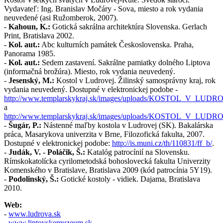
Vydavateľ: Ing. Branislav Močáry - Sova, miesto a rok vydania
neuvedené (asi Ružomberok, 2007).
-
Kahoun, K.:
Gotická sakrálna architektúra Slovenska. Gerlach
Print, Bratislava 2002.
-
Kol. aut.:
Abc kulturních památek Československa. Praha,
Panorama 1985.
-
Kol. aut.:
Sedem zastavení. Sakrálne pamiatky dolného Liptova
(informačná brožúra). Miesto, rok vydania neuvedený.
-
Jesenský, M.:
Kostol v Ludrovej. Žilinský samosprávny kraj, rok
vydania neuvedený. Dostupné v elektronickej podobe -
http://www.templarskykraj.sk/images/uploads/KOSTOL_V_LUDR
a
http://www.templarskykraj.sk/images/uploads/KOSTOL_V_LUDR
-
Šugár, P.:
Nástenné maľby kostola v Ludrovej (SK). Bakalárska
práca, Masarykova univerzita v Brne, Filozofická fakulta, 2007.
Dostupné v elektronickej podobe:
http://is.muni.cz/th/110831/ff_b/
.
-
Judák, V. - Poláčik, Š.:
Katalóg patrocínií na Slovensku.
Rímskokatolícka cyrilometodská bohoslovecká fakulta Univerzity
Komenského v Bratislave, Bratislava 2009 (kód patrocínia 5Y19).
-
Podolinský, Š.:
Gotické kostoly - vidiek. Dajama, Bratislava
2010.
Web:
-
www.ludrova.sk
-
www.liptovskemuzeum.sk