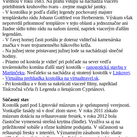
Viedňou v roku 1683. Na prahu vstupu sa nachádza viacero
priehlbiniek kruhového tvaru - zrejme magické jamky.
- V kostolíku je podľa ďalšej legendy pochovaný majster
templárskeho rádu Johann Gottfried von Herberstein. Výskum však
nepotvrdil prítomnosť templárov v tejto oblasti a jednoznačne ani
žiadne sídlo tohto rádu na našom území, napriek viacerým ďalším
legendám.
- V ľavej hornej časti portálu je doteraz viditeľná kamenárska
značka v tvare trojramenného hákového kríža.
- Na južnej stene pristavanej južnej lode sa nachádzajú slnečné
hodiny.
- Priamo od kostola je vidieť pri pohľade na sever vedľa
továrenského komína ďalší starý kostolík –
ranogotickú stavbu v
Martinčeku
.
Neďaleko
sa nachádza aj stratený kostolík v
Liskovej
.
-
Virtuálna prehliadka kostolíka na virtualtravel.sk
.
- Pri kostolíku a v ňom sa nakrúcali viaceré filmy, napríklad
Tisícročná včela či Legenda o lietajúcom Cypriánovi.
Súčasný stav
Kostolík patrí pod Liptovské múzeum a je sprístupnený verejnosti.
Vonkajšie fasády sú v dosť zlom stave. V roku 2011 získalo
múzeum dotáciu na reštaurovanie fresiek, v roku 2012 bola
čiastočne vymenená strešná krytina (šindle). Využíva sa aj na
príležitostné sobáše a rôzne kultúrne podujatia. V súčasnosti sa
reštaurujú fresky v interiéri, Významným zásahom bolo sňatie