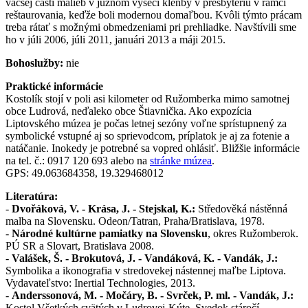
väčšej časti malieb v južnom výseči klenby v presbytériu v rámci
reštaurovania, keďže boli modernou domaľbou. Kvôli týmto prácam
treba rátať s možnými obmedzeniami pri prehliadke. Navštívili sme
ho v júli 2006, júli 2011, januári 2013 a máji 2015.
Bohoslužby:
nie
Praktické informácie
Kostolík stojí v poli asi kilometer od Ružomberka mimo samotnej
obce Ludrová, neďaleko obce Štiavnička. Ako expozícia
Liptovského múzea je počas letnej sezóny voľne sprístupnený za
symbolické vstupné aj so sprievodcom, príplatok je aj za fotenie a
natáčanie. Inokedy je potrebné sa vopred ohlásiť. Bližšie informácie
na tel. č.: 0917 120 693 alebo na
stránke múzea
.
GPS: 49.063684358, 19.329468012
Literatúra:
-
Dvořáková, V. - Krása, J. - Stejskal, K.:
Středověká nástěnná
malba na Slovensku. Odeon/Tatran, Praha/Bratislava, 1978.
-
Národné kultúrne pamiatky na Slovensku
, okres Ružomberok.
PÚ SR a Slovart, Bratislava 2008.
-
Valášek, Š. - Brokutová, J. - Vandáková, K. - Vandák, J.:
Symbolika a ikonografia v stredovekej nástennej maľbe Liptova.
Vydavateľstvo: Inertial Technologies, 2013.
-
Anderssonová, M. - Močáry, B. - Svrček, P. ml. - Vandák, J.:
Kostol Všetkých svätých v Ludrovej-Kúte. Svedok stáročí.