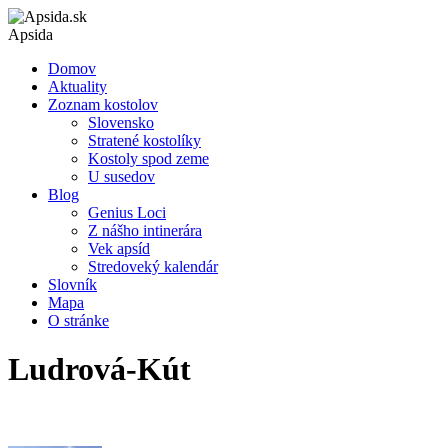
Apsida
Domov
Aktuality
Zoznam kostolov
Slovensko
Stratené kostolíky
Kostoly spod zeme
U susedov
Blog
Genius Loci
Z nášho intinerára
Vek apsíd
Stredoveký kalendár
Slovník
Mapa
O stránke
Ludrová-Kút