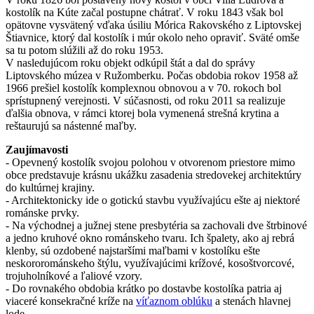
kostolík na Kúte začal postupne chátrať. V roku 1843 však bol
opätovne vysvätený vďaka úsiliu Mórica Rakovského z Liptovskej
Štiavnice, ktorý dal kostolík i múr okolo neho opraviť. Sväté omše
sa tu potom slúžili až do roku 1953.
V nasledujúcom roku objekt odkúpil štát a dal do správy
Liptovského múzea v Ružomberku. Počas obdobia rokov 1958 až
1966 prešiel kostolík komplexnou obnovou a v 70. rokoch bol
sprístupnený verejnosti.
V súčasnosti, od roku 2011
sa realizuje
ďalšia obnova, v rámci ktorej bola vymenená strešná krytina a
reštaurujú sa nástenné maľby.
Zaujímavosti
- Opevnený kostolík svojou polohou v otvorenom priestore mimo
obce predstavuje krásnu ukážku zasadenia stredovekej architektúry
do kultúrnej krajiny.
- Architektonicky ide o gotickú stavbu využívajúcu ešte aj niektoré
románske prvky.
- Na východnej a južnej stene presbytéria sa zachovali dve štrbinové
a jedno kruhové okno románskeho tvaru. Ich špalety, ako aj rebrá
klenby, sú ozdobené najstaršími maľbami v kostolíku ešte
neskororománskeho štýlu, využívajúcimi krížové, kosoštvorcové,
trojuholníkové a ľaliové vzory.
- Do rovnakého obdobia krátko po dostavbe kostolíka patria aj
viaceré konsekračné kríže na
víťaznom oblúku
a stenách hlavnej
lode.