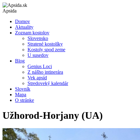
Apsida
Domov
Aktuality
Zoznam kostolov
Slovensko
Stratené kostolíky
Kostoly spod zeme
U susedov
Blog
Genius Loci
Z nášho intinerára
Vek apsíd
Stredoveký kalendár
Slovník
Mapa
O stránke
Užhorod-Horjany (UA)