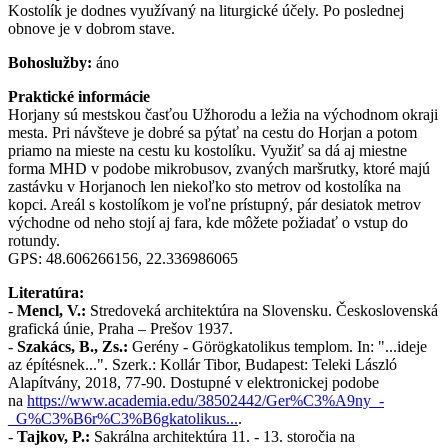
Kostolík je dodnes využívaný na liturgické účely. Po poslednej
obnove je v dobrom stave.
Bohoslužby:
áno
Praktické informácie
Horjany sú mestskou časťou Užhorodu a ležia na východnom okraji
mesta. Pri návšteve je dobré sa pýtať na cestu do Horjan a potom
priamo na mieste na cestu ku kostolíku. Využiť sa dá aj miestne
forma MHD v podobe mikrobusov, zvaných maršrutky, ktoré majú
zastávku v Horjanoch len niekoľko sto metrov od kostolíka na
kopci. Areál s kostolíkom je voľne prístupný, pár desiatok metrov
východne od neho stojí aj fara, kde môžete požiadať o vstup do
rotundy.
GPS: 48.606266156, 22.336986065
Literatúra:
-
Mencl, V.:
Stredoveká architektúra na Slovensku. Československá
grafická únie, Praha – Prešov 1937.
-
Szakács, B., Zs.:
Gerény - Görögkatolikus templom. In: "...ideje
az építésnek...". Szerk.: Kollár Tibor, Budapest: Teleki László
Alapítvány, 2018, 77-90. Dostupné v elektronickej podobe
na
https://www.academia.edu/38502442/Ger%C3%A9ny_-
_G%C3%B6r%C3%B6gkatolikus...
.
-
Tajkov, P.:
Sakrálna architektúra 11. - 13. storočia na