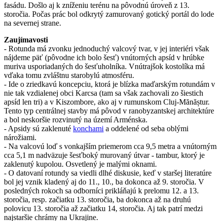
fasádu. Došlo aj k zníženiu terénu na pôvodnú úroveň z 13.
storočia. Počas prác bol odkrytý zamurovaný gotický portál do lode
na severnej strane.
Zaujímavosti
- Rotunda má zvonku jednoduchý valcový tvar, v jej interiéri však
nájdeme päť (pôvodne ich bolo šesť) vnútorných apsíd v hrúbke
muriva usporiadaných do šesťuholníka. Vnútrajšok kostolíka má
vďaka tomu zvláštnu starobylú atmosféru.
- Ide o zriedkavú koncepciu, ktorá je blízka maďarským rotundám v
nie tak vzdialenej obci Karcsa (tam sa však zachovali zo šiestich
apsíd len tri) a v Kiszombore, ako aj v rumunskom Cluj-Mănăștur.
Tento typ centrálnej stavby má pôvod v ranobyzantskej architektúre
a bol neskoršie rozvinutý na území Arménska.
- Apsidy sú zaklenuté
konchami
a oddelené od seba oblými
nárožiami.
- Na valcovú loď s vonkajším priemerom cca 9,5 metra a vnútorným
cca 5,1 m nadväzuje šesťboký murovaný útvar - tambur, ktorý je
zaklenutý kupolou. Osvetlený je malými oknami.
- O datovaní rotundy sa viedli dlhé diskusie, keď v staršej literatúre
bol jej vznik kladený aj do 11., 10., ba dokonca až 9. storočia. V
posledných rokoch sa odborníci prikláňajú k prelomu 12. a 13.
storočia, resp. začiatku 13. storočia, ba dokonca až na druhú
polovicu 13. storočia až začiatku 14, storočia. Aj tak patrí medzi
najstaršie chrámy na Ukrajine.