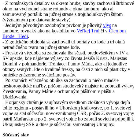
- Z románskych detailov sa okrem hrubej stavby zachovali štrbinové
okno na východnej strane rotundy a okná tamburu, ako aj
zamurovaný portálik na južnej strane s trojuholníkovým štítom
(významným pre datovanie stavby).
- Jediným pôvodným ozdobným prvkom je pílovitý
vlys
na
tambure, rovnaký ako na kostolíku vo
Veľkej Tŕni
či v
Čiernom
Brode - Hedi
.
- Z gotického obdobia sa zachovali tri portály do lode a tri okná
netradičného tvaru na južnej strane lode.
- Fresková výzdoba sa zachovala iba sčasti, predovšetkým v JV a
SV apside, kde nájdeme výjavy zo života Ježiša Krista, Maiestas
Domini v polmandorle, Tróniacej Panny Mária, ako aj jednotlivé
obrazy svätých. Ide o kvalitné fresky, na časti z nich sú plasticky v
omietke znázornené svätožiare postáv.
- Po stranách víťazného oblúka sa zachovali o niečo mladšie
neskorogotické maľby, pričom stredoveký majster tu zobrazil výjavy
Zvestovania, Panny Márie s ochranným plášťom v plášti a
Ukrižovania.
- Horjansky chrám je zaujímavým svedkom zložitosti vývoja dejín
tohto regiónu - postavili ho v Uhorskom kráľovstve, po 1. svetovej
vojne sa stal súčasťou novovzniknutej ČSR, počas 2. svetovej vojny
patril Maďarsku a po 2. svetovej vojne ho zabrali sovieti a pripojili k
Ukrajinskej SSR a dnes je súčasťou samostatnej Ukrajiny.
Súčasný stav