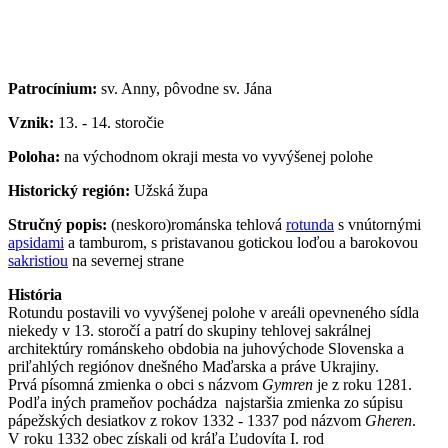
Patrocínium:
sv. Anny, pôvodne sv. Jána
Vznik:
13. - 14. storočie
Poloha:
na východnom okraji mesta vo vyvýšenej polohe
Historický región:
Užská župa
Stručný popis:
(neskoro)románska tehlová
rotunda
s vnútornými
apsidami
a tamburom, s pristavanou gotickou loďou a barokovou
sakristiou
na severnej strane
História
Rotundu postavili vo vyvýšenej polohe v areáli opevneného sídla
niekedy v 13. storočí a patrí do skupiny tehlovej sakrálnej
architektúry románskeho obdobia na juhovýchode Slovenska a
priľahlých regiónov dnešného Maďarska a práve Ukrajiny.
Prvá písomná zmienka o obci s názvom
Gymren
je z roku 1281.
Podľa iných prameňov pochádza najstaršia zmienka zo súpisu
pápežských desiatkov z rokov 1332 - 1337 pod názvom
Gheren
.
V roku 1332 obec získali od kráľa Ľudovíta I. rod