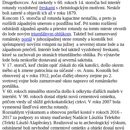
Drugethovcov. Asi niekedy v 60. rokoch 14. storočia bol interiér
rotundy vyzdobený
freskami
s christologickým motívmi. Neskôr
boli zatreté a objavili ich až v roku 1879.
Koncom 15. storočia už rotunda kapacitne nestačila, a preto ju
rozšírili západným smerom o pozdĺžnu loď. Pri tomto rozšírení
odstránili západnú apsidu a priestor rotundy na tomto mieste otvorili
do lode novým
triumfálnym oblúkom
. Taktiež bol zamurovaný
románsky
portál
v juhozápadnej stene rotundy a kostolík bol
sprístupnený novými vstupmi na južnej a severnej strane lode a na
západnom priečelí. Interiér lode bol taktiež vyzdobený freskami,
ktoré sa zachovali po stranách triumfálneho oblúka. Po výstavbe
lode bola neskoršie dostavaná aj severná sakristia.
V 17. storočí, keď chrám opäť získali do rúk katolíci, došlo okrem
iného aj k zmene patrocínia na súčasné - sv. Annu. Kostolík bol
obnovený aj v roku 1912, počas ďalšej obnovy zrejme po 2.
svetovej vojne bolo zamurované okno napravo od románskeho
portálika.
V 60. rokoch minulého storočia došlo k odkrytiu ďalších malieb v
interiéri. V 90. rokoch dostal objekt novú cementovú omietku,
pričom vtedy už slúžil gréckokatolíckej cirkvi. V roku 2007 bola
vymenená šindľová strecha rotundy.
Rozsiahlym výskumom a obnovou prešiel kostol v rokoch 2016 -
2017 za podpory zo strany maďarskej Nadácie Lászlóa Telekiho
(Teleki László Alapítvány). Realizoval sa tu archeologický výskum,
odstránené boli nevhodné cementové omietky a objekt dostal novú