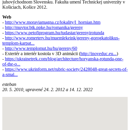
juhovýchodnom Slovensku. Fakulta umení Technickej univerzity v
Košiciach, Košice 2012.
Web
-
http://www.moraviamagna.cz/lokality/l_hornian.htm
-
http://muvtor.btk.ppke.hu/romanika/gereny
-
https://www.petofiprogram.hu/tudastar/gerenyirotunda
-
http://www.romerterv.hu/muemlekeink/gereny-gorogkatolikus-
templom-karpat...
-
http://www.templomut.hu/hu/gereny/60
- Exteriér a interiér kostola v 3D animácii (
http://inoveduc.eu...
)
-
https://ukrainetrek.com/blog/architecture/horyanska-rotunda-one-
of-the-o...
-
https://www.ukrinform.net/rubric-society/2428048-great-secrets-of-
a-smal...
esteban
20. 5. 2010, upravené 24. 2. 2012 a 14. 12. 2022