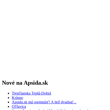
Nové na Apsida.sk
Trenčianska Teplá-Dobrá
Krásno
Apsida.sk má osemnásť! A tiež dvadsať...
Oľšavica