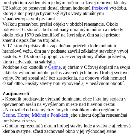
presbytériom zaklenutým jedným poľom krížovej rebrovej klenby.
Už krátko po postavení dostal chrám hodnotnú
freskovú
výzdobu,
ktorej autor prepája byzantský štýl s vtedy aktuálnymi
západoeurópskymi prvkami.
Veľkou prestavbou prešiel objekt v období renesancie. Okolo
polovice 16. storočia bol obohnaný obranným múrom a niekedy
okolo roku 1570 zaklenuli loď na štyri stĺpy, čím sa jej priestor
zmenil dispozične na trojlodie.
V 17. storočí pristavali k západnému priečeliu lode mohutnú
hranolovú vežu, čím sa v podstate zavŕšil základný stavebný vývoj
kostola. V 19. storočí pripojili zo severnej strany ďalšiu prístavbu,
ktorá nadväzuje na sakristiu.
Podobne ako kostolík v
Čeríne
, aj chrám v Očovej doplatil na svoju
takticky výhodnú polohu počas záverečných bojov Druhej svetovej
vojny. Po nej zostál stáť bez zastrešenia, na obnovu však nemusel
čakať dlho. Fasády stavby boli vynovené aj v nedávnom období.
Zaujímavosti
- Kostolík predstavuje výraznú dominantu obce i krajiny stojacu v
opevnenom areáli na vyvýšenom mieste nad hlavnou cestou.
- Na rozdiel od ostatných známych kostolíkov tohto regiónu v
Čeríne
,
Hornej Mičinej
a
Ponikách
jeho siluetu dopĺňa renesančná
predstavaná veža.
- Gotiku reprezentujú okrem hrubej stavby lode a svätyne aj rebrová
klenba svätyne, sčasti zachované okno v jej východnej stene