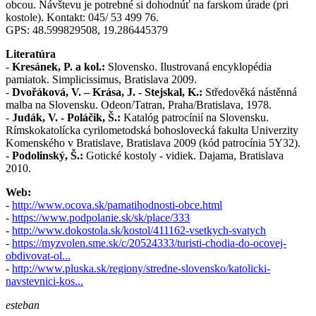
obcou. Návštevu je potrebné si dohodnúť na farskom úrade (pri
kostole). Kontakt: 045/ 53 499 76.
GPS: 48.599829508, 19.286445379
Literatúra
-
Kresánek, P. a kol.:
Slovensko. Ilustrovaná encyklopédia
pamiatok. Simplicissimus, Bratislava 2009.
-
Dvořáková, V. – Krása, J. - Stejskal, K.:
Středověká nástěnná
malba na Slovensku. Odeon/Tatran, Praha/Bratislava, 1978.
-
Judák, V. - Poláčik, Š.:
Katalóg patrocínií na Slovensku.
Rímskokatolícka cyrilometodská bohoslovecká fakulta Univerzity
Komenského v Bratislave, Bratislava 2009 (kód patrocínia 5Y32).
-
Podolinský, Š.:
Gotické kostoly - vidiek. Dajama, Bratislava
2010.
Web:
-
http://www.ocova.sk/pamatihodnosti-obce.html
-
https://www.podpolanie.sk/sk/place/333
-
http://www.dokostola.sk/kostol/411162-vsetkych-svatych
-
https://myzvolen.sme.sk/c/20524333/turisti-chodia-do-ocovej-
obdivovat-ol...
-
http://www.pluska.sk/regiony/stredne-slovensko/katolicki-
navstevnici-kos...
esteban