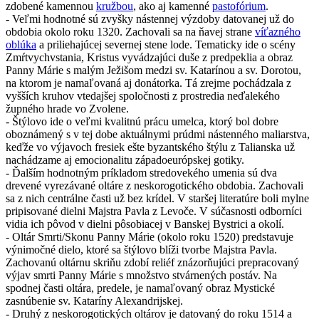
zdobené kamennou
kružbou
, ako aj kamenné
pastofórium
.
- Veľmi hodnotné sú zvyšky nástennej výzdoby datovanej už do
obdobia okolo roku 1320. Zachovali sa na ňavej strane
víťazného
oblúka
a priliehajúcej severnej stene lode. Tematicky ide o scény
Zmŕtvychvstania, Kristus vyvádzajúci duše z predpeklia a obraz
Panny Márie s malým Ježišom medzi sv. Katarínou a sv. Dorotou,
na ktorom je namaľovaná aj donátorka. Tá zrejme pochádzala z
vyšších kruhov vtedajšej spoločnosti z prostredia neďalekého
župného hrade vo Zvolene.
- Štýlovo ide o veľmi kvalitnú prácu umelca, ktorý bol dobre
oboznámený s v tej dobe aktuálnymi prúdmi nástenného maliarstva,
keďže vo výjavoch fresiek ešte byzantského štýlu z Talianska už
nachádzame aj emocionalitu západoeurópskej gotiky.
- Ďalším hodnotným príkladom stredovekého umenia sú dva
drevené vyrezávané oltáre z neskorogotického obdobia. Zachovali
sa z nich centrálne časti už bez krídel. V staršej literatúre boli mylne
pripisované dielni Majstra Pavla z Levoče. V súčasnosti odborníci
vidia ich pôvod v dielni pôsobiacej v Banskej Bystrici a okolí.
- Oltár Smrti/Skonu Panny Márie (okolo roku 1520) predstavuje
výnimočné dielo, ktoré sa štýlovo blíži tvorbe Majstra Pavla.
Zachovanú oltárnu skriňu zdobí reliéf znázorňujúci prepracovaný
výjav smrti Panny Márie s množstvo stvárnených postáv. Na
spodnej časti oltára, predele, je namaľovaný obraz Mystické
zasnúbenie sv. Kataríny Alexandrijskej.
- Druhý z neskorogotických oltárov je datovaný do roku 1514 a