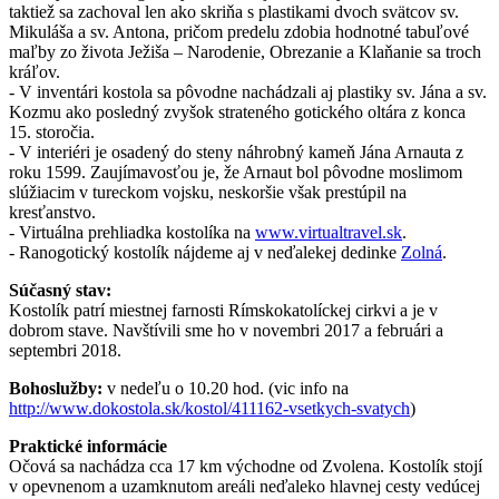
taktiež sa zachoval len ako skriňa s plastikami dvoch svätcov sv.
Mikuláša a sv. Antona, pričom predelu zdobia hodnotné tabuľové
maľby zo života Ježiša – Narodenie, Obrezanie a Klaňanie sa troch
kráľov.
- V inventári kostola sa pôvodne nachádzali aj plastiky sv. Jána a sv.
Kozmu ako posledný zvyšok strateného gotického oltára z konca
15. storočia.
- V interiéri je osadený do steny náhrobný kameň Jána Arnauta z
roku 1599. Zaujímavosťou je, že Arnaut bol pôvodne moslimom
slúžiacim v tureckom vojsku, neskoršie však prestúpil na
kresťanstvo.
- Virtuálna prehliadka kostolíka na
www.virtualtravel.sk
.
- Ranogotický kostolík nájdeme aj v neďalekej dedinke
Zolná
.
Súčasný stav:
Kostolík patrí miestnej farnosti Rímskokatolíckej cirkvi a je v
dobrom stave. Navštívili sme ho v novembri 2017 a februári a
septembri 2018.
Bohoslužby:
v nedeľu o 10.20 hod. (vic info na
http://www.dokostola.sk/kostol/411162-vsetkych-svatych
)
Praktické informácie
Očová sa nachádza cca 17 km východne od Zvolena. Kostolík stojí
v opevnenom a uzamknutom areáli neďaleko hlavnej cesty vedúcej