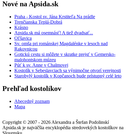
Nové na Apsida.sk
Praha - Kostol sv. Jána Krstiteľa Na prádle
Trenčianska Teplá-Dobrá
Krásno
Apsida.sk má osemnásť! A tiež dvadsať...
Oľšavica
Sv. omša pri románskej Magdalénke v lesoch nad
Rakovnicou
Gotickú cestu si môžete v skratke prejsť v Gemersko-
malohontskom múzeu
Púť k sv. Anne v Chalmovej
Kostolík v Sebeslavciach sa výnimočne otvorí verejnosti
Starobylý kostolík v Kopčanoch bude prístupný celé leto
Prehľad kostolíkov
Abecedný zoznam
Mapa
Copyright © 2007 - 2026 Alexandra a Štefan Podolinskí
Apsida.sk je najväčšia encyklopédia stredovekých kostolíkov na
Slovensku.