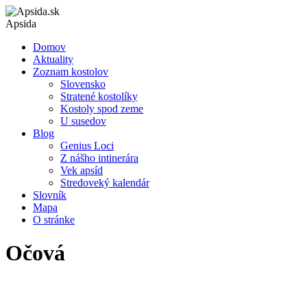
Apsida
Domov
Aktuality
Zoznam kostolov
Slovensko
Stratené kostolíky
Kostoly spod zeme
U susedov
Blog
Genius Loci
Z nášho intinerára
Vek apsíd
Stredoveký kalendár
Slovník
Mapa
O stránke
Očová