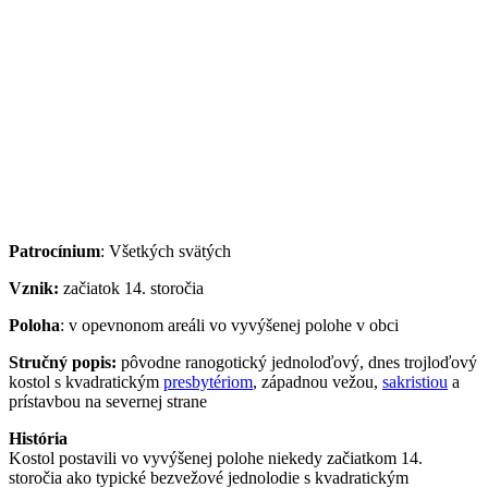
Patrocínium
: Všetkých svätých
Vznik:
začiatok 14. storočia
Poloha
: v opevnonom areáli vo vyvýšenej polohe v obci
Stručný popis:
pôvodne ranogotický jednoloďový, dnes trojloďový
kostol s kvadratickým
presbytériom
, západnou vežou,
sakristiou
a
prístavbou na severnej strane
História
Kostol postavili vo vyvýšenej polohe niekedy začiatkom 14.
storočia ako typické bezvežové jednolodie s kvadratickým