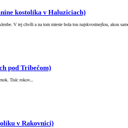
anine kostolíka v Haluziciach)
enbe. V tej chvíli a na tom mieste bola tou najskvostnejšou, akou sam
och pod Tribečom)
nok. Tisíc rokov...
olíku v Rakovnici)