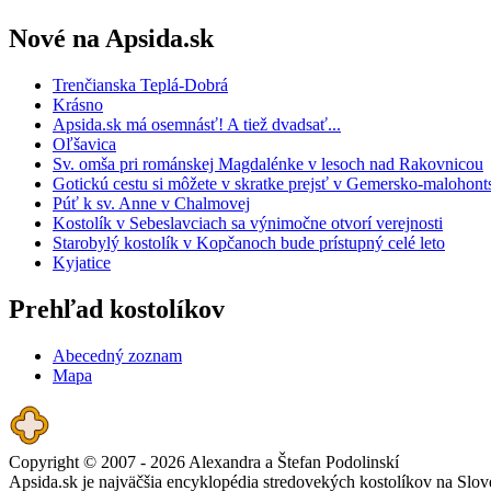
Nové na Apsida.sk
Trenčianska Teplá-Dobrá
Krásno
Apsida.sk má osemnásť! A tiež dvadsať...
Oľšavica
Sv. omša pri románskej Magdalénke v lesoch nad Rakovnicou
Gotickú cestu si môžete v skratke prejsť v Gemersko-maloho
Púť k sv. Anne v Chalmovej
Kostolík v Sebeslavciach sa výnimočne otvorí verejnosti
Starobylý kostolík v Kopčanoch bude prístupný celé leto
Kyjatice
Prehľad kostolíkov
Abecedný zoznam
Mapa
Copyright © 2007 - 2026 Alexandra a Štefan Podolinskí
Apsida.sk je najväčšia encyklopédia stredovekých kostolíkov na Slov