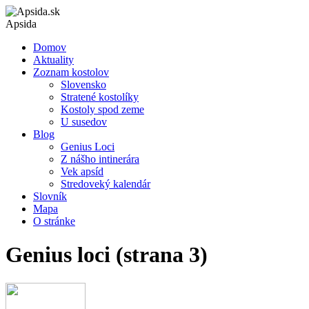
Apsida
Domov
Aktuality
Zoznam kostolov
Slovensko
Stratené kostolíky
Kostoly spod zeme
U susedov
Blog
Genius Loci
Z nášho intinerára
Vek apsíd
Stredoveký kalendár
Slovník
Mapa
O stránke
Genius loci (strana 3)