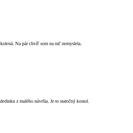
a kolená. Na pár chvíľ som na nič nemyslela.
 dedinku z malého návršia. Je to statočný kostol.