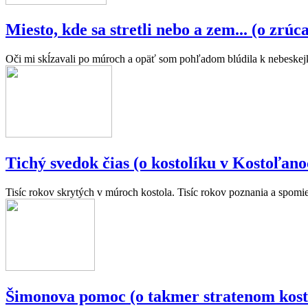
Miesto, kde sa stretli nebo a zem... (o zrúc
Oči mi skĺzavali po múroch a opäť som pohľadom blúdila k nebeskejkl
Tichý svedok čias (o kostolíku v Kostoľan
Tisíc rokov skrytých v múroch kostola. Tisíc rokov poznania a spomie
Šimonova pomoc (o takmer stratenom kost