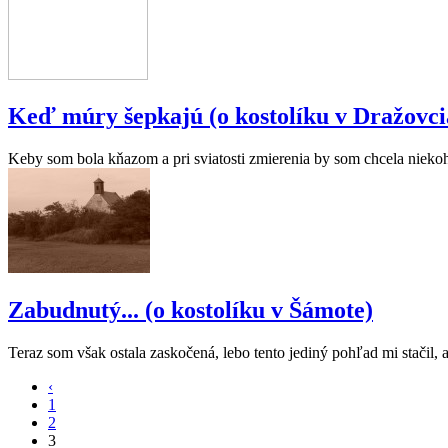
Keď múry šepkajú (o kostolíku v Dražovci
Keby som bola kňazom a pri sviatosti zmierenia by som chcela niekoh
Zabudnutý... (o kostolíku v Šámote)
Teraz som však ostala zaskočená, lebo tento jediný pohľad mi stačil, a
‹
1
2
3