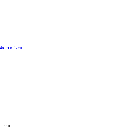
ntskom múzeu
ensku.