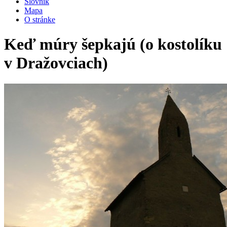
Slovník
Mapa
O stránke
Keď múry šepkajú (o kostolíku
v Dražovciach)