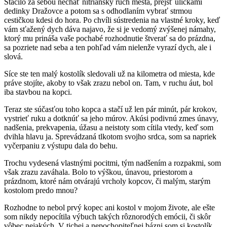
Stačilo za sebou nechať nitriansky ruch mesta, prejsť uličkami
dedinky Dražovce a potom sa s odhodlaním vybrať strmou
cestičkou kdesi do hora. Po chvíli sústredenia na vlastné kroky, keď
vám sťažený dych dáva najavo, že si je vedomý zvýšenej námahy,
ktorý mu prináša vaše pochabé rozhodnutie štverať sa do prázdna,
sa pozriete nad seba a ten pohľad vám nielenže vyrazí dych, ale i
slová.
Síce ste ten malý kostolík sledovali už na kilometra od miesta, kde
práve stojíte, akoby to však zrazu nebol on. Tam, v ruchu áut, bol
iba stavbou na kopci.
Teraz ste súčasťou toho kopca a stačí už len pár minút, pár krokov,
vystrieť ruku a dotknúť sa jeho múrov. Akúsi podivnú zmes únavy,
nadšenia, prekvapenia, úžasu a neistoty som cítila vtedy, keď som
dvihla hlavu ja. Sprevádzaná tlkotom svojho srdca, som sa napriek
vyčerpaniu z výstupu dala do behu.
Trochu vydesená vlastnými pocitmi, tým nadšením a rozpakmi, som
však zrazu zaváhala. Bolo to výškou, únavou, priestorom a
prázdnom, ktoré nám otvárajú vrcholy kopcov, či malým, starým
kostolom predo mnou?
Rozhodne to nebol prvý kopec ani kostol v mojom živote, ale ešte
som nikdy nepocítila výbuch takých rôznorodých emócii, či skôr
vôbec nejakých. V tichej a nepochopiteľnej bázni som si kostolík