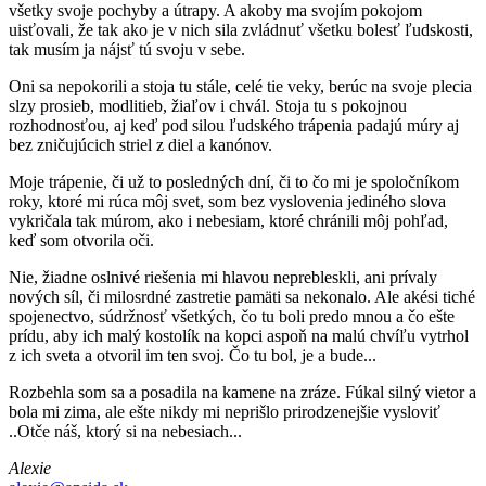
všetky svoje pochyby a útrapy. A akoby ma svojím pokojom
uisťovali, že tak ako je v nich sila zvládnuť všetku bolesť ľudskosti,
tak musím ja nájsť tú svoju v sebe.
Oni sa nepokorili a stoja tu stále, celé tie veky, berúc na svoje plecia
slzy prosieb, modlitieb, žiaľov i chvál. Stoja tu s pokojnou
rozhodnosťou, aj keď pod silou ľudského trápenia padajú múry aj
bez zničujúcich striel z diel a kanónov.
Moje trápenie, či už to posledných dní, či to čo mi je spoločníkom
roky, ktoré mi rúca môj svet, som bez vyslovenia jediného slova
vykričala tak múrom, ako i nebesiam, ktoré chránili môj pohľad,
keď som otvorila oči.
Nie, žiadne oslnivé riešenia mi hlavou neprebleskli, ani prívaly
nových síl, či milosrdné zastretie pamäti sa nekonalo. Ale akési tiché
spojenectvo, súdržnosť všetkých, čo tu boli predo mnou a čo ešte
prídu, aby ich malý kostolík na kopci aspoň na malú chvíľu vytrhol
z ich sveta a otvoril im ten svoj. Čo tu bol, je a bude...
Rozbehla som sa a posadila na kamene na zráze. Fúkal silný vietor a
bola mi zima, ale ešte nikdy mi neprišlo prirodzenejšie vysloviť
..Otče náš, ktorý si na nebesiach...
Alexie