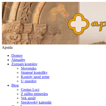
Apsida
Domov
Aktuality
Zoznam kostolov
Slovensko
Stratené kostolíky
Kostoly spod zeme
U susedov
Blog
Genius Loci
Z nášho intinerára
Vek apsíd
Stredoveký kalendár