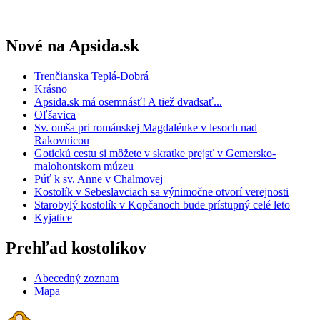
Nové na Apsida.sk
Trenčianska Teplá-Dobrá
Krásno
Apsida.sk má osemnásť! A tiež dvadsať...
Oľšavica
Sv. omša pri románskej Magdalénke v lesoch nad
Rakovnicou
Gotickú cestu si môžete v skratke prejsť v Gemersko-
malohontskom múzeu
Púť k sv. Anne v Chalmovej
Kostolík v Sebeslavciach sa výnimočne otvorí verejnosti
Starobylý kostolík v Kopčanoch bude prístupný celé leto
Kyjatice
Prehľad kostolíkov
Abecedný zoznam
Mapa