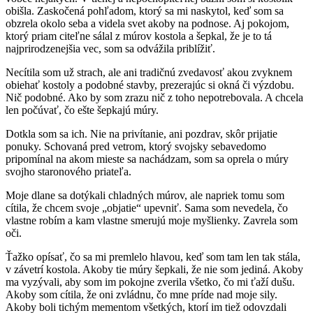
obišla. Zaskočená pohľadom, ktorý sa mi naskytol, keď som sa
obzrela okolo seba a videla svet akoby na podnose. Aj pokojom,
ktorý priam citeľne sálal z múrov kostola a šepkal, že je to tá
najprirodzenejšia vec, som sa odvážila priblížiť.
Necítila som už strach, ale ani tradičnú zvedavosť akou zvyknem
obiehať kostoly a podobné stavby, prezerajúc si okná či výzdobu.
Nič podobné. Ako by som zrazu nič z toho nepotrebovala. A chcela
len počúvať, čo ešte šepkajú múry.
Dotkla som sa ich. Nie na privítanie, ani pozdrav, skôr prijatie
ponuky. Schovaná pred vetrom, ktorý svojsky sebavedomo
pripomínal na akom mieste sa nachádzam, som sa oprela o múry
svojho staronového priateľa.
Moje dlane sa dotýkali chladných múrov, ale napriek tomu som
cítila, že chcem svoje „objatie“ upevniť. Sama som nevedela, čo
vlastne robím a kam vlastne smerujú moje myšlienky. Zavrela som
oči.
Ťažko opísať, čo sa mi premlelo hlavou, keď som tam len tak stála,
v závetrí kostola. Akoby tie múry šepkali, že nie som jediná. Akoby
ma vyzývali, aby som im pokojne zverila všetko, čo mi ťaží dušu.
Akoby som cítila, že oni zvládnu, čo mne príde nad moje sily.
Akoby boli tichým mementom všetkých, ktorí im tiež odovzdali