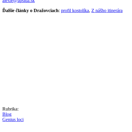
alexie@apsida.sk
Ďalšie články o Dražovciach
:
profil kostolíka
,
Z nášho itinerára
Rubrika:
Blog
Genius loci