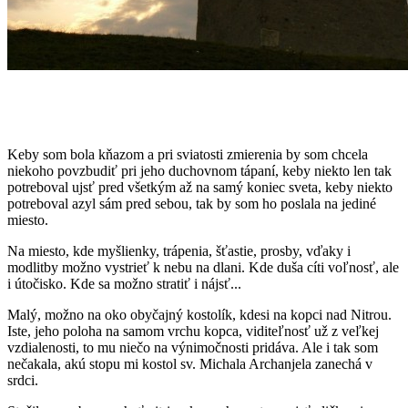
Keby som bola kňazom a pri sviatosti zmierenia by som chcela
niekoho povzbudiť pri jeho duchovnom tápaní, keby niekto len tak
potreboval ujsť pred všetkým až na samý koniec sveta, keby niekto
potreboval azyl sám pred sebou, tak by som ho poslala na jediné
miesto.
Na miesto, kde myšlienky, trápenia, šťastie, prosby, vďaky i
modlitby možno vystrieť k nebu na dlani. Kde duša cíti voľnosť, ale
i útočisko. Kde sa možno stratiť i nájsť...
Malý, možno na oko obyčajný kostolík, kdesi na kopci nad Nitrou.
Iste, jeho poloha na samom vrchu kopca, viditeľnosť už z veľkej
vzdialenosti, to mu niečo na výnimočnosti pridáva. Ale i tak som
nečakala, akú stopu mi kostol sv. Michala Archanjela zanechá v
srdci.