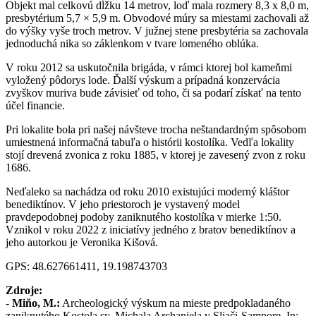
Objekt mal celkovú dĺžku 14 metrov, loď mala rozmery 8,3 x 8,0 m,
presbytérium 5,7 × 5,9 m. Obvodové múry sa miestami zachovali až
do výšky vyše troch metrov. V južnej stene presbytéria sa zachovala
jednoduchá nika so záklenkom v tvare lomeného oblúka.
V roku 2012 sa uskutočnila brigáda, v rámci ktorej bol kameňmi
vyložený pôdorys lode. Ďalší výskum a prípadná konzervácia
zvyškov muriva bude závisieť od toho, či sa podarí získať na tento
účel financie.
Pri lokalite bola pri našej návšteve trocha neštandardným spôsobom
umiestnená informačná tabuľa o histórii kostolíka. Vedľa lokality
stojí drevená zvonica z roku 1885, v ktorej je zavesený zvon z roku
1686.
Neďaleko sa nachádza od roku 2010 existujúci moderný kláštor
benediktínov. V jeho priestoroch je vystavený model
pravdepodobnej podoby zaniknutého kostolíka v mierke 1:50.
Vznikol v roku 2022 z iniciatívy jedného z bratov benediktínov a
jeho autorkou je Veronika Kišová.
GPS: 48.627661411, 19.198743703
Zdroje:
-
Miňo, M.:
Archeologický výskum na mieste predpokladaného
zaniknutého Kostola sv. Michala Archanjela v Sliači-Sampore. In: