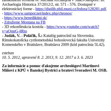
Archaelogia Historica 37/2012/2, str. 571 - 576. Dostupné v
elektronickej forme -
https://digilib.phil.muni.cz/fedora/128281.pdf
.
-
https://www.sampor.net/index.php/chronos/
-
https://www.benediktini.sk/
-
Združenie Montana na FB
-
3D rekonštrukcia kostola
-
https://www.youtube.com/watch?
v=aQmrG-jlRto
-
Judák, V. - Poláčik, Š.:
Katalóg patrocínií na Slovensku.
Rímskokatolícka cyrilometodská bohoslovecká fakulta Univerzity
Komenského v Bratislave, Bratislava 2009 (kód patrocínia 5L42).
esteban
10. 5. 2012, upravené 8. 2. 2013, 9. 12. 2017 a 3. 6. 2023
Za informácie a pomoc ďakujeme archeológovi Martinovi
Miňovi z KPÚ v Banskej Bystrici a bratovi Svoradovi M. OSB.