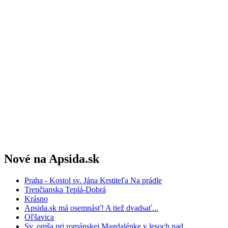
Nové na Apsida.sk
Praha - Kostol sv. Jána Krstiteľa Na prádle
Trenčianska Teplá-Dobrá
Krásno
Apsida.sk má osemnásť! A tiež dvadsať...
Oľšavica
Sv. omša pri románskej Magdalénke v lesoch nad