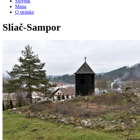
Slovník
Mapa
O stránke
Sliač-Sampor