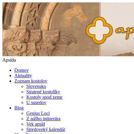
Apsida
Domov
Aktuality
Zoznam kostolov
Slovensko
Stratené kostolíky
Kostoly spod zeme
U susedov
Blog
Genius Loci
Z nášho intinerára
Vek apsíd
Stredoveký kalendár