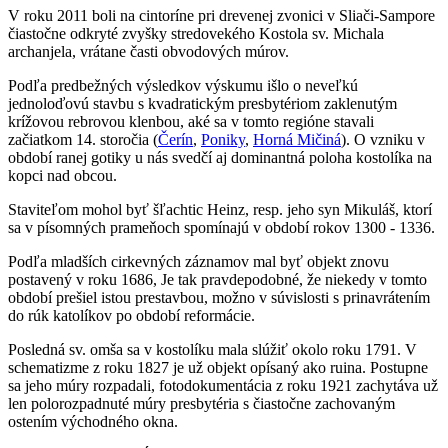
V roku 2011 boli na cintoríne pri drevenej zvonici v Sliači-Sampore
čiastočne odkryté zvyšky stredovekého Kostola sv. Michala
archanjela, vrátane časti obvodových múrov.
Podľa predbežných výsledkov výskumu išlo o neveľkú
jednoloďovú stavbu s kvadratickým presbytériom zaklenutým
krížovou rebrovou klenbou, aké sa v tomto regióne stavali
začiatkom 14. storočia (
Čerín
,
Poniky
,
Horná Mičiná
). O vzniku v
období ranej gotiky u nás svedčí aj dominantná poloha kostolíka na
kopci nad obcou.
Staviteľom mohol byť šľachtic Heinz, resp. jeho syn Mikuláš, ktorí
sa v písomných prameňoch spomínajú v období rokov 1300 - 1336.
Podľa mladších cirkevných záznamov mal byť objekt znovu
postavený v roku 1686, Je tak pravdepodobné, že niekedy v tomto
období prešiel istou prestavbou, možno v súvislosti s prinavrátením
do rúk katolíkov po období reformácie.
Posledná sv. omša sa v kostolíku mala slúžiť okolo roku 1791. V
schematizme z roku 1827 je už objekt opísaný ako ruina. Postupne
sa jeho múry rozpadali, fotodokumentácia z roku 1921 zachytáva už
len polorozpadnuté múry presbytéria s čiastočne zachovaným
ostením východného okna.