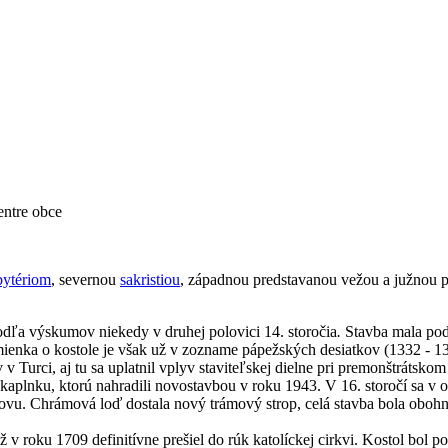
entre obce
bytériom
, severnou
sakristiou
, západnou predstavanou vežou a južnou 
odľa výskumov niekedy v druhej polovici 14. storočia
.
Stavba mala pod
enka o kostole je však už v zozname pápežských desiatkov (1332 - 1337
 Turci, aj tu sa uplatnil vplyv staviteľskej dielne pri premonštrátsko
 kaplnku, ktorú nahradili novostavbou v roku 1943.
V 16. storočí sa v o
bnovu. Chrámová loď dostala nový trámový strop, celá stavba bola obo
, až v roku 1709 definitívne prešiel do rúk katolíckej cirkvi. Kostol b