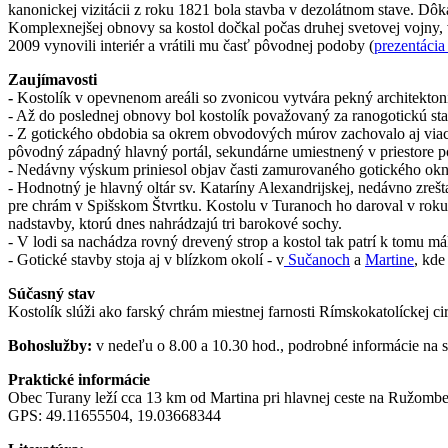
kanonickej vizitácii z roku 1821 bola stavba v dezolátnom stave. Dôk
Komplexnejšej obnovy sa kostol dočkal počas druhej svetovej vojny,
2009 vynovili interiér a vrátili mu časť pôvodnej podoby (
prezentácia
Zaujímavosti
-
Kostolík v opevnenom areáli so zvonicou vytvára pekný architekton
- Až do poslednej obnovy bol kostolík považovaný za ranogotickú stavb
- Z gotického obdobia sa okrem obvodových múrov zachovalo aj viace
pôvodný západný hlavný portál, sekundárne umiestnený v priestore p
- Nedávny výskum priniesol objav časti zamurovaného gotického okna
- Hodnotný je hlavný oltár sv. Kataríny Alexandrijskej, nedávno zrešt
pre chrám v Spišskom Štvrtku. Kostolu v Turanoch ho daroval v roku
nadstavby, ktorú dnes nahrádzajú tri barokové sochy.
- V lodi sa nachádza rovný drevený strop a kostol tak patrí k tomu 
-
Gotické stavby stoja aj v blízkom okolí - v
Sučanoch
a
Martine
, kde
Súčasný stav
Kostolík slúži ako farský chrám miestnej farnosti Rímskokatolíckej c
Bohoslužby:
v nedeľu o 8.00 a 10.30 hod., podrobné informácie na 
Praktické informácie
Obec Turany leží cca 13 km od Martina pri hlavnej ceste na Ružombero
GPS: 49.11655504, 19.03668344