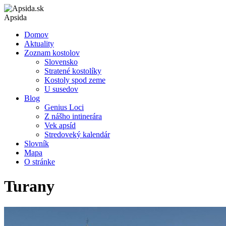
Apsida
Domov
Aktuality
Zoznam kostolov
Slovensko
Stratené kostolíky
Kostoly spod zeme
U susedov
Blog
Genius Loci
Z nášho intinerára
Vek apsíd
Stredoveký kalendár
Slovník
Mapa
O stránke
Turany