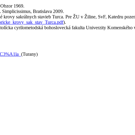
, Obzor 1969.
 Simplicissimus, Bratislava 2009.
é krovy sakrálnych stavieb Turca. Pre ŽU v Žiline, SvF, Katedru poz
toricke_krovy_sak_stav_Turca.pdf
).
olícka cyrilometodská bohoslovecká fakulta Univerzity Komenského v B
G%C3%A1la_
(Turany)