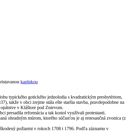
pristavanou
kaplnkou
obu typického gotického jednolodia s kvadratickým presbytériom,
), takže v obci zrejme stála ešte staršia stavba, pravdepodobne na
m opátstve v Kláštore pod Znievom.
bci presadila reformácia a tak kostol využívali protestanti.
hnaná ohradným múrom, ktorého súčasťou je aj renesančná zvonica (z
ol poškodený požiarmi v rokoch 1708 i 1796. Podľa záznamu v