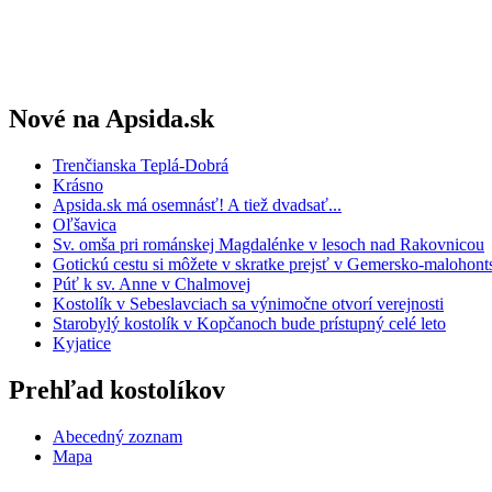
Nové na Apsida.sk
Trenčianska Teplá-Dobrá
Krásno
Apsida.sk má osemnásť! A tiež dvadsať...
Oľšavica
Sv. omša pri románskej Magdalénke v lesoch nad Rakovnicou
Gotickú cestu si môžete v skratke prejsť v Gemersko-maloho
Púť k sv. Anne v Chalmovej
Kostolík v Sebeslavciach sa výnimočne otvorí verejnosti
Starobylý kostolík v Kopčanoch bude prístupný celé leto
Kyjatice
Prehľad kostolíkov
Abecedný zoznam
Mapa