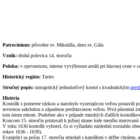
Patrocínium:
pôvodne sv. Mikuláša, dnes sv. Gála
Vznik:
druhá polovica 14. storočia
Poloha:
v opevnenom, mierne vyvýšenom areáli pri hlavnej ceste v c
Historický región:
Turiec
Stručný popis:
ranogotický jednoloďový kostol s kvadratickým
pres
História
Kostolík s pomerne nízkou a starobylo vyzerajúcou vežou postavili p
severnou sakristiou a západnou predstavanou vežou.
Prvá písomná zmi
tom istom mieste. Podobne ako v prípade mnohých ďalších kostolíkov v
Koncom 15. storočia pristavali k južnej strane lode menšiu murovanú
V roku 1636 kostolík vyhorel, čo si vyžiadalo následnú rozsiahlu o
rokov 1636 - 1639).
Evanjelici sa počas 17. storočia striedali s katolíkmi v držbe chrámu