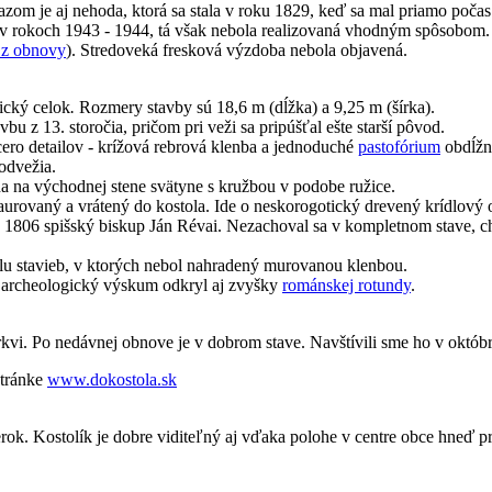
azom je aj nehoda, ktorá sa stala v roku 1829, keď sa mal priamo poča
 v rokoch 1943 - 1944, tá však nebola realizovaná vhodným spôsobom. E
 z obnovy
). Stredoveká fresková výzdoba nebola objavená.
ický celok
.
Rozmery stavby sú 18,6 m (dĺžka) a 9,25 m (šírka).
u z 13. storočia, pričom pri veži sa pripúšťal ešte starší pôvod.
ro detailov - krížová rebrová klenba a jednoduché
pastofórium
obdĺžn
odvežia.
 na východnej stene svätyne s kružbou v podobe ružice.
aurovaný a vrátený do kostola. Ide o neskorogotický drevený krídlový o
 1806 spišský biskup Ján Révai. Nezachoval sa v kompletnom stave, ch
málu stavieb, v ktorých nebol nahradený murovanou klenbou.
 archeologický výskum odkryl aj zvyšky
románskej rotundy
.
irkvi. Po nedávnej obnove je v dobrom stave. Navštívili sme ho v októbr
stránke
www.dokostola.sk
k. Kostolík je dobre viditeľný aj vďaka polohe v centre obce hneď pri