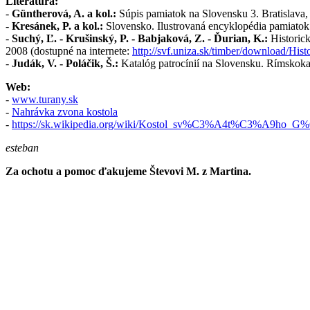
Literatúra:
-
Güntherová, A. a kol.:
Súpis pamiatok na Slovensku 3. Bratislava
-
Kresánek, P. a kol.:
Slovensko. Ilustrovaná encyklopédia pamiatok.
-
Suchý, Ľ. - Krušinský, P. - Babjaková, Z. - Ďurian, K.:
Historick
2008 (dostupné na internete:
http://svf.uniza.sk/timber/download/His
-
Judák, V. - Poláčik, Š.:
Katalóg patrocínií na Slovensku. Rímskokat
Web:
-
www.turany.sk
-
Nahrávka zvona kostola
-
https://sk.wikipedia.org/wiki/Kostol_sv%C3%A4t%C3%A9ho_
esteban
Za
ochotu a pomoc ďakujeme Števovi M. z Martina.