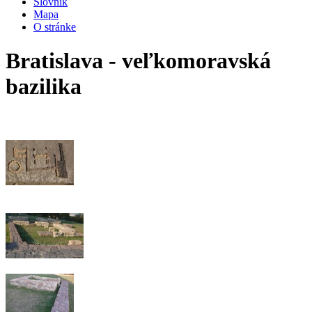
Slovník
Mapa
O stránke
Bratislava - veľkomoravská
bazilika