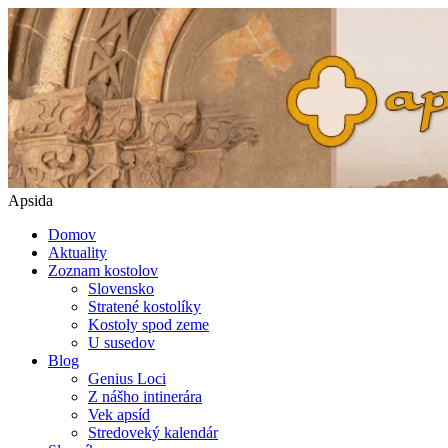
Apsida
Domov
Aktuality
Zoznam kostolov
Slovensko
Stratené kostolíky
Kostoly spod zeme
U susedov
Blog
Genius Loci
Z nášho intinerára
Vek apsíd
Stredoveký kalendár