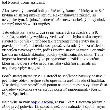
bol tvorený troma apsidami.
Ako stavebný materiál boli použité tehly, kamenné bloky a strešná
krytina zo staršej rímskej stavby. Rekonštruované základy sú
netypické tým, že juhozápadné nárožie nezviera bežný pravý uhol,
ale tupý uhol 95 – 100 stupňov.
Táto odchýlka, vyskytujúca sa pri viacerých stavbách z 8. a 9.
storočia, sa niekedy zvykla vysvetľovať ako chyba neskúsených
staviteľov (čo však v prípade tak reprezentatívnej stavby nie je
pravdepodobné). Iná teória zasa považovala odchýlku za následok
viacerých stavebných fáz, počas ktorých stavitelia zmenili orientáciu
kostola na základe aktuálnej polohy vychádzajúceho slnka. Tretia
hypotéza hovorí o odchýlke pri vymeriavaní základov v teréne,
ktorá na hotovej stavbe nebola až taká viditeľná a nemala ani
negatívny vplyv na jej statiku.
Podľa staršej literatúry v 10. storočí na zvyškoch baziliky postavili
pevnostný objekt, zrejme vežu opevnenia areálu hradu či hradiska.
V nasledujúcom storočí mali potom na tomto mieste s využitím časti
základov veľkomoravskej stavby postaviť ranorománsky Kostol
Najsv. Spasiteľa.
Najnovšie sa však
objavila teória
, že bazilika z 9. storočia pretrvala
až do prvej polovice 12. storočia, než bola nahradená spomínaným