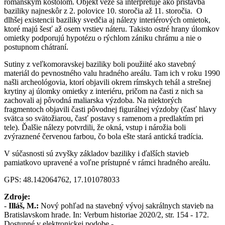
románskym kostolom. Objekt veže sa interpretuje ako prístavba
baziliky najneskôr z 2. polovice 10. storočia až 11. storočia. O
dlhšej existencii baziliky svedčia aj nálezy interiérových omietok,
ktoré majú šesť až osem vrstiev náteru. Takisto ostré hrany úlomkov
omietky podporujú hypotézu o rýchlom zániku chrámu a nie o
postupnom chátraní.
Sutiny z veľkomoravskej baziliky boli použiité ako stavebný
materiál do pevnostného valu hradného areálu. Tam ich v roku 1990
našli archeológovia, ktorí objavili okrem rímskych tehál a strešnej
krytiny aj úlomky omietky z interiéru, pričom na časti z nich sa
zachovali aj pôvodná maliarska výzdoba. Na niektorých
fragmentoch objavili časti pôvodnej figurálnej výzdoby (časť hlavy
svätca so svätožiarou, časť postavy s ramenom a predlaktím pri
tele). Ďalšie nálezy potvrdili, že okná, vstup i nárožia boli
zvýraznené červenou farbou, čo bola ešte stará antická tradícia.
V súčasnosti sú zvyšky základov baziliky i ďalších stavieb
pamiatkovo upravené a voľne prístupné v rámci hradného areálu.
GPS: 48.142064762, 17.101078033
Zdroje:
-
Illáš, M.:
Nový pohľad na stavebný vývoj sakrálnych stavieb na
Bratislavskom hrade. In: Verbum historiae 2020/2, str. 154 - 172.
Dostupné v elektronickej podobe -