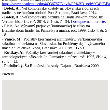
https://www.academia.edu/44936767/Nov%C3%BD_poh%C4%BE
- Botek, A.:
Veľkomoravské kostoly na Slovensku a odraz ich
tradície v neskoršom období. Post Scriptum, Bratislava, 2014.
- Botek, A.:
Veľkomoravská bazilika na Bratislavskom hrade. In:
Verbum historiae, roč. 2014, č. 1, str. 7 - 34.
Dostupné na internete
.
- Fiala, A.:
Výtvarný prejav veľkomoravskej baziliky na
Bratislavskom hrade. In: Pamiatky a múzeá, roč. 1999, číslo 4, str. 5
- 8.
-
Vančo, M.:
Počiatky kresťanskej architektúry. Veľkomoravská
sakrálna architektúra na Slovensku. In: Problémy dejín výtvarného
umenia Slovenska. Veda, Bratislava 2002, str 19 - 53.
-
Ruttkay, A.:
Počiatky kresťanskej sakrálnej architektúry v
archeologických nálezoch. In: Pamiatky a múzeá, roč. 1995, číslo 4,
str. 8 – 13.
-
Podolinský, Š.:
Románske kostoly. Dajama, Bratislava 2009.
esteban