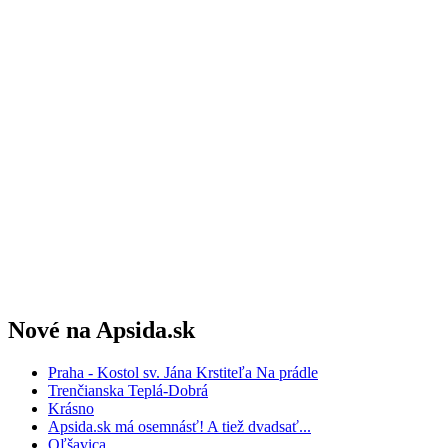
Nové na Apsida.sk
Praha - Kostol sv. Jána Krstiteľa Na prádle
Trenčianska Teplá-Dobrá
Krásno
Apsida.sk má osemnásť! A tiež dvadsať...
Oľšavica