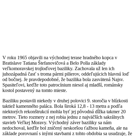
V roku 1965 objavili na východnej terase hradného kopca v
Bratislave Tatiana Štefanovičová a Belo Polla základy
veľkomoravskej trojloďovej baziliky. Zachovala už len ich
juhozápadná časť s troma pármi pilierov, oddeľujúcich hlavnú loď
od bočnej. Je pravdepodobné, že bazilika bola zasvätená Najsv.
Spasiteľovi, keďže toto patrocínium niesol aj mladší, románsky
kostol postavený na tomto mieste.
Baziliku postavili niekedy v druhej polovici 9. storočia v blízkosti
taktiež kamenného paláca. Bola široká 12,8 - 13 metra a podľa
niektorých rekonštrukcií mohla byť jej pôvodná dĺžka takmer 20
metrov. Tieto rozmery z nej robia jednu z najväčších sakrálnych
stavieb Veľkej Moravy. Východný záver baziliky sa nám
nedochoval, keďže bol zničený neskoršou ťažbou kameňa, ale na
základe porovnaní s inými stavbami z tohto obdobia sa usudzuje, že