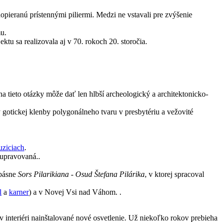
dopieranú prístennými piliermi. Medzi ne vstavali pre zvýšenie
mu.
ktu sa realizovala aj v 70. rokoch 20. storočia.
 tieto otázky môže dať len hlbší archeologický a architektonicko-
y gotickej klenby polygonálneho tvaru v presbytériu a vežovité
uziciach
.
 upravovaná..
 básne
Sors Pilarikiana - Osud Štefana Pilárika
, v ktorej spracoval
l
a
karner
) a v Novej Vsi nad Váhom. .
v interiéri nainštalované nové osvetlenie. Už niekoľko rokov prebieha