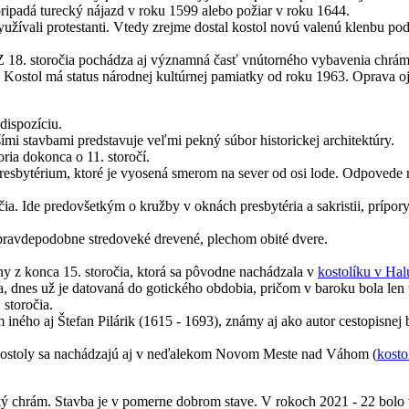
ipadá turecký nájazd v roku 1599 alebo požiar v roku 1644.
yužívali protestanti. Vtedy zrejme dostal kostol novú valenú klenbu po
ú. Z 18. storočia pochádza aj významná časť vnútorného vybavenia chrá
. Kostol má status národnej kultúrnej pamiatky od roku 1963. Oprava oje
dispozíciu.
ími stavbami predstavuje veľmi pekný súbor historickej architektúry.
oria dokonca o 11. storočí.
resbytérium, ktoré je vyosená smerom na sever od osi lode. Odpovede na
čia. Ide predovšetkým o kružby v oknách presbytéria a sakristii, prípor
é pravdepodobne stredoveké drevené, plechom obité dvere.
y z konca 15. storočia, ktorá sa pôvodne nachádzala v
kostolíku v Hal
a, dnes už je datovaná do gotického obdobia, pričom v baroku bola len
storočia.
 iného aj Štefan Pilárik (1615 - 1693), známy aj ako autor cestopisnej
 kostoly sa nachádzajú aj v neďalekom Novom Meste nad Váhom (
kosto
arský chrám. Stavba je v pomerne dobrom stave. V rokoch 2021 - 22 bolo 