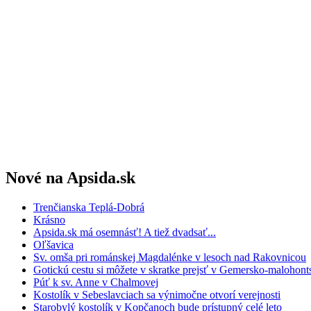
Nové na Apsida.sk
Trenčianska Teplá-Dobrá
Krásno
Apsida.sk má osemnásť! A tiež dvadsať...
Oľšavica
Sv. omša pri románskej Magdalénke v lesoch nad Rakovnicou
Gotickú cestu si môžete v skratke prejsť v Gemersko-maloho
Púť k sv. Anne v Chalmovej
Kostolík v Sebeslavciach sa výnimočne otvorí verejnosti
Starobylý kostolík v Kopčanoch bude prístupný celé leto