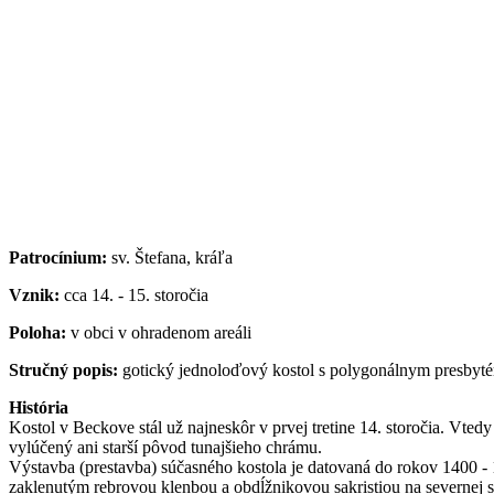
Patrocínium:
sv. Štefana, kráľa
Vznik:
cca 14. - 15. storočia
Poloha:
v obci v ohradenom areáli
Stručný popis:
gotický jednoloďový kostol s polygonálnym presbytér
História
Kostol v Beckove stál už najneskôr v prvej tretine 14. storočia. Vte
vylúčený ani starší pôvod tunajšieho chrámu.
Výstavba (prestavba) súčasného kostola je datovaná do rokov 1400 -
zaklenutým rebrovou klenbou a obdĺžnikovou sakristiou na severnej s