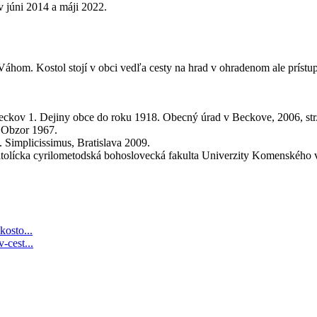
 v júni 2014 a máji 2022.
om. Kostol stojí v obci vedľa cesty na hrad v ohradenom ale prístup
 Beckov 1. Dejiny obce do roku 1918. Obecný úrad v Beckove, 2006, str.
, Obzor 1967.
 Simplicissimus, Bratislava 2009.
tolícka cyrilometodská bohoslovecká fakulta Univerzity Komenského v 
kosto...
-cest...