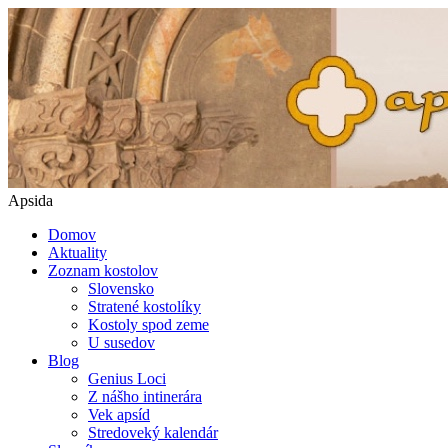
Apsida
Domov
Aktuality
Zoznam kostolov
Slovensko
Stratené kostolíky
Kostoly spod zeme
U susedov
Blog
Genius Loci
Z nášho intinerára
Vek apsíd
Stredoveký kalendár