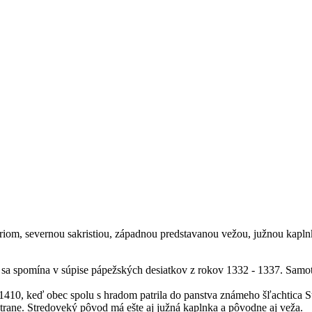
iom, severnou sakristiou, západnou predstavanou vežou, južnou kapln
dy sa spomína v súpise pápežských desiatkov z rokov 1332 - 1337. Samot
 1410, keď obec spolu s hradom patrila do panstva známeho šľachtica 
trane. Stredoveký pôvod má ešte aj južná kaplnka a pôvodne aj veža.