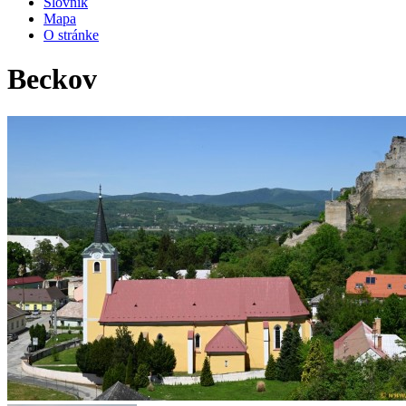
Slovník
Mapa
O stránke
Beckov