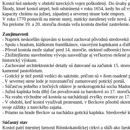
Kostol bol niekedy v období tureckých vojen poškodený. Do úvahy pr
Škody, ktoré kostol utrpel, boli odstránená v roku 1654, kedy ho už v
kapacity chrámu na južnej, západnej a severnej strane lode empory.
V roku 1770 postavili na mieste starej, staticky narušenej veže nov
Na prelome 19. a 20. storočia dostala veža kostola dnešné zastrešenie
Zaujímavosti
- Napriek neskorším úpravám si kostol zachoval pôvodnú stredovekú 
- Spolu s hradom, kláštorom františkánov, viacerými kaplnkami a ďalš
- Pôvod kostola može siahať pred 14. storočie, niektorí odborníci hov
- Zložitejšiemu stavebnému vývoju nasvedčuje aj veľkoryso riešené p
historický výskum.
- Zachované architektonické detaily sú datované na začiatok 15. storo
kamenné pastofórium.
- Gotický je tiež portál vedúci do sakristie, pričom sú v ňom osaden
. V severnej stene lode je rozoznateľný zamurovaný potický portál.
- Súčasťou jedného z bočných oltárov je neskorogotická socha Madon
- Južná kaplnka bola dlhý čas považovaná za barokovú zo 17. storoči
- Na svahu východne od kostola sa nachádzajú zvyšky zvonice zo 17. 
- V období, keď kostol využívali protestanti, v Beckove pôsobil okrem
svoje zážitky z tureckého zajatia.
- Priamo na hrade Beckov sa nachádza gotická kaplnka. Stredoveké
Súčasný stav
Kostol patrí miestnej farnosti Rímskokatolíckej cirkvi a slúži ako f