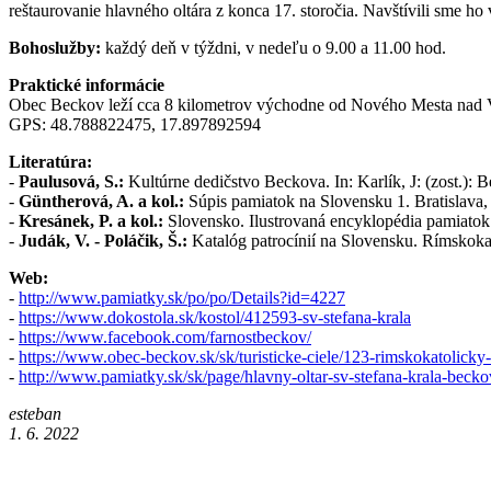
reštaurovanie hlavného oltára z konca 17. storočia. Navštívili sme ho
Bohoslužby:
každý deň v týždni, v nedeľu o 9.00 a 11.00 hod.
Praktické informácie
Obec Beckov leží cca 8 kilometrov východne od Nového Mesta nad Váh
GPS: 48.788822475, 17.897892594
Literatúra:
-
Paulusová, S.:
Kultúrne dedičstvo Beckova. In: Karlík, J: (zost.):
-
Güntherová, A. a kol.:
Súpis pamiatok na Slovensku 1. Bratislava
-
Kresánek, P. a kol.:
Slovensko. Ilustrovaná encyklopédia pamiatok.
-
Judák, V. - Poláčik, Š.:
Katalóg patrocínií na Slovensku. Rímskoka
Web:
-
http://www.pamiatky.sk/po/po/Details?id=4227
-
https://www.dokostola.sk/kostol/412593-sv-stefana-krala
-
https://www.facebook.com/farnostbeckov/
-
https://www.obec-beckov.sk/sk/turisticke-ciele/123-rimskokatolicky-
-
http://www.pamiatky.sk/sk/page/hlavny-oltar-sv-stefana-krala-beckov
esteban
1. 6. 2022