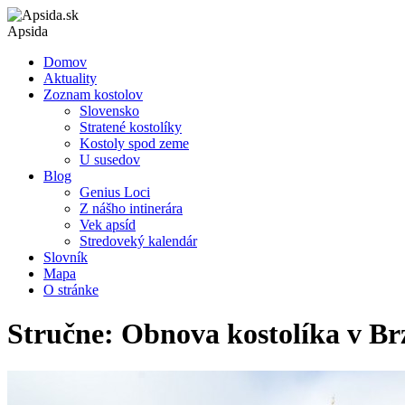
Apsida
Domov
Aktuality
Zoznam kostolov
Slovensko
Stratené kostolíky
Kostoly spod zeme
U susedov
Blog
Genius Loci
Z nášho intinerára
Vek apsíd
Stredoveký kalendár
Slovník
Mapa
O stránke
Stručne: Obnova kostolíka v Br