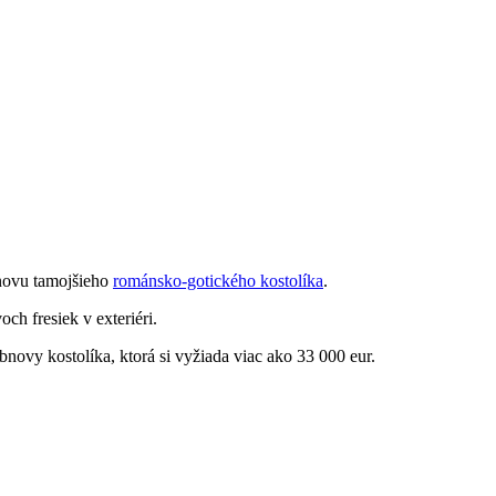
bnovu tamojšieho
románsko-gotického kostolíka
.
h fresiek v exteriéri.
novy kostolíka, ktorá si vyžiada viac ako 33 000 eur.