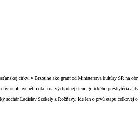
sťanskej cirkvi v Brzotíne ako grant od Ministerstva kultúry SR na o
edávno objaveného okna na východnej stene gotického presbytéria a dvoc
ký sochár Ladislav Székely z Rožňavy. Ide len o prvú etapu celkovej ob