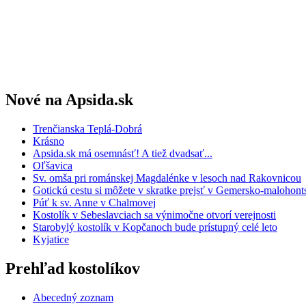
Nové na Apsida.sk
Trenčianska Teplá-Dobrá
Krásno
Apsida.sk má osemnásť! A tiež dvadsať...
Oľšavica
Sv. omša pri románskej Magdalénke v lesoch nad Rakovnicou
Gotickú cestu si môžete v skratke prejsť v Gemersko-maloho
Púť k sv. Anne v Chalmovej
Kostolík v Sebeslavciach sa výnimočne otvorí verejnosti
Starobylý kostolík v Kopčanoch bude prístupný celé leto
Kyjatice
Prehľad kostolíkov
Abecedný zoznam