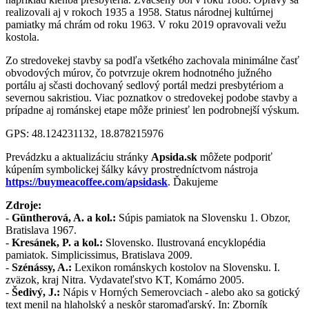
realizovali aj v rokoch 1935 a 1958. Status národnej kultúrnej
pamiatky má chrám od roku 1963. V roku 2019 opravovali vežu
kostola.
Zo stredovekej stavby sa podľa všetkého zachovala minimálne časť
obvodových múrov, čo potvrzuje okrem hodnotného južného
portálu aj sčasti dochovaný sedlový portál medzi presbytériom a
severnou sakristiou. Viac poznatkov o stredovekej podobe stavby a
prípadne aj románskej etape môže priniesť len podrobnejší výskum.
GPS: 48.124231132, 18.878215976
Prevádzku a aktualizáciu stránky
Apsida.sk
môžete podporiť
kúpením symbolickej šálky kávy prostredníctvom nástroja
https://buymeacoffee.com/apsidask
. Ďakujeme
Zdroje:
-
Güntherová, A. a kol.:
Súpis pamiatok na Slovensku 1. Obzor,
Bratislava 1967.
-
Kresánek, P. a kol.:
Slovensko. Ilustrovaná encyklopédia
pamiatok. Simplicissimus, Bratislava 2009.
-
Szénássy, A.:
Lexikon románskych kostolov na Slovensku. I.
zväzok, kraj Nitra. Vydavateľstvo KT, Komárno 2005.
-
Šedivý, J.:
Nápis v Horných Semerovciach - alebo ako sa gotický
text menil na hlaholský a neskôr staromaďarský. In: Zborník