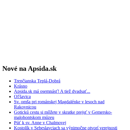
Nové na Apsida.sk
Trenčianska Teplá-Dobrá
Krásno
Apsida.sk má osemnásť! A tiež dvadsať...
Oľšavica
Sv. omša pri románskej Magdalénke v lesoch nad
Rakovnicou
Gotickú cestu si môžete v skratke prejsť v Gemersko-
malohontskom múzeu
Púť k sv. Anne v Chalmovej
Kostolík v Sebeslavciach sa výnimočne otvorí verejnosti