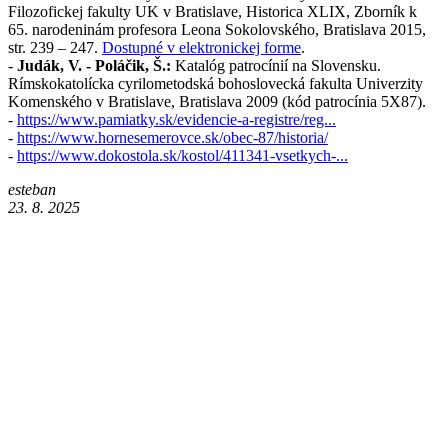
Filozofickej fakulty UK v Bratislave, Historica XLIX, Zborník k
65. narodeninám profesora Leona Sokolovského, Bratislava 2015,
str. 239 – 247.
Dostupné v elektronickej forme
.
-
Judák, V. - Poláčik, Š.:
Katalóg patrocínií na Slovensku.
Rímskokatolícka cyrilometodská bohoslovecká fakulta Univerzity
Komenského v Bratislave, Bratislava 2009 (kód patrocínia 5X87).
-
https://www.pamiatky.sk/evidencie-a-registre/reg...
-
https://www.hornesemerovce.sk/obec-87/historia/
-
https://www.dokostola.sk/kostol/411341-vsetkych-...
esteban
23. 8. 2025