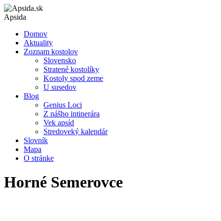
Apsida
Domov
Aktuality
Zoznam kostolov
Slovensko
Stratené kostolíky
Kostoly spod zeme
U susedov
Blog
Genius Loci
Z nášho intinerára
Vek apsíd
Stredoveký kalendár
Slovník
Mapa
O stránke
Horné Semerovce