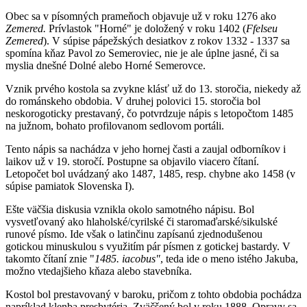
Obec sa v písomných prameňoch objavuje už v roku 1276 ako
Zemered.
Prívlastok "Horné" je doložený v roku 1402 (
Ffelseu
Zemered
). V súpise pápežských desiatkov z rokov 1332 - 1337 sa
spomína kňaz Pavol zo Semeroviec, nie je ale úplne jasné, či sa
myslia dnešné Dolné alebo Horné Semerovce.
Vznik prvého kostola sa zvykne klásť už do 13. storočia, niekedy až
do románskeho obdobia. V druhej polovici 15. storočia bol
neskorogoticky prestavaný, čo potvrdzuje nápis s letopočtom 1485
na južnom, bohato profilovanom sedlovom portáli.
Tento nápis sa nachádza v jeho hornej časti a zaujal odborníkov i
laikov už v 19. storočí. Postupne sa objavilo viacero čítaní.
Letopočet bol uvádzaný ako 1487, 1485, resp. chybne ako 1458 (v
súpise pamiatok Slovenska I).
Ešte väčšia diskusia vznikla okolo samotného nápisu. Bol
vysvetľovaný ako hlaholské/cyrilské či staromaďarské/sikulské
runové písmo. Ide však o latinčinu zapísanú zjednodušenou
gotickou minuskulou s využitím pár písmen z gotickej bastardy. V
takomto čítaní znie "
1485. iacobus"
, teda ide o meno istého Jakuba,
možno vtedajšieho kňaza alebo stavebníka.
Kostol bol prestavovaný v baroku, pričom z tohto obdobia pochádza
napríklad klenba presbytéria. Zväčšený bol v roku 1888. Opravy sa