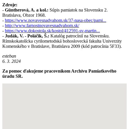
Zdroje:
-
Güntherová, A. a kol.:
Súpis pamiatok na Slovensku 2.
Bratislava, Obzor 1968.
-
https://www.novavesnadvahom.sk/37-nasa-obec/pami...
-
http://www.farnostnovavesnadvahom.sk/
-
https://www.dokostola.sk/kostol/412591-sv-martin...
-
Judák, V. - Poláčik, Š.:
Katalóg patrocínií na Slovensku.
Rímskokatolícka cyrilometodská bohoslovecká fakulta Univerzity
Komenského v Bratislave, Bratislava 2009 (kód patrocínia 5F33).
esteban
6. 3. 2024
Za pomoc ďakujeme pracovníkom Archívu Pamiatkového
úradu SR.