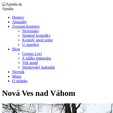
Apsida
Domov
Aktuality
Zoznam kostolov
Slovensko
Stratené kostolíky
Kostoly spod zeme
U susedov
Blog
Genius Loci
Z nášho intinerára
Vek apsíd
Stredoveký kalendár
Slovník
Mapa
O stránke
Nová Ves nad Váhom