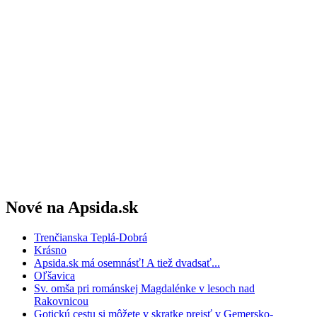
Nové na Apsida.sk
Trenčianska Teplá-Dobrá
Krásno
Apsida.sk má osemnásť! A tiež dvadsať...
Oľšavica
Sv. omša pri románskej Magdalénke v lesoch nad
Rakovnicou
Gotickú cestu si môžete v skratke prejsť v Gemersko-