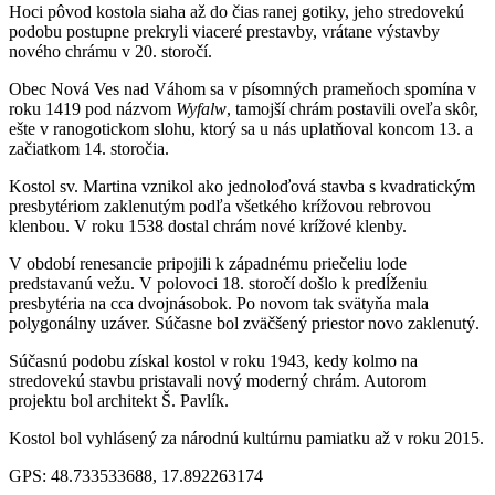
Hoci pôvod kostola siaha až do čias ranej gotiky, jeho stredovekú
podobu postupne prekryli viaceré prestavby, vrátane výstavby
nového chrámu v 20. storočí.
Obec Nová Ves nad Váhom sa v písomných prameňoch spomína v
roku 1419 pod názvom
Wyfalw
, tamojší chrám postavili oveľa skôr,
ešte v ranogotickom slohu, ktorý sa u nás uplatňoval koncom 13. a
začiatkom 14. storočia.
Kostol sv. Martina vznikol ako jednoloďová stavba s kvadratickým
presbytériom zaklenutým podľa všetkého krížovou rebrovou
klenbou. V roku 1538 dostal chrám nové krížové klenby.
V období renesancie pripojili k západnému priečeliu lode
predstavanú vežu. V polovoci 18. storočí došlo k predĺženiu
presbytéria na cca dvojnásobok. Po novom tak svätyňa mala
polygonálny uzáver. Súčasne bol zväčšený priestor novo zaklenutý.
Súčasnú podobu získal kostol v roku 1943, kedy kolmo na
stredovekú stavbu pristavali nový moderný chrám. Autorom
projektu bol architekt Š. Pavlík.
Kostol bol vyhlásený za národnú kultúrnu pamiatku až v roku 2015.
GPS: 48.733533688, 17.892263174