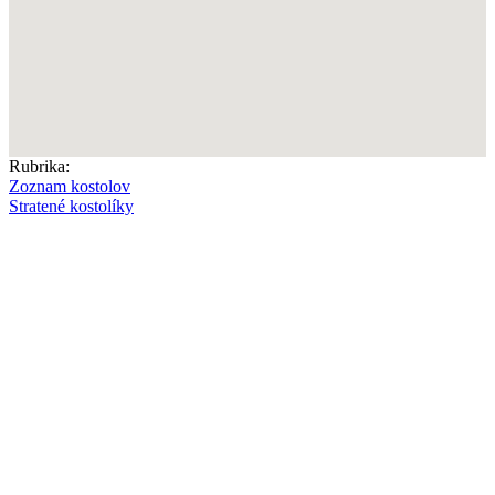
Rubrika:
Zoznam kostolov
Stratené kostolíky