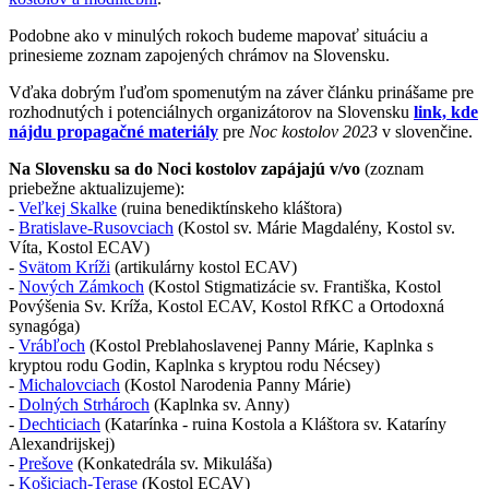
Podobne ako v minulých rokoch budeme mapovať situáciu a
prinesieme zoznam zapojených chrámov na Slovensku.
Vďaka dobrým ľuďom spomenutým na záver článku prinášame pre
rozhodnutých i potenciálnych organizátorov na Slovensku
link, kde
nájdu propagačné materiály
pre
Noc kostolov 2023
v slovenčine.
Na Slovensku sa do Noci kostolov zapájajú v/vo
(zoznam
priebežne aktualizujeme):
-
Veľkej Skalke
(ruina benediktínskeho kláštora)
-
Bratislave-Rusovciach
(Kostol sv. Márie Magdalény, Kostol sv.
Víta, Kostol ECAV)
-
Svätom Kríži
(artikulárny kostol ECAV)
-
Nových Zámkoch
(Kostol Stigmatizácie sv. Františka, Kostol
Povýšenia Sv. Kríža, Kostol ECAV, Kostol RfKC a Ortodoxná
synagóga)
-
Vrábľoch
(Kostol Preblahoslavenej Panny Márie, Kaplnka s
kryptou rodu Godin, Kaplnka s kryptou rodu Nécsey)
-
Michalovciach
(Kostol Narodenia Panny Márie)
-
Dolných Strhároch
(Kaplnka sv. Anny)
-
Dechticiach
(Katarínka - ruina Kostola a Kláštora sv. Kataríny
Alexandrijskej)
-
Prešove
(Konkatedrála sv. Mikuláša)
-
Košiciach-Terase
(Kostol ECAV)