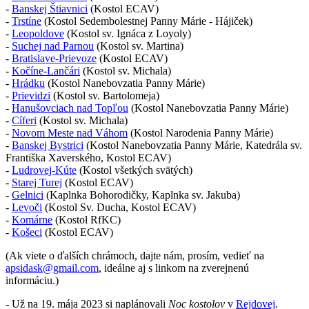
-
Banskej Štiavnici
(Kostol ECAV)
-
Trstíne
(Kostol Sedembolestnej Panny Márie - Hájiček)
-
Leopoldove
(Kostol sv. Ignáca z Loyoly)
-
Suchej nad Parnou
(Kostol sv. Martina)
-
Bratislave-Prievoze
(Kostol ECAV)
-
Kočíne-Lančári
(Kostol sv. Michala)
-
Hrádku
(Kostol Nanebovzatia Panny Márie)
-
Prievidzi
(Kostol sv. Bartolomeja)
-
Hanušovciach nad Topľou
(Kostol Nanebovzatia Panny Márie)
-
Cíferi
(Kostol sv. Michala)
-
Novom Meste nad Váhom
(Kostol Narodenia Panny Márie)
-
Banskej Bystrici
(Kostol Nanebovzatia Panny Márie, Katedrála sv.
Františka Xaverského, Kostol ECAV)
-
Ludrovej-Kúte
(Kostol všetkých svätých)
-
Starej Turej
(Kostol ECAV)
-
Gelnici
(Kaplnka Bohorodičky, Kaplnka sv. Jakuba)
-
Levoči
(Kostol Sv. Ducha, Kostol ECAV)
-
Komárne
(Kostol RfKC)
-
Košeci
(Kostol ECAV)
(Ak viete o ďalších chrámoch, dajte nám, prosím, vedieť na
apsidask@gmail.com
, ideálne aj s linkom na zverejnenú
informáciu.)
- Už na 19. mája 2023 si naplánovali
Noc kostolov
v
Rejdovej
.