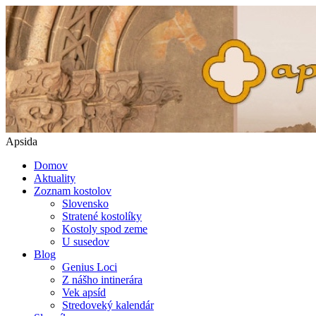
Apsida
Domov
Aktuality
Zoznam kostolov
Slovensko
Stratené kostolíky
Kostoly spod zeme
U susedov
Blog
Genius Loci
Z nášho intinerára
Vek apsíd
Stredoveký kalendár