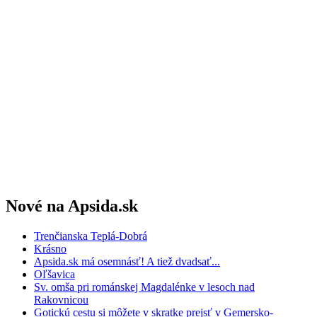
Nové na Apsida.sk
Trenčianska Teplá-Dobrá
Krásno
Apsida.sk má osemnásť! A tiež dvadsať...
Oľšavica
Sv. omša pri románskej Magdalénke v lesoch nad
Rakovnicou
Gotickú cestu si môžete v skratke prejsť v Gemersko-