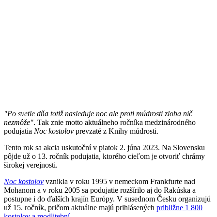
"Po svetle dňa totiž nasleduje noc ale proti múdrosti zloba nič
nezmôže"
. Tak znie motto aktuálneho ročníka medzinárodného
podujatia
Noc kostolov
prevzaté z Knihy múdrosti.
Tento rok sa akcia uskutoční v piatok 2. júna 2023. Na Slovensku
pôjde už o 13. ročník podujatia, ktorého cieľom je otvoriť chrámy
širokej verejnosti.
Noc kostolov
vznikla v roku 1995 v nemeckom Frankfurte nad
Mohanom a v roku 2005 sa podujatie rozšírilo aj do Rakúska a
postupne i do ďalších krajín Európy. V susednom Česku organizujú
už 15. ročník, pričom aktuálne majú prihlásených
približne 1 800
kostolov a modlitební
.