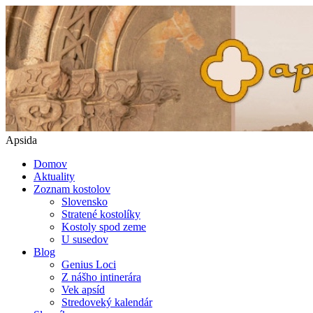
Apsida
Domov
Aktuality
Zoznam kostolov
Slovensko
Stratené kostolíky
Kostoly spod zeme
U susedov
Blog
Genius Loci
Z nášho intinerára
Vek apsíd
Stredoveký kalendár