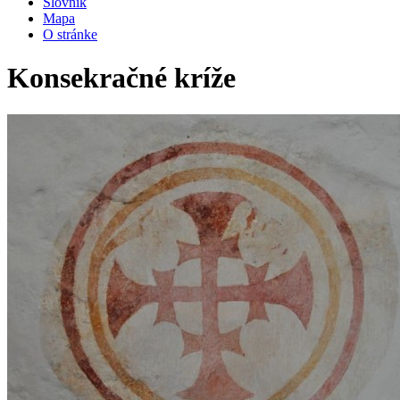
Slovník
Mapa
O stránke
Konsekračné kríže