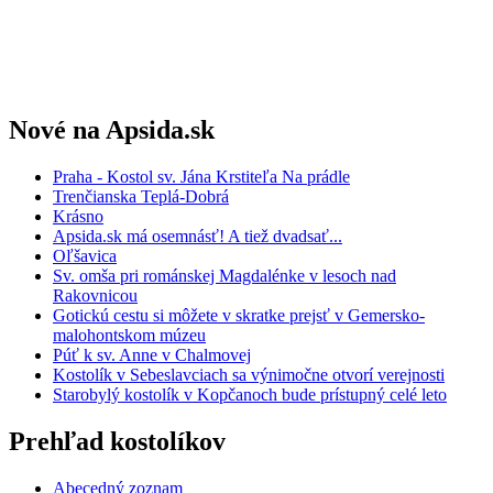
Nové na Apsida.sk
Praha - Kostol sv. Jána Krstiteľa Na prádle
Trenčianska Teplá-Dobrá
Krásno
Apsida.sk má osemnásť! A tiež dvadsať...
Oľšavica
Sv. omša pri románskej Magdalénke v lesoch nad
Rakovnicou
Gotickú cestu si môžete v skratke prejsť v Gemersko-
malohontskom múzeu
Púť k sv. Anne v Chalmovej
Kostolík v Sebeslavciach sa výnimočne otvorí verejnosti
Starobylý kostolík v Kopčanoch bude prístupný celé leto
Prehľad kostolíkov
Abecedný zoznam