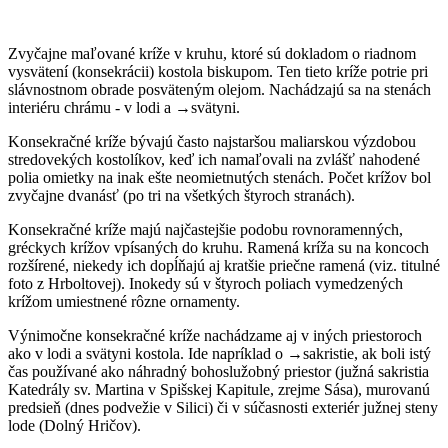
Zvyčajne maľované kríže v kruhu, ktoré sú dokladom o riadnom
vysvätení (konsekrácii) kostola biskupom. Ten tieto kríže potrie pri
slávnostnom obrade posväteným olejom. Nachádzajú sa na stenách
interiéru chrámu - v lodi a →svätyni.
Konsekračné kríže bývajú často najstaršou maliarskou výzdobou
stredovekých kostolíkov, keď ich namaľovali na zvlášť nahodené
polia omietky na inak ešte neomietnutých stenách. Počet krížov bol
zvyčajne dvanásť (po tri na všetkých štyroch stranách).
Konsekračné kríže majú najčastejšie podobu rovnoramenných,
gréckych krížov vpísaných do kruhu. Ramená kríža su na koncoch
rozšírené, niekedy ich dopĺňajú aj kratšie priečne ramená (viz. titulné
foto z Hrboltovej). Inokedy sú v štyroch poliach vymedzených
krížom umiestnené rôzne ornamenty.
Výnimočne konsekračné kríže nachádzame aj v iných priestoroch
ako v lodi a svätyni kostola. Ide napríklad o →sakristie, ak boli istý
čas používané ako náhradný bohoslužobný priestor (južná sakristia
Katedrály sv. Martina v Spišskej Kapitule, zrejme Sása), murovanú
predsieň (dnes podvežie v Silici) či v súčasnosti exteriér južnej steny
lode (Dolný Hričov).