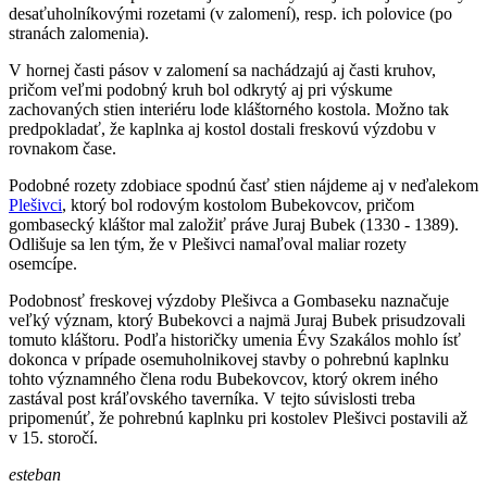
desaťuholníkovými rozetami (v zalomení), resp. ich polovice (po
stranách zalomenia).
V hornej časti pásov v zalomení sa nachádzajú aj časti kruhov,
pričom veľmi podobný kruh bol odkrytý aj pri výskume
zachovaných stien interiéru lode kláštorného kostola. Možno tak
predpokladať, že kaplnka aj kostol dostali freskovú výzdobu v
rovnakom čase.
Podobné rozety zdobiace spodnú časť stien nájdeme aj v neďalekom
Plešivci
, ktorý bol rodovým kostolom Bubekovcov, pričom
gombasecký kláštor mal založiť práve Juraj Bubek (1330 - 1389).
Odlišuje sa len tým, že v Plešivci namaľoval maliar rozety
osemcípe.
Podobnosť freskovej výzdoby Plešivca a Gombaseku naznačuje
veľký význam, ktorý Bubekovci a najmä Juraj Bubek prisudzovali
tomuto kláštoru. Podľa historičky umenia Évy Szakálos mohlo ísť
dokonca v prípade osemuholnikovej stavby o pohrebnú kaplnku
tohto významného člena rodu Bubekovcov, ktorý okrem iného
zastával post kráľovského taverníka. V tejto súvislosti treba
pripomenúť, že pohrebnú kaplnku pri kostolev Plešivci postavili až
v 15. storočí.
esteban