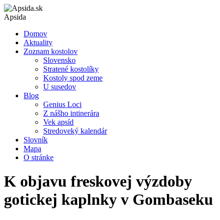
Apsida
Domov
Aktuality
Zoznam kostolov
Slovensko
Stratené kostolíky
Kostoly spod zeme
U susedov
Blog
Genius Loci
Z nášho intinerára
Vek apsíd
Stredoveký kalendár
Slovník
Mapa
O stránke
K objavu freskovej výzdoby
gotickej kaplnky v Gombaseku