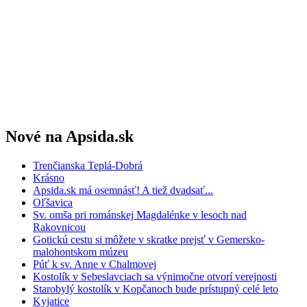
Nové na Apsida.sk
Trenčianska Teplá-Dobrá
Krásno
Apsida.sk má osemnásť! A tiež dvadsať...
Oľšavica
Sv. omša pri románskej Magdalénke v lesoch nad
Rakovnicou
Gotickú cestu si môžete v skratke prejsť v Gemersko-
malohontskom múzeu
Púť k sv. Anne v Chalmovej
Kostolík v Sebeslavciach sa výnimočne otvorí verejnosti
Starobylý kostolík v Kopčanoch bude prístupný celé leto
Kyjatice