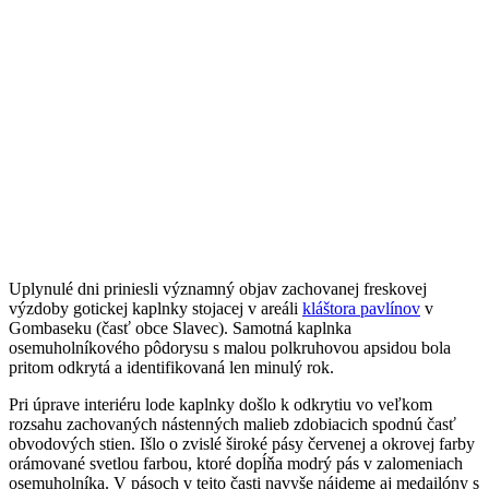
Uplynulé dni priniesli významný objav zachovanej freskovej
výzdoby gotickej kaplnky stojacej v areáli
kláštora pavlínov
v
Gombaseku (časť obce Slavec). Samotná kaplnka
osemuholníkového pôdorysu s malou polkruhovou apsidou bola
pritom odkrytá a identifikovaná len minulý rok.
Pri úprave interiéru lode kaplnky došlo k odkrytiu vo veľkom
rozsahu zachovaných nástenných malieb zdobiacich spodnú časť
obvodových stien. Išlo o zvislé široké pásy červenej a okrovej farby
orámované svetlou farbou, ktoré dopĺňa modrý pás v zalomeniach
osemuholníka. V pásoch v tejto časti navyše nájdeme aj medailóny s