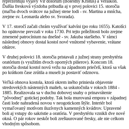
reprezentujú výjavy Vir dolorum (Bolestný Kristus) a Veraikon.
Ďalšia fresková výzdoba pribudla aj v prvej polovici 15. storočia
(maľba dvoch svätcov na južnej stene lodi - sv. Martina a mnícha,
zrejme sv. Leonarda alebo sv. Svorada).
V 17. storočí začali chrám využívať kalvíni (po roku 1655). Katolíci
ho opätovne prevzali v roku 1730. Pri tejto príležitosti bolo zrejme
zmenené patrocínium na dnešné - sv. Jakuba staršieho. V rámci
následnej obnovy dostal kostol nové vnútorné vybavenie, vrátane
oltárov.
V druhej polovici 18. storočia pristavali z južnej strany presbytéria
oratórium (s využitím dvoch oporných pilierov). Koncom 18.
storočia dostal kostol novú vežu na západnom priečelí, ktorá sa však
po krátkom čase zrútila a museli ju postaviť odznovu.
Veľká obnova kostola, ktorá okrem iného priniesla objavenie
stredovekých nástenných malieb, sa uskutočnila v rokoch 1884 -
1885. Realizovala sa v duchu dobovej snahy o prinavrátenie
"pôvodnej" gotickej podoby. Tak bola murovaná empora v západnej
časti lode nahradená novou v neogotickom štýle. Interiér bol
vymaľovaný motívom iluzívnych kamenných kvádrov. Upravené
boli aj vstupy do sakristie a oratória. V presbytériu vznikli dve nové
okná. O pár rokov neskôr boli zreštaurované fresky, ale nie celkom
vhodným spôsobom.