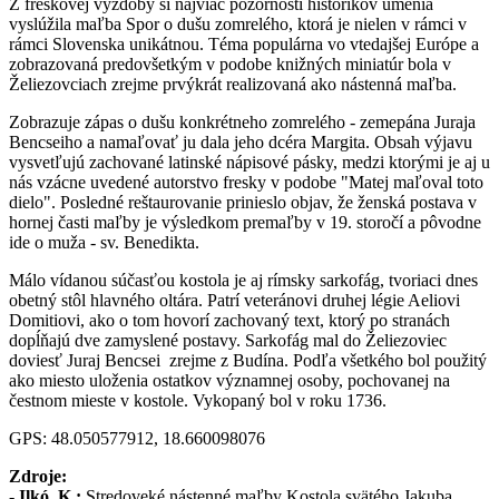
Z freskovej výzdoby si najviac pozornosti historikov umenia
vyslúžila maľba Spor o dušu zomrelého, ktorá je nielen v rámci v
rámci Slovenska unikátnou. Téma populárna vo vtedajšej Európe a
zobrazovaná predovšetkým v podobe knižných miniatúr bola v
Želiezovciach zrejme prvýkrát realizovaná ako nástenná maľba.
Zobrazuje zápas o dušu konkrétneho zomrelého - zemepána Juraja
Bencseiho a namaľovať ju dala jeho dcéra Margita. Obsah výjavu
vysvetľujú zachované latinské nápisové pásky, medzi ktorými je aj u
nás vzácne uvedené autorstvo fresky v podobe "Matej maľoval toto
dielo". Posledné reštaurovanie prinieslo objav, že ženská postava v
hornej časti maľby je výsledkom premaľby v 19. storočí a pôvodne
ide o muža - sv. Benedikta.
Málo vídanou súčasťou kostola je aj rímsky sarkofág, tvoriaci dnes
obetný stôl hlavného oltára. Patrí veteránovi druhej légie Aeliovi
Domitiovi, ako o tom hovorí zachovaný text, ktorý po stranách
dopĺňajú dve zamyslené postavy. Sarkofág mal do Želiezoviec
doviesť Juraj Bencsei zrejme z Budína. Podľa všetkého bol použitý
ako miesto uloženia ostatkov významnej osoby, pochovanej na
čestnom mieste v kostole. Vykopaný bol v roku 1736.
GPS: 48.050577912, 18.660098076
Zdroje:
- Ilkó, K.:
Stredoveké nástenné maľby Kostola svätého Jakuba