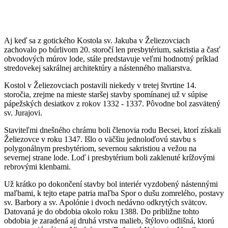
Aj keď sa z gotického Kostola sv. Jakuba v Želiezovciach
zachovalo po búrlivom 20. storočí len presbytérium, sakristia a časť
obvodových múrov lode, stále predstavuje veľmi hodnotný príklad
stredovekej sakrálnej architektúry a nástenného maliarstva.
Kostol v Želiezovciach postavili niekedy v tretej štvrtine 14.
storočia, zrejme na mieste staršej stavby spomínanej už v súpise
pápežských desiatkov z rokov 1332 - 1337. Pôvodne bol zasvätený
sv. Jurajovi.
Staviteľmi dnešného chrámu boli členovia rodu Becsei, ktorí získali
Želiezovce v roku 1347. Išlo o väčšiu jednoloďovú stavbu s
polygonálnym presbytériom, severnou sakristiou a vežou na
severnej strane lode. Loď i presbytérium boli zaklenuté krížovými
rebrovými klenbami.
Už krátko po dokončení stavby bol interiér vyzdobený nástennými
maľbami, k tejto etape patria maľba Spor o dušu zomrelého, postavy
sv. Barbory a sv. Apolónie i dvoch nedávno odkrytých svätcov.
Datovaná je do obdobia okolo roku 1388. Do približne tohto
obdobia je zaradená aj druhá vrstva malieb, štýlovo odlišná, ktorú