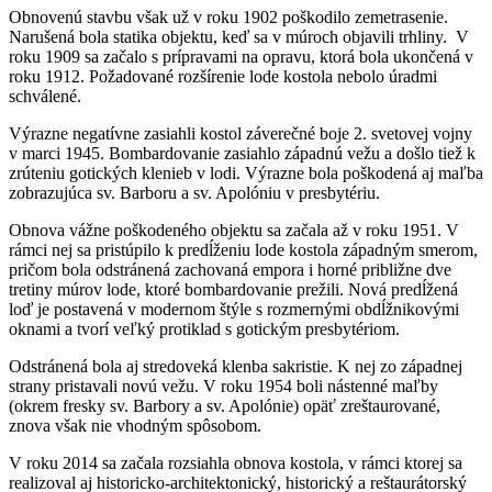
Obnovenú stavbu však už v roku 1902 poškodilo zemetrasenie.
Narušená bola statika objektu, keď sa v múroch objavili trhliny. V
roku 1909 sa začalo s prípravami na opravu, ktorá bola ukončená v
roku 1912. Požadované rozšírenie lode kostola nebolo úradmi
schválené.
Výrazne negatívne zasiahli kostol záverečné boje 2. svetovej vojny
v marci 1945. Bombardovanie zasiahlo západnú vežu a došlo tiež k
zrúteniu gotických klenieb v lodi. Výrazne bola poškodená aj maľba
zobrazujúca sv. Barboru a sv. Apolóniu v presbytériu.
Obnova vážne poškodeného objektu sa začala až v roku 1951. V
rámci nej sa pristúpilo k predĺženiu lode kostola západným smerom,
pričom bola odstránená zachovaná empora i horné približne dve
tretiny múrov lode, ktoré bombardovanie prežili. Nová predĺžená
loď je postavená v modernom štýle s rozmernými obdĺžnikovými
oknami a tvorí veľký protiklad s gotickým presbytériom.
Odstránená bola aj stredoveká klenba sakristie. K nej zo západnej
strany pristavali novú vežu. V roku 1954 boli nástenné maľby
(okrem fresky sv. Barbory a sv. Apolónie) opäť zreštaurované,
znova však nie vhodným spôsobom.
V roku 2014 sa začala rozsiahla obnova kostola, v rámci ktorej sa
realizoval aj historicko-architektonický, historický a reštaurátorský