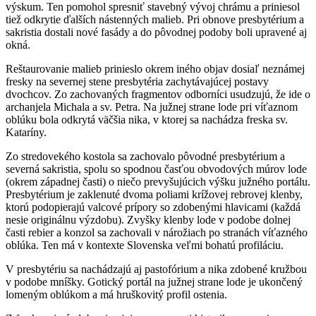
výskum. Ten pomohol spresniť stavebný vývoj chrámu a priniesol
tiež odkrytie ďalších nástenných malieb. Pri obnove presbytérium a
sakristia dostali nové fasády a do pôvodnej podoby boli upravené aj
okná.
Reštaurovanie malieb prinieslo okrem iného objav dosiaľ neznámej
fresky na severnej stene presbytéria zachytávajúcej postavy
dvochcov. Zo zachovaných fragmentov odborníci usudzujú, že ide o
archanjela Michala a sv. Petra. Na južnej strane lode pri víťaznom
oblúku bola odkrytá väčšia nika, v ktorej sa nachádza freska sv.
Kataríny.
Zo stredovekého kostola sa zachovalo pôvodné presbytérium a
severná sakristia, spolu so spodnou časťou obvodových múrov lode
(okrem západnej časti) o niečo prevyšujúcich výšku južného portálu.
Presbytérium je zaklenuté dvoma poliami krížovej rebrovej klenby,
ktorú podopierajú valcové prípory so zdobenými hlavicami (každá
nesie originálnu výzdobu). Zvyšky klenby lode v podobe dolnej
časti rebier a konzol sa zachovali v nárožiach po stranách víťazného
oblúka. Ten má v kontexte Slovenska veľmi bohatú profiláciu.
V presbytériu sa nachádzajú aj pastofórium a nika zdobené kružbou
v podobe mníšky. Gotický portál na južnej strane lode je ukončený
lomeným oblúkom a má hruškovitý profil ostenia.