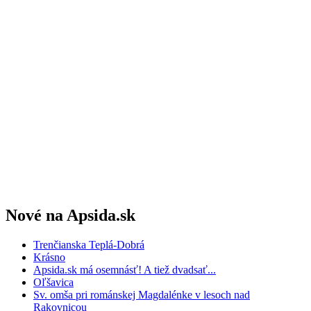
Nové na Apsida.sk
Trenčianska Teplá-Dobrá
Krásno
Apsida.sk má osemnásť! A tiež dvadsať...
Oľšavica
Sv. omša pri románskej Magdalénke v lesoch nad
Rakovnicou