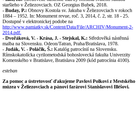
staršieho v Želiezovciach. OZ Georgius Bubek, 2018.
- Buday, P.:
Obnovy Kostola sv. Jakuba v Želiezovciach v rokoch
1884 – 1952. In: Monument revue, roč. 3, 2014, č. 2, str. 18 - 25.
Dostupné v elektronickej podobe na
http://www.pamiatky.sk/Content/Data/File/ARCHIV/Monument-2-
2014.pdf.
- Dvořáková, V. - Krása, J. - Stejskal, K.:
Středověká nástěnná
malba na Slovensku. Odeon/Tatran, Praha/Bratislava, 1978.
- Judák, V. - Poláčik, Š.:
Katalóg patrocínií na Slovensku.
Rímskokatolícka cyrilometodská bohoslovecká fakulta Univerzity
Komenského v Bratislave, Bratislava 2009 (kód patrocínia 4100).
esteban
Za pomoc a ústretovosť ďakujeme Pavlovi Polkovi z Mestského
múzea v Želiezovciach a pánovi farárovi Stanislavovi Illéšovi.