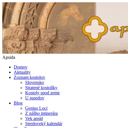
Apsida
Domov
Aktuality
Zoznam kostolov
Slovensko
Stratené kostolíky
Kostoly spod zeme
U susedov
Blog
Genius Loci
Z nášho intinerára
Vek apsíd
Stredoveký kalendár