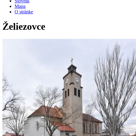
Slovník
Mapa
O stránke
Želiezovce