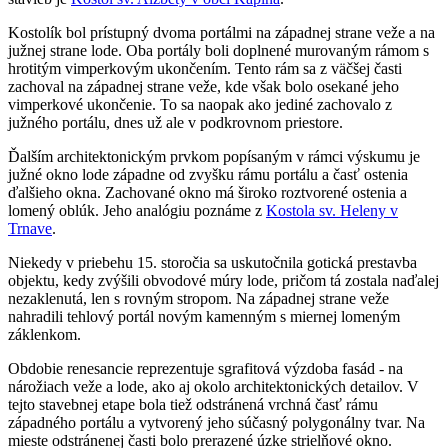
Kostolík bol prístupný dvoma portálmi na západnej strane veže a na
južnej strane lode. Oba portály boli doplnené murovaným rámom s
hrotitým vimperkovým ukončením. Tento rám sa z väčšej časti
zachoval na západnej strane veže, kde však bolo osekané jeho
vimperkové ukončenie. To sa naopak ako jediné zachovalo z
južného portálu, dnes už ale v podkrovnom priestore.
Ďalším architektonickým prvkom popísaným v rámci výskumu je
južné okno lode západne od zvyšku rámu portálu a časť ostenia
ďalšieho okna. Zachované okno má široko roztvorené ostenia a
lomený oblúk. Jeho analógiu poznáme z
Kostola sv. Heleny v
Trnave
.
Niekedy v priebehu 15. storočia sa uskutočnila gotická prestavba
objektu, kedy zvýšili obvodové múry lode, pričom tá zostala naďalej
nezaklenutá, len s rovným stropom. Na západnej strane veže
nahradili tehlový portál novým kamenným s miernej lomeným
záklenkom.
Obdobie renesancie reprezentuje sgrafitová výzdoba fasád - na
nárožiach veže a lode, ako aj okolo architektonických detailov. V
tejto stavebnej etape bola tiež odstránená vrchná časť rámu
západného portálu a vytvorený jeho súčasný polygonálny tvar. Na
mieste odstránenej časti bolo prerazené úzke strielňové okno.