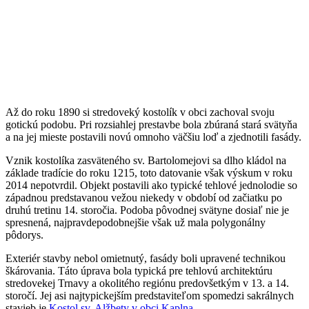
Až do roku 1890 si stredoveký kostolík v obci zachoval svoju
gotickú podobu. Pri rozsiahlej prestavbe bola zbúraná stará svätyňa
a na jej mieste postavili novú omnoho väčšiu loď a zjednotili fasády.
Vznik kostolíka zasväteného sv. Bartolomejovi sa dlho kládol na
základe tradície do roku 1215, toto datovanie však výskum v roku
2014 nepotvrdil. Objekt postavili ako typické tehlové jednolodie so
západnou predstavanou vežou niekedy v období od začiatku po
druhú tretinu 14. storočia. Podoba pôvodnej svätyne dosiaľ nie je
spresnená, najpravdepodobnejšie však už mala polygonálny
pôdorys.
Exteriér stavby nebol omietnutý, fasády boli upravené technikou
škárovania. Táto úprava bola typická pre tehlovú architektúru
stredovekej Trnavy a okolitého regiónu predovšetkým v 13. a 14.
storočí. Jej asi najtypickejším predstaviteľom spomedzi sakrálnych
stavieb je
Kostol sv. Alžbety v obci Kaplna
.