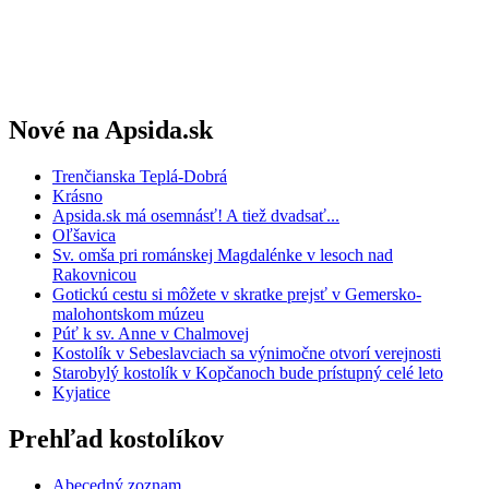
Nové na Apsida.sk
Trenčianska Teplá-Dobrá
Krásno
Apsida.sk má osemnásť! A tiež dvadsať...
Oľšavica
Sv. omša pri románskej Magdalénke v lesoch nad
Rakovnicou
Gotickú cestu si môžete v skratke prejsť v Gemersko-
malohontskom múzeu
Púť k sv. Anne v Chalmovej
Kostolík v Sebeslavciach sa výnimočne otvorí verejnosti
Starobylý kostolík v Kopčanoch bude prístupný celé leto
Kyjatice
Prehľad kostolíkov
Abecedný zoznam