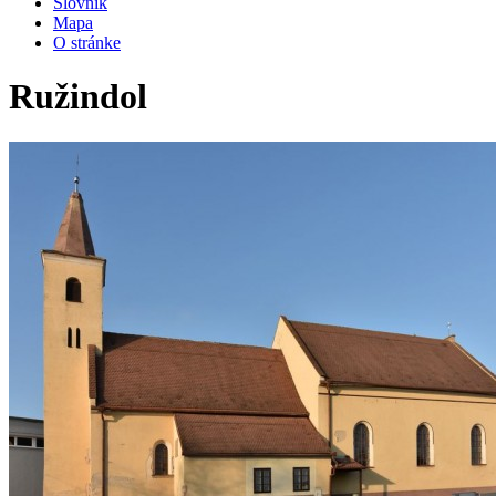
Slovník
Mapa
O stránke
Ružindol