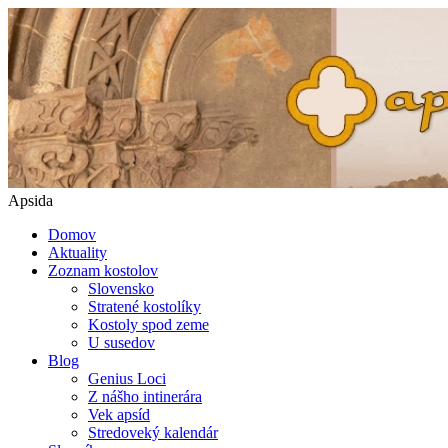
Apsida
Domov
Aktuality
Zoznam kostolov
Slovensko
Stratené kostolíky
Kostoly spod zeme
U susedov
Blog
Genius Loci
Z nášho intinerára
Vek apsíd
Stredoveký kalendár