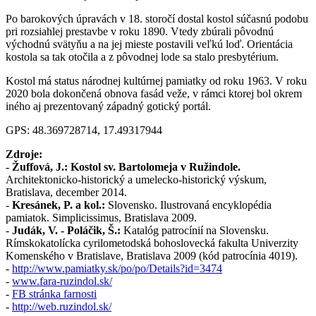
Po barokových úpravách v 18. storočí dostal kostol súčasnú podobu
pri rozsiahlej prestavbe v roku 1890. Vtedy zbúrali pôvodnú
východnú svätyňu a na jej mieste postavili veľkú loď. Orientácia
kostola sa tak otočila a z pôvodnej lode sa stalo presbytérium.
Kostol má status národnej kultúrnej pamiatky od roku 1963. V roku
2020 bola dokončená obnova fasád veže, v rámci ktorej bol okrem
iného aj prezentovaný západný gotický portál.
GPS: 48.369728714, 17.49317944
Zdroje:
- Žuffová, J.: Kostol sv. Bartolomeja v Ružindole.
Architektonicko-historický a umelecko-historický výskum,
Bratislava, december 2014.
-
Kresánek, P. a kol.:
Slovensko. Ilustrovaná encyklopédia
pamiatok. Simplicissimus, Bratislava 2009.
-
Judák, V. - Poláčik, Š.:
Katalóg patrocínií na Slovensku.
Rímskokatolícka cyrilometodská bohoslovecká fakulta Univerzity
Komenského v Bratislave, Bratislava 2009 (kód patrocínia 4019).
-
http://www.pamiatky.sk/po/po/Details?id=3474
-
www.fara-ruzindol.sk/
-
FB stránka farnosti
-
http://web.ruzindol.sk/