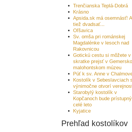
Trenčianska Teplá-Dobrá
Krásno
Apsida.sk má osemnásť! A
tiež dvadsať...
Oľšavica
Sv. omša pri románskej
Magdalénke v lesoch nad
Rakovnicou
Gotickú cestu si môžete v
skratke prejsť v Gemersko
malohontskom múzeu
Púť k sv. Anne v Chalmove
Kostolík v Sebeslavciach 
výnimočne otvorí verejnost
Starobylý kostolík v
Kopčanoch bude prístupný
celé leto
Kyjatice
Prehľad kostolíkov