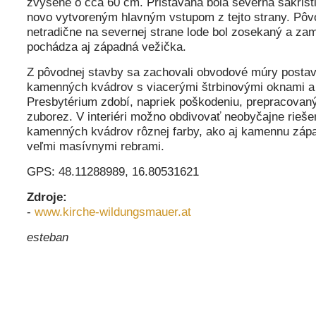
zvýšené o cca 60 cm. Pristavaná bola severná sakrist
novo vytvoreným hlavným vstupom z tejto strany. Pôv
netradične na severnej strane lode bol zosekaný a za
pochádza aj západná vežička.
Z pôvodnej stavby sa zachovali obvodové múry posta
kamenných kvádrov s viacerými štrbinovými oknami a
Presbytérium zdobí, napriek poškodeniu, prepracovaný
zuborez. V interiéri možno obdivovať neobyčajne rieš
kamenných kvádrov rôznej farby, ako aj kamennu záp
veľmi masívnymi rebrami.
GPS: 48.11288989, 16.80531621
Zdroje:
-
www.kirche-wildungsmauer.at
esteban