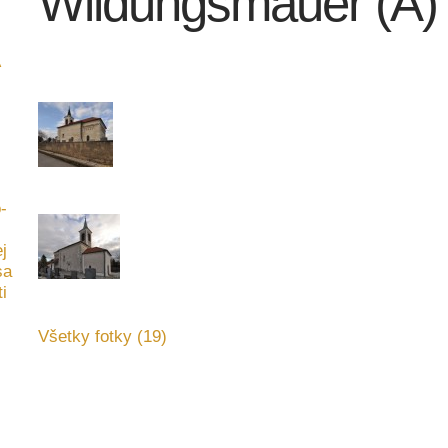
Wildungsmauer (A)
-
j
sa
i
Všetky fotky (19)