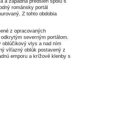
ia a západná predsieň spolu s
odný románsky portál
murovaný. Z tohto obdobia
vené z opracovaných
 odkrytým severným portálom.
 oblúčikový vlys a nad ním
ený víťazný oblúk postavený z
adnú emporu a krížové klenby s