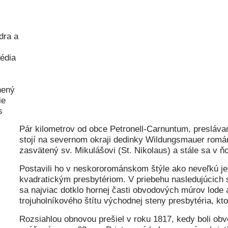
dra a
pédia
nený
ie
s
Pár kilometrov od obce Petronell-Carnuntum, presláva
stojí na severnom okraji dedinky Wildungsmauer román
zasvätený sv. Mikulášovi (St. Nikolaus) a stále sa v 
Postavili ho v neskororománskom štýle ako neveľkú j
kvadratickým presbytériom. V priebehu nasledujúcich s
sa najviac dotklo hornej časti obvodových múrov lode
trojuholníkového štítu východnej steny presbytéria, kto
Rozsiahlou obnovou prešiel v roku 1817, kedy boli obv