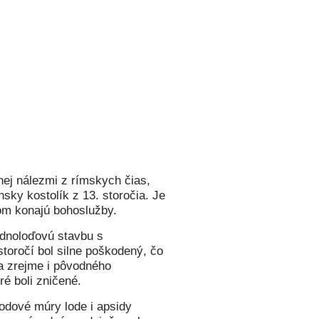
nej nálezmi z rímskych čias,
sky kostolík z 13. storočia. Je
ňom konajú bohoslužby.
ednoloďovú stavbu s
toročí bol silne poškodený, čo
 a zrejme i pôvodného
ré boli zničené.
odové múry lode i apsidy