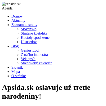
Apsida
Domov
Aktuality
Zoznam kostolov
Slovensko
Stratené kostolíky
Kostoly spod zeme
U susedov
Blog
Genius Loci
Z nášho intinerára
Vek apsíd
Stredoveký kalendár
Slovník
Mapa
O stránke
Apsida.sk oslavuje už tretie
narodeniny!