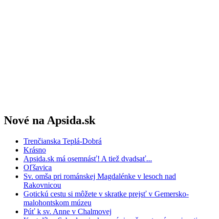
Nové na Apsida.sk
Trenčianska Teplá-Dobrá
Krásno
Apsida.sk má osemnásť! A tiež dvadsať...
Oľšavica
Sv. omša pri románskej Magdalénke v lesoch nad
Rakovnicou
Gotickú cestu si môžete v skratke prejsť v Gemersko-
malohontskom múzeu
Púť k sv. Anne v Chalmovej