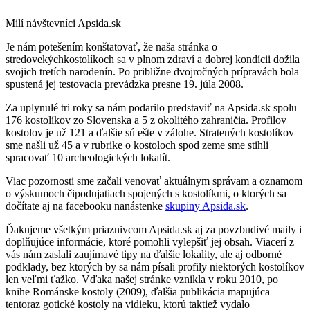
Milí návštevníci Apsida.sk
Je nám potešením konštatovať, že naša stránka o
stredovekýchkostolíkoch sa v plnom zdraví a dobrej kondícii dožila
svojich tretích narodenín. Po približne dvojročných prípravách bola
spustená jej testovacia prevádzka presne 19. júla 2008.
Za uplynulé tri roky sa nám podarilo predstaviť na Apsida.sk spolu
176 kostolíkov zo Slovenska a 5 z okolitého zahraničia. Profilov
kostolov je už 121 a ďalšie sú ešte v zálohe. Stratených kostolíkov
sme našli už 45 a v rubrike o kostoloch spod zeme sme stihli
spracovať 10 archeologických lokalít.
Viac pozornosti sme začali venovať aktuálnym správam a oznamom
o výskumoch čipodujatiach spojených s kostolíkmi, o ktorých sa
dočítate aj na facebooku nanástenke
skupiny Apsida.sk
.
Ďakujeme všetkým priaznivcom Apsida.sk aj za povzbudivé maily i
doplňujúce informácie, ktoré pomohli vylepšiť jej obsah. Viacerí z
vás nám zaslali zaujímavé tipy na ďalšie lokality, ale aj odborné
podklady, bez ktorých by sa nám písali profily niektorých kostolíkov
len veľmi ťažko. Vďaka našej stránke vznikla v roku 2010, po
knihe Románske kostoly (2009), ďalšia publikácia mapujúca
tentoraz gotické kostoly na vidieku, ktorú taktiež vydalo