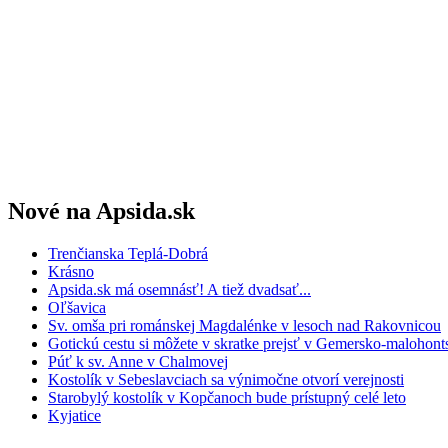
Nové na Apsida.sk
Trenčianska Teplá-Dobrá
Krásno
Apsida.sk má osemnásť! A tiež dvadsať...
Oľšavica
Sv. omša pri románskej Magdalénke v lesoch nad Rakovnicou
Gotickú cestu si môžete v skratke prejsť v Gemersko-maloho
Púť k sv. Anne v Chalmovej
Kostolík v Sebeslavciach sa výnimočne otvorí verejnosti
Starobylý kostolík v Kopčanoch bude prístupný celé leto
Kyjatice