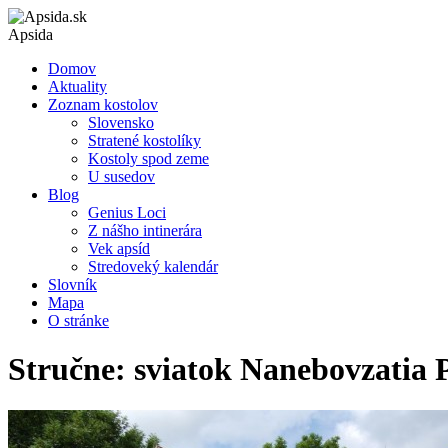
Apsida
Domov
Aktuality
Zoznam kostolov
Slovensko
Stratené kostolíky
Kostoly spod zeme
U susedov
Blog
Genius Loci
Z nášho intinerára
Vek apsíd
Stredoveký kalendár
Slovník
Mapa
O stránke
Stručne: sviatok Nanebovzatia P