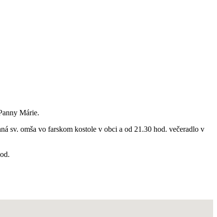
 Panny Márie.
aná sv. omša vo farskom kostole v obci a od 21.30 hod. večeradlo v
hod.