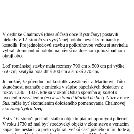
V dedinke Chalmová (dnes súčasti obce Bystričany) postavili
niekedy v 12. storočí vo vyvýšenej polohe neveľký románsky
kostolík. Pre jednoloďovú stavbu s polkruhovou vežou si stavitelia
vybrali dominantnú polohu na návrší na dnešnom juhozápadnom
okraji obce.
Loď románskej stavby mala rozmery 790 cm x 500 cm pri výške
650 cm, svätyňa bola dlhá 300 cm a široká 370 cm.
Je možné, že pôvodne bol kostolík zasvätený sv. Martinovi. Túto
skutočnosti naznačuje zmienka v súpise pápežských desiatkov z
rokov 1336 - 1337, kde sa v okolí Oslian spomína aj kostol s
uvedením zasvätením (
ecclesia Sancti Martini de Sus
). Názov obce
Sus
, môže byť skomolením doloženého pomenovania Chalmovej
ako
Szeg
/
Nyitra-Szeg
.
Asi v 16. storočí posilnili statiku objektu piatimi opornými piliermi.
V roku 1730 už mal byť stredoveký objekt v zlom stave a veriacim
kapacitne nestačil, a preto vybúrali veľkú časť južného múru lode aj