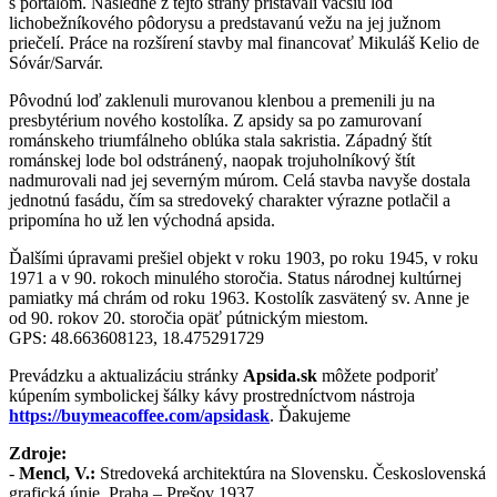
s portálom. Následne z tejto strany pristavali väčšiu loď
lichobežníkového pôdorysu a predstavanú vežu na jej južnom
priečelí. Práce na rozšírení stavby mal financovať Mikuláš Kelio de
Sóvár/Sarvár.
Pôvodnú loď zaklenuli murovanou klenbou a premenili ju na
presbytérium nového kostolíka. Z apsidy sa po zamurovaní
románskeho triumfálneho oblúka stala sakristia. Západný štít
románskej lode bol odstránený, naopak trojuholníkový štít
nadmurovali nad jej severným múrom. Celá stavba navyše dostala
jednotnú fasádu, čím sa stredoveký charakter výrazne potlačil a
pripomína ho už len východná apsida.
Ďalšími úpravami prešiel objekt v roku 1903, po roku 1945, v roku
1971 a v 90. rokoch minulého storočia. Status národnej kultúrnej
pamiatky má chrám od roku 1963. Kostolík zasvätený sv. Anne je
od 90. rokov 20. storočia opäť pútnickým miestom.
G
PS: 48.663608123, 18.475291729
Prevádzku a aktualizáciu stránky
Apsida.sk
môžete podporiť
kúpením symbolickej šálky kávy prostredníctvom nástroja
https://buymeacoffee.com/apsidask
. Ďakujeme
Zdroje:
-
Mencl, V.:
Stredoveká architektúra na Slovensku. Československá
grafická únie, Praha – Prešov 1937.