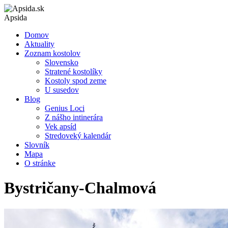
Apsida
Domov
Aktuality
Zoznam kostolov
Slovensko
Stratené kostolíky
Kostoly spod zeme
U susedov
Blog
Genius Loci
Z nášho intinerára
Vek apsíd
Stredoveký kalendár
Slovník
Mapa
O stránke
Bystričany-Chalmová