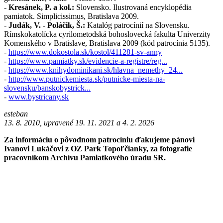
-
Kresánek, P. a kol.:
Slovensko. Ilustrovaná encyklopédia
pamiatok. Simplicissimus, Bratislava 2009.
-
Judák, V. - Poláčik, Š.:
Katalóg patrocínií na Slovensku.
Rímskokatolícka cyrilometodská bohoslovecká fakulta Univerzity
Komenského v Bratislave, Bratislava 2009 (kód patrocínia 5135).
-
https://www.dokostola.sk/kostol/411281-sv-anny
-
https://www.pamiatky.sk/evidencie-a-registre/reg...
-
https://www.knihydominikani.sk/hlavna_nemethy_24...
-
http://www.putnickemiesta.sk/putnicke-miesta-na-
slovensku/banskobystrick...
-
www.bystricany.sk
esteban
13. 8. 2010, upravené 19. 11. 2021 a 4. 2. 2026
Za informáciu o pôvodnom patrocíniu ďakujeme pánovi
Ivanovi Lukáčovi z OZ Park Topoľčianky, za fotografie
pracovníkom Archívu Pamiatkového úradu SR.