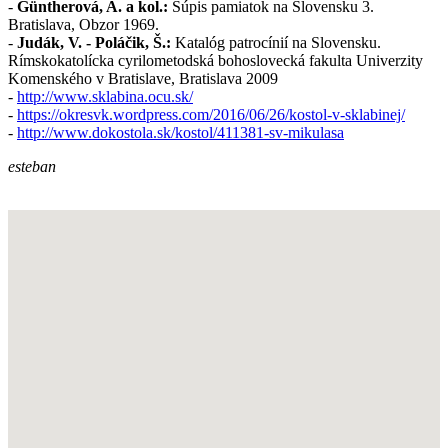
-
Güntherová, A. a kol.:
Súpis pamiatok na Slovensku 3.
Bratislava, Obzor 1969.
-
Judák, V. - Poláčik, Š.:
Katalóg patrocínií na Slovensku.
Rímskokatolícka cyrilometodská bohoslovecká fakulta Univerzity
Komenského v Bratislave, Bratislava 2009
-
http://www.sklabina.ocu.sk/
-
https://okresvk.wordpress.com/2016/06/26/kostol-v-sklabinej/
-
http://www.dokostola.sk/kostol/411381-sv-mikulasa
esteban