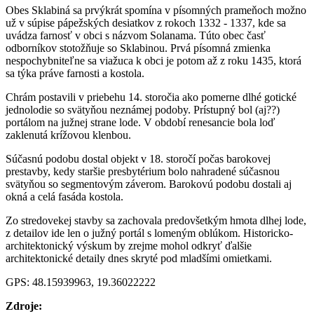
Obes Sklabiná sa prvýkrát spomína v písomných prameňoch možno
už v súpise pápežských desiatkov z rokoch 1332 - 1337, kde sa
uvádza farnosť v obci s názvom Solanama. Túto obec časť
odborníkov stotožňuje so Sklabinou. Prvá písomná zmienka
nespochybniteľne sa viažuca k obci je potom až z roku 1435, ktorá
sa týka práve farnosti a kostola.
Chrám postavili v priebehu 14. storočia ako pomerne dlhé gotické
jednolodie so svätyňou neznámej podoby. Prístupný bol (aj??)
portálom na južnej strane lode. V období renesancie bola loď
zaklenutá krížovou klenbou.
Súčasnú podobu dostal objekt v 18. storočí počas barokovej
prestavby, kedy staršie presbytérium bolo nahradené súčasnou
svätyňou so segmentovým záverom. Barokovú podobu dostali aj
okná a celá fasáda kostola.
Zo stredovekej stavby sa zachovala predovšetkým hmota dlhej lode,
z detailov ide len o južný portál s lomeným oblúkom. Historicko-
architektonický výskum by zrejme mohol odkryť ďalšie
architektonické detaily dnes skryté pod mladšími omietkami.
GPS: 48.15939963, 19.36022222
Zdroje: