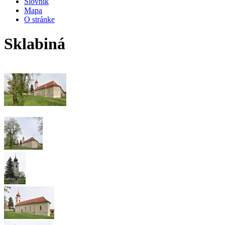
Slovník
Mapa
O stránke
Sklabiná