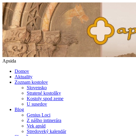
Apsida
Domov
Aktuality
Zoznam kostolov
Slovensko
Stratené kostolíky
Kostoly spod zeme
U susedov
Blog
Genius Loci
Z nášho intinerára
Vek apsíd
Stredoveký kalendár