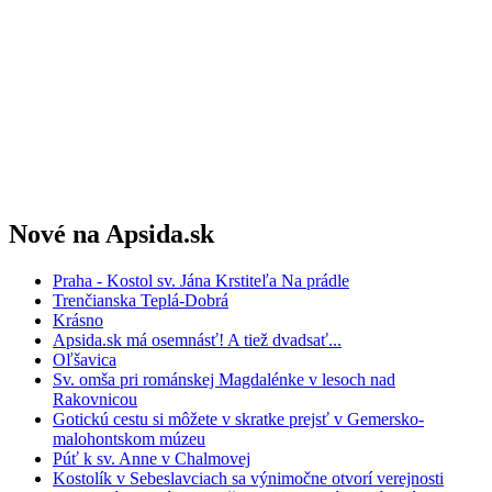
Nové na Apsida.sk
Praha - Kostol sv. Jána Krstiteľa Na prádle
Trenčianska Teplá-Dobrá
Krásno
Apsida.sk má osemnásť! A tiež dvadsať...
Oľšavica
Sv. omša pri románskej Magdalénke v lesoch nad
Rakovnicou
Gotickú cestu si môžete v skratke prejsť v Gemersko-
malohontskom múzeu
Púť k sv. Anne v Chalmovej
Kostolík v Sebeslavciach sa výnimočne otvorí verejnosti