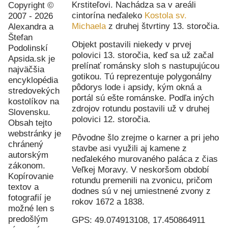
Krstiteľovi. Nachádza sa v areáli
Copyright ©
cintorína neďaleko
Kostola sv.
2007 - 2026
Michaela
z druhej štvrtiny 13. storočia.
Alexandra a
Štefan
Objekt postavili niekedy v prvej
Podolinskí
polovici 13. storočia, keď sa už začal
Apsida.sk je
prelínať románsky sloh s nastupujúcou
najväčšia
gotikou. Tú reprezentuje polygonálny
encyklopédia
pôdorys lode i apsidy, kým okná a
stredovekých
portál sú ešte románske. Podľa iných
kostolíkov na
zdrojov rotundu postavili už v druhej
Slovensku.
polovici 12. storočia.
Obsah tejto
webstránky je
Pôvodne šlo zrejme o karner a pri jeho
chránený
stavbe asi využili aj kamene z
autorským
neďalekého murovaného paláca z čias
zákonom.
Veľkej Moravy. V neskoršom období
Kopírovanie
rotundu premenili na zvonicu, pričom
textov a
dodnes sú v nej umiestnené zvony z
fotografií je
rokov 1672 a 1838.
možné len s
predošlým
GPS: 49.074913108, 17.450864911