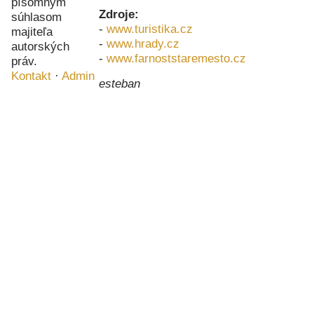
písomným
Zdroje:
súhlasom
-
www.turistika.cz
majiteľa
-
www.hrady.cz
autorských
-
www.farnoststaremesto.cz
práv.
Kontakt
·
Admin
esteban