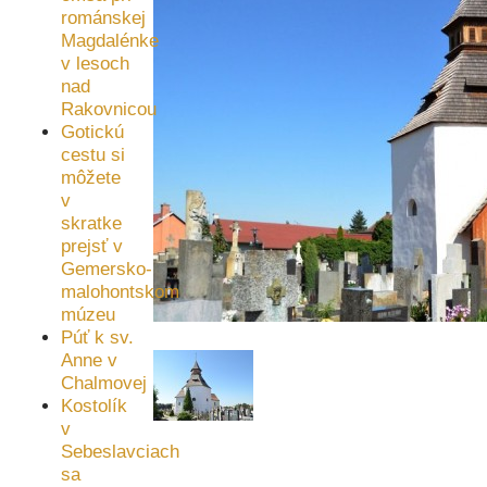
románskej
Magdalénke
v lesoch
nad
Rakovnicou
Gotickú
cestu si
môžete
v
skratke
prejsť v
Gemersko-
malohontskom
múzeu
Púť k sv.
Anne v
Chalmovej
Kostolík
v
Sebeslavciach
sa