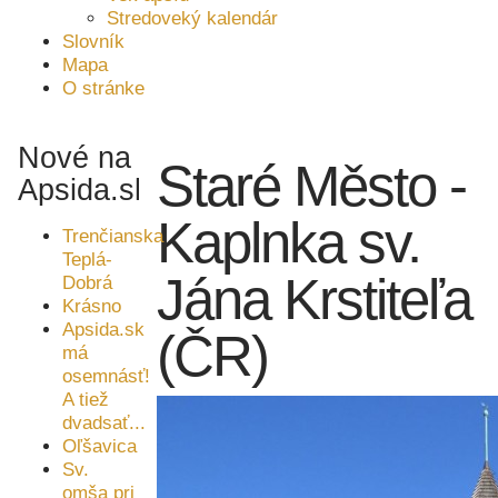
Stredoveký kalendár
Slovník
Mapa
O stránke
Nové na
Staré Město -
Apsida.sk
Kaplnka sv.
Trenčianska
Teplá-
Jána Krstiteľa
Dobrá
Krásno
Apsida.sk
(ČR)
má
osemnásť!
A tiež
dvadsať...
Oľšavica
Sv.
omša pri