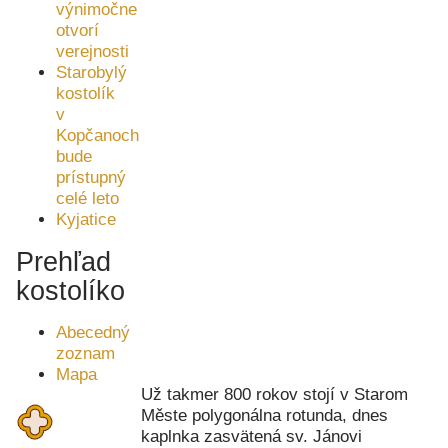
výnimočne
otvorí
verejnosti
Starobylý
kostolík
v
Kopčanoch
bude
prístupný
celé leto
Kyjatice
Prehľad
kostolíkov
Abecedný
zoznam
Mapa
Už takmer 800 rokov stojí v Starom
Měste polygonálna rotunda, dnes
kaplnka zasvätená sv. Jánovi