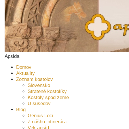
Apsida
Domov
Aktuality
Zoznam kostolov
Slovensko
Stratené kostolíky
Kostoly spod zeme
U susedov
Blog
Genius Loci
Z nášho intinerára
Vek apsíd