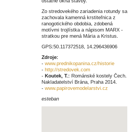
ostatné okná stavby.
Zo stredovekého zariadenia rotundy sa
zachovala kamenná krstiteľnica z
ranogotického obdobia, zdobená
motívmi trojlístka a nápisom MARX -
stratkou pre mená Mária a Kristus.
GPS:50.117372518, 14.296436906
Zdroje:
-
www.prednikopanina.cz/historie
-
http://stredovek.com
-
Koutek, T.:
Románské kostely Čech.
Nakladatelství Brána, Praha 2014.
-
www.papirovemodelarstvi.cz
esteban