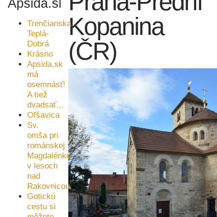
Praha-Přední
Apsida.sk
Kopanina
Trenčianska
Teplá-
(ČR)
Dobrá
Krásno
Apsida.sk
má
osemnásť!
A tiež
dvadsať...
Oľšavica
Sv.
omša pri
románskej
Magdalénke
v lesoch
nad
Rakovnicou
Gotickú
cestu si
môžete