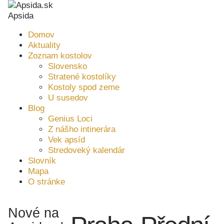
Apsida
Domov
Aktuality
Zoznam kostolov
Slovensko
Stratené kostolíky
Kostoly spod zeme
U susedov
Blog
Genius Loci
Z nášho intinerára
Vek apsíd
Stredoveký kalendár
Slovník
Mapa
O stránke
Nové na