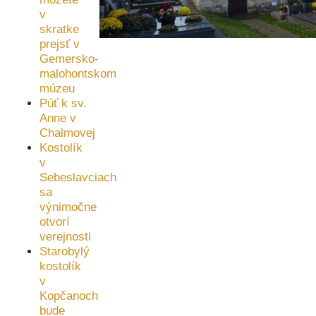
v
skratke
prejsť v
Gemersko-
malohontskom
múzeu
Púť k sv.
Anne v
Chalmovej
Kostolík
v
Sebeslavciach
sa
výnimočne
otvorí
verejnosti
Starobylý
kostolík
v
Kopčanoch
bude