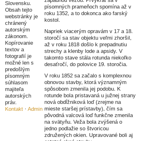
západnou vežou. Prvýkrát sa v
Slovensku.
písomných prameňoch spomína až v
Obsah tejto
roku 1352, a to dokonca ako farský
webstránky je
kostol.
chránený
autorským
Napriek viacerým opravám v 17 a 18.
zákonom.
storočí sa stav objektu veľmi zhoršil,
Kopírovanie
až v roku 1818 došlo k prepadnutiu
textov a
strechy a klenby lode a apsidy. V
fotografií je
takomto stave stála rotunda niekoľko
možné len s
desaťročí, do polovice 19. storočia.
predošlým
V roku 1852 sa začalo s komplexnou
písomným
obnovou stavby, ktorá významným
súhlasom
spôsobom zmenila jej podobu. K
majiteľa
rotunde bola pristavaná u južnej strany
autorských
nová obdĺžniková loď (zrejme na
práv.
mieste staršej prístavby), čím sa
Kontakt
·
Admin
pôvodná valcová loď funkčne zmenila
na svätyňu. Veža bola zvýšená o
jedno podlažie so štvoricou
združených okien. Upravované boli aj