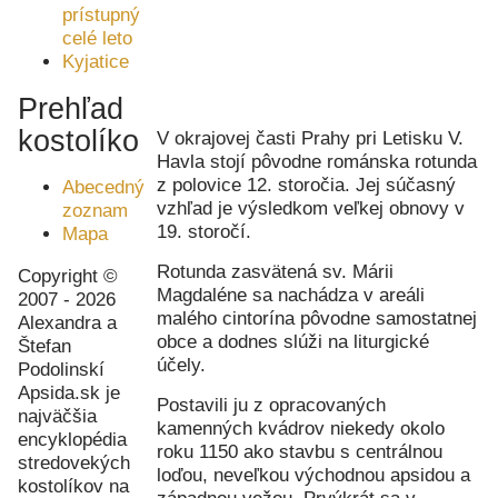
prístupný
celé leto
Kyjatice
Prehľad
kostolíkov
V okrajovej časti Prahy pri Letisku V.
Havla stojí pôvodne románska rotunda
z polovice 12. storočia. Jej súčasný
Abecedný
vzhľad je výsledkom veľkej obnovy v
zoznam
19. storočí.
Mapa
Rotunda zasvätená sv. Márii
Copyright ©
Magdaléne sa nachádza v areáli
2007 - 2026
malého cintorína pôvodne samostatnej
Alexandra a
obce a dodnes slúži na liturgické
Štefan
účely.
Podolinskí
Apsida.sk je
Postavili ju z opracovaných
najväčšia
kamenných kvádrov niekedy okolo
encyklopédia
roku 1150 ako stavbu s centrálnou
stredovekých
loďou, neveľkou východnou apsidou a
kostolíkov na