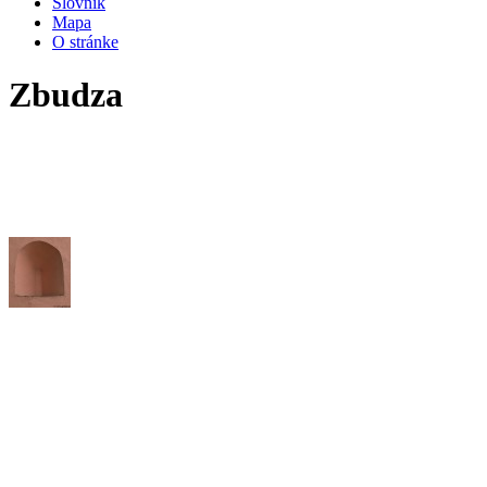
Slovník
Mapa
O stránke
Zbudza