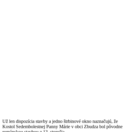
Už len dispozícia stavby a jedno štrbinové okno naznačujú, že
Kostol Sedembolestnej Panny Márie v obci Zbudza bol pôvodne
románskou stavbou z 13. storočia.