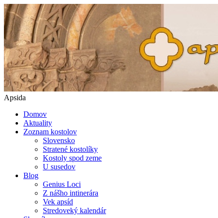
Apsida
Domov
Aktuality
Zoznam kostolov
Slovensko
Stratené kostolíky
Kostoly spod zeme
U susedov
Blog
Genius Loci
Z nášho intinerára
Vek apsíd
Stredoveký kalendár