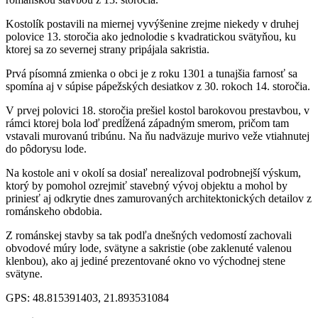
Kostolík postavili na miernej vyvýšenine zrejme niekedy v druhej
polovice 13. storočia ako jednolodie s kvadratickou svätyňou, ku
ktorej sa zo severnej strany pripájala sakristia.
Prvá písomná zmienka o obci je z roku 1301 a tunajšia farnosť sa
spomína aj v súpise pápežských desiatkov z 30. rokoch 14. storočia.
V prvej polovici 18. storočia prešiel kostol barokovou prestavbou, v
rámci ktorej bola loď predĺžená západným smerom, pričom tam
vstavali murovanú tribúnu. Na ňu nadväzuje murivo veže vtiahnutej
do pôdorysu lode.
Na kostole ani v okolí sa dosiaľ nerealizoval podrobnejší výskum,
ktorý by pomohol ozrejmiť stavebný vývoj objektu a mohol by
priniesť aj odkrytie dnes zamurovaných architektonických detailov z
románskeho obdobia.
Z románskej stavby sa tak podľa dnešných vedomostí zachovali
obvodové múry lode, svätyne a sakristie (obe zaklenuté valenou
klenbou), ako aj jediné prezentované okno vo východnej stene
svätyne.
GPS: 48.815391403, 21.893531084