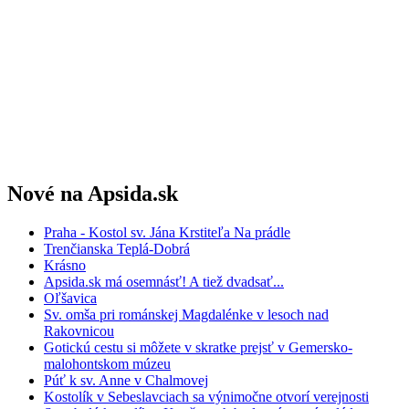
Nové na Apsida.sk
Praha - Kostol sv. Jána Krstiteľa Na prádle
Trenčianska Teplá-Dobrá
Krásno
Apsida.sk má osemnásť! A tiež dvadsať...
Oľšavica
Sv. omša pri románskej Magdalénke v lesoch nad
Rakovnicou
Gotickú cestu si môžete v skratke prejsť v Gemersko-
malohontskom múzeu
Púť k sv. Anne v Chalmovej
Kostolík v Sebeslavciach sa výnimočne otvorí verejnosti