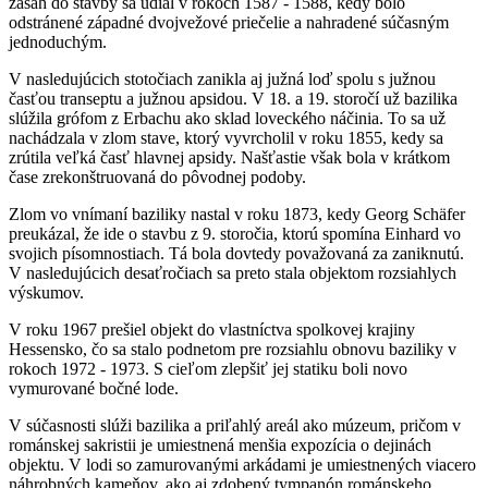
zasah do stavby sa udial v rokoch 1587 - 1588, kedy bolo
odstránené západné dvojvežové priečelie a nahradené súčasným
jednoduchým.
V nasledujúcich stotočiach zanikla aj južná loď spolu s južnou
časťou transeptu a južnou apsidou. V 18. a 19. storočí už bazilika
slúžila grófom z Erbachu ako sklad loveckého náčinia. To sa už
nachádzala v zlom stave, ktorý vyvrcholil v roku 1855, kedy sa
zrútila veľká časť hlavnej apsidy. Našťastie však bola v krátkom
čase zrekonštruovaná do pôvodnej podoby.
Zlom vo vnímaní baziliky nastal v roku 1873, kedy Georg Schäfer
preukázal, že ide o stavbu z 9. storočia, ktorú spomína Einhard vo
svojich písomnostiach. Tá bola dovtedy považovaná za zaniknutú.
V nasledujúcich desaťročiach sa preto stala objektom rozsiahlych
výskumov.
V roku 1967 prešiel objekt do vlastníctva spolkovej krajiny
Hessensko, čo sa stalo podnetom pre rozsiahlu obnovu baziliky v
rokoch 1972 - 1973. S cieľom zlepšiť jej statiku boli novo
vymurované bočné lode.
V súčasnosti slúži bazilika a priľahlý areál ako múzeum, pričom v
románskej sakristii je umiestnená menšia expozícia o dejinách
objektu. V lodi so zamurovanými arkádami je umiestnených viacero
náhrobných kameňov, ako aj zdobený tympanón románskeho