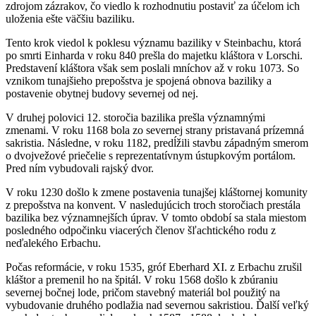
zdrojom zázrakov, čo viedlo k rozhodnutiu postaviť za účelom ich
uloženia ešte väčšiu baziliku.
Tento krok viedol k poklesu významu baziliky v Steinbachu, ktorá
po smrti Einharda v roku 840 prešla do majetku kláštora v Lorschi.
Predstavení kláštora však sem poslali mníchov až v roku 1073. So
vznikom tunajšieho prepošstva je spojená obnova baziliky a
postavenie obytnej budovy severnej od nej.
V druhej polovici 12. storočia bazilika prešla významnými
zmenami. V roku 1168 bola zo severnej strany pristavaná prízemná
sakristia. Následne, v roku 1182, predĺžili stavbu západným smerom
o dvojvežové priečelie s reprezentatívnym ústupkovým portálom.
Pred ním vybudovali rajský dvor.
V roku 1230 došlo k zmene postavenia tunajšej kláštornej komunity
z prepošstva na konvent. V nasledujúcich troch storočiach prestála
bazilika bez významnejších úprav. V tomto období sa stala miestom
posledného odpočinku viacerých členov šľachtického rodu z
neďalekého Erbachu.
Počas reformácie, v roku 1535, gróf Eberhard XI. z Erbachu zrušil
kláštor a premenil ho na špitál. V roku 1568 došlo k zbúraniu
severnej bočnej lode, pričom stavebný materiál bol použitý na
vybudovanie druhého podlažia nad severnou sakristiou. Ďalší veľký