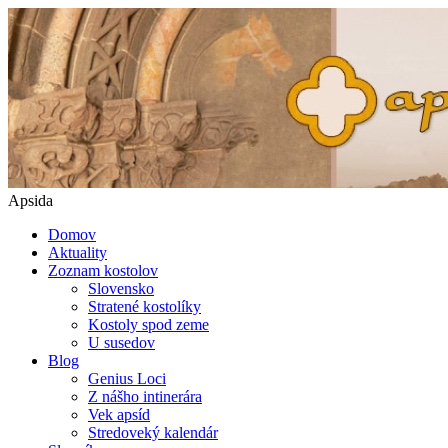
Apsida
Domov
Aktuality
Zoznam kostolov
Slovensko
Stratené kostolíky
Kostoly spod zeme
U susedov
Blog
Genius Loci
Z nášho intinerára
Vek apsíd
Stredoveký kalendár