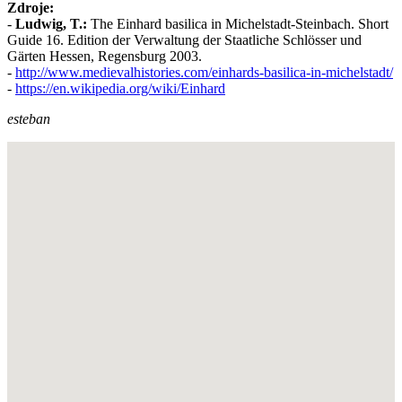
Zdroje:
-
Ludwig, T.:
The Einhard basilica in Michelstadt-Steinbach. Short
Guide 16. Edition der Verwaltung der Staatliche Schlösser und
Gärten Hessen, Regensburg 2003.
-
http://www.medievalhistories.com/einhards-basilica-in-michelstadt/
-
https://en.wikipedia.org/wiki/Einhard
esteban