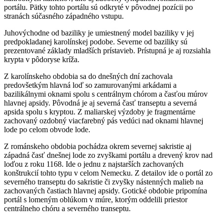
portálu. Pätky tohto portálu sú odkryté v pôvodnej pozícii po
stranách súčasného západného vstupu.
Juhovýchodne od baziliky je umiestnený model baziliky v jej
predpokladanej karolínskej podobe. Severne od baziliky sú
prezentované základy mladších prístavieb. Prístupná je aj rozsiahla
krypta v pôdoryse kríža.
Z karolínskeho obdobia sa do dnešných dní zachovala
predovšetkým hlavná loď so zamurovanými arkádami a
bazilikálnymi oknami spolu s centrálnym chórom a časťou múrov
hlavnej apsidy. Pôvodná je aj severná časť transeptu a severná
apsida spolu s kryptou. Z maliarskej výzdoby je fragmentárne
zachovaný ozdobný viacfarebný pás vedúci nad oknami hlavnej
lode po celom obvode lode.
Z románskeho obdobia pochádza okrem severnej sakristie aj
západná časť dnešnej lode zo zvyškami portálu a drevený krov nad
loďou z roku 1168. Ide o jednu z najstarších zachovaných
konštrukcií tohto typu v celom Nemecku. Z detailov ide o portál zo
severného transeptu do sakristie či zvyšky nástenných malieb na
zachovaných častiach hlavnej apsidy. Gotické obdobie pripomína
portál s lomeným oblúkom v múre, ktorým oddelili priestor
centrálneho chóru a severného transeptu.