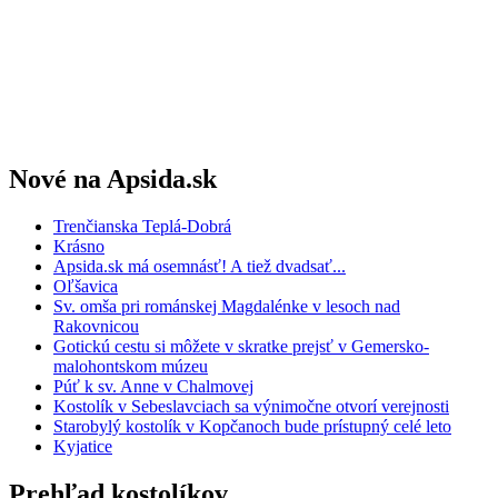
Nové na Apsida.sk
Trenčianska Teplá-Dobrá
Krásno
Apsida.sk má osemnásť! A tiež dvadsať...
Oľšavica
Sv. omša pri románskej Magdalénke v lesoch nad
Rakovnicou
Gotickú cestu si môžete v skratke prejsť v Gemersko-
malohontskom múzeu
Púť k sv. Anne v Chalmovej
Kostolík v Sebeslavciach sa výnimočne otvorí verejnosti
Starobylý kostolík v Kopčanoch bude prístupný celé leto
Kyjatice
Prehľad kostolíkov