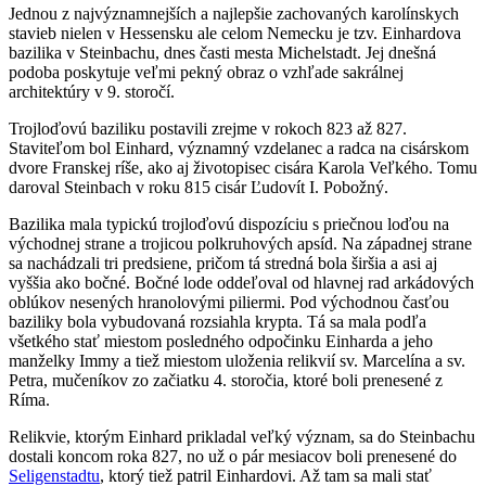
Jednou z najvýznamnejších a najlepšie zachovaných karolínskych
stavieb nielen v Hessensku ale celom Nemecku je tzv. Einhardova
bazilika v Steinbachu, dnes časti mesta Michelstadt. Jej dnešná
podoba poskytuje veľmi pekný obraz o vzhľade sakrálnej
architektúry v 9. storočí.
Trojloďovú baziliku postavili zrejme v rokoch 823 až 827.
Staviteľom bol Einhard, významný vzdelanec a radca na cisárskom
dvore Franskej ríše, ako aj životopisec cisára Karola Veľkého. Tomu
daroval Steinbach v roku 815 cisár Ľudovít I. Pobožný.
Bazilika mala typickú trojloďovú dispozíciu s priečnou loďou na
východnej strane a trojicou polkruhových apsíd. Na západnej strane
sa nachádzali tri predsiene, pričom tá stredná bola širšia a asi aj
vyššia ako bočné. Bočné lode oddeľoval od hlavnej rad arkádových
oblúkov nesených hranolovými piliermi. Pod východnou časťou
baziliky bola vybudovaná rozsiahla krypta. Tá sa mala podľa
všetkého stať miestom posledného odpočinku Einharda a jeho
manželky Immy a tiež miestom uloženia relikvií sv. Marcelína a sv.
Petra, mučeníkov zo začiatku 4. storočia, ktoré boli prenesené z
Ríma.
Relikvie, ktorým Einhard prikladal veľký význam, sa do Steinbachu
dostali koncom roka 827, no už o pár mesiacov boli prenesené do
Seligenstadtu
, ktorý tiež patril Einhardovi. Až tam sa mali stať