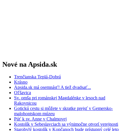
Nové na Apsida.sk
Trenčianska Teplá-Dobrá
Krásno
Apsida.sk má osemnásť! A tiež dvadsať...
Oľšavica
Sv. omša pri románskej Magdalénke v lesoch nad
Rakovnicou
Gotickú cestu si môžete v skratke prejsť v Gemersko-
malohontskom múzeu
Púť k sv. Anne v Chalmovej
Kostolík v Sebeslavciach sa výnimočne otvorí verejnosti
Starobylý kostolík v Kopčanoch bude prístupný celé leto