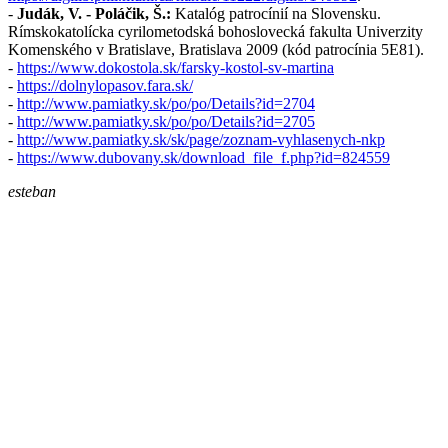
-
Judák, V. - Poláčik, Š.:
Katalóg patrocínií na Slovensku.
Rímskokatolícka cyrilometodská bohoslovecká fakulta Univerzity
Komenského v Bratislave, Bratislava 2009 (kód patrocínia 5E81).
-
https://www.dokostola.sk/farsky-kostol-sv-martina
-
https://dolnylopasov.fara.sk/
-
http://www.pamiatky.sk/po/po/Details?id=2704
-
http://www.pamiatky.sk/po/po/Details?id=2705
-
http://www.pamiatky.sk/sk/page/zoznam-vyhlasenych-nkp
-
https://www.dubovany.sk/download_file_f.php?id=824559
esteban