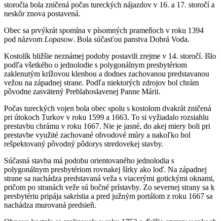
storočia bola zničená počas tureckých nájazdov v 16. a 17. storočí a
neskôr znova postavená.
Obec sa prvýkrát spomína v písomných prameňoch v roku 1394
pod názvom
Lopasow
. Bola súčasťou panstva Dobrá Voda.
Kostolík bližšie neznámej podoby postavili zrejme v 14. storočí. Išlo
podľa všetkého o jednolodie s polygonálnym presbytériom
zaklenutým krížovou klenbou a dodnes zachovanou predstavanou
vežou na západnej strane. Podľa niektorých zdrojov bol chrám
pôvodne zasvätený Preblahoslavenej Panne Márii.
Počas tureckých vojen bola obec spolu s kostolom dvakrát zničená
pri útokoch Turkov v roku 1599 a 1663. To si vyžiadalo rozsiahlu
prestavbu chrámu v roku 1667. Nie je jasné, do akej miery boli pri
prestavbe využité zachované obvodové múry a nakoľko bol
rešpektovaný pôvodný pôdorys stredovekej stavby.
Súčasná stavba má podobu orientovaného jednolodia s
polygonálnym presbytériom rovnakej šírky ako loď. Na západnej
strane sa nachádza predstavaná veža s viacerými gotickými oknami,
pričom po stranách veže sú bočné prístavby. Zo severnej strany sa k
presbytériu pripája sakristia a pred južným portálom z roku 1667 sa
nachádza murovaná predsieň.