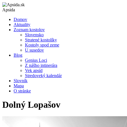
Apsida
Domov
Aktuality
Zoznam kostolov
Slovensko
Stratené kostolíky
Kostoly spod zeme
U susedov
Blog
Genius Loci
Z nášho intinerára
Vek apsíd
Stredoveký kalendár
Slovník
Mapa
O stránke
Dolný Lopašov