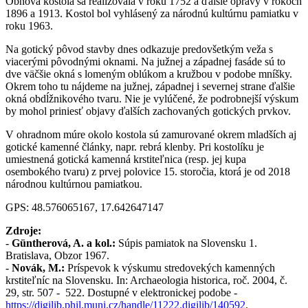
Obnova kostola sa realizovala v roku 1752 a ďalšie opravy v rokoch
1896 a 1913. Kostol bol vyhlásený za národnú kultúrnu pamiatku v
roku 1963.
Na gotický pôvod stavby dnes odkazuje predovšetkým veža s
viacerými pôvodnými oknami. Na južnej a západnej fasáde sú to
dve väčšie okná s lomeným oblúkom a kružbou v podobe mníšky.
Okrem toho tu nájdeme na južnej, západnej i severnej strane ďalšie
okná obdĺžnikového tvaru. Nie je vylúčené, že podrobnejší výskum
by mohol priniesť objavy ďalších zachovaných gotických prvkov.
V ohradnom múre okolo kostola sú zamurované okrem mladších aj
gotické kamenné články, napr. rebrá klenby. Pri kostolíku je
umiestnená gotická kamenná krstiteľnica (resp. jej kupa
osembokého tvaru) z prvej polovice 15. storočia, ktorá je od 2018
národnou kultúrnou pamiatkou.
GPS: 48.576065167, 17.642647147
Zdroje:
-
Güntherová, A. a kol.:
Súpis pamiatok na Slovensku 1.
Bratislava, Obzor 1967.
-
Novák, M.:
Príspevok k výskumu stredovekých kamenných
krstiteľníc na Slovensku. In: Archaeologia historica, roč. 2004, č.
29, str. 507 - 522. Dostupné v elektronickej podobe -
https://digilib.phil.muni.cz/handle/11222.digilib/140592
.