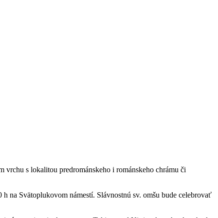
kom vrchu s lokalitou predrománskeho i románskeho chrámu či
.00 h na Svätoplukovom námestí. Slávnostnú sv. omšu bude celebrovať