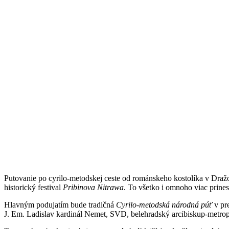
Putovanie po cyrilo-metodskej ceste od románskeho kostolíka v Draž
historický festival
Pribinova Nitrawa
. To všetko i omnoho viac prine
Hlavným podujatím bude tradičná
Cyrilo-metodská národná púť
v pre
J. Em. Ladislav kardinál Nemet, SVD, belehradský arcibiskup-metro