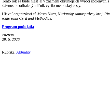
Tento rok sa bude niesť aj v znamení okrúhlejších výročí spojených 
slávnostne odhalený míľnik cyrilo-metodskej cesty.
Hlavní organizátori sú
Mesto Nitra, Nitriansky samosprávny kraj, Rím
route saint Cyril and Methodius.
Program podujatia
esteban
29. 6. 2026
Rubrika:
Aktuality