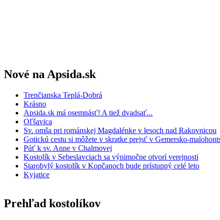
Nové na Apsida.sk
Trenčianska Teplá-Dobrá
Krásno
Apsida.sk má osemnásť! A tiež dvadsať...
Oľšavica
Sv. omša pri románskej Magdalénke v lesoch nad Rakovnicou
Gotickú cestu si môžete v skratke prejsť v Gemersko-maloho
Púť k sv. Anne v Chalmovej
Kostolík v Sebeslavciach sa výnimočne otvorí verejnosti
Starobylý kostolík v Kopčanoch bude prístupný celé leto
Kyjatice
Prehľad kostolíkov