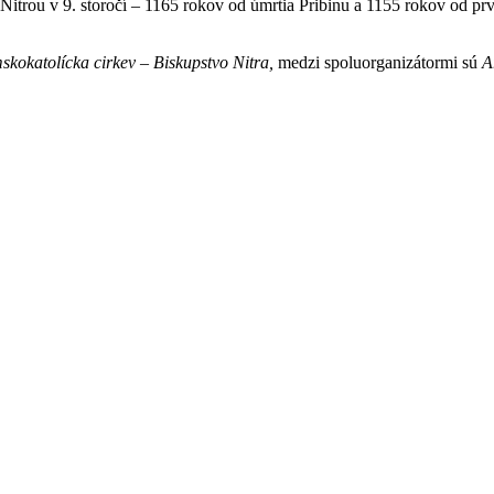
s Nitrou v 9. storočí – 1165 rokov od úmrtia Pribinu a 1155 rokov od 
skokatolícka cirkev – Biskupstvo Nitra,
medzi spoluorganizátormi sú
A