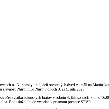
ovciach na Nitriansky hrad, deň otvorených dverí v areáli na Martins
sú slávnosti
Nitra, milá Nitra
v dňoch 3. až 5. júla 2026.
dvečer sviatku solúnskych bratov v sobotu 4. júla so začiatkom o 16
polita. Bohoslužbu bude vysielať v priamom prenose STVR.