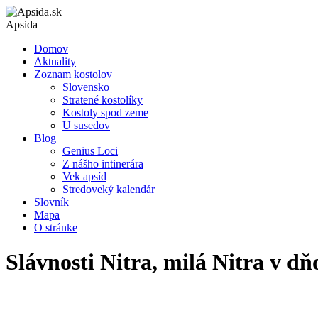
Apsida
Domov
Aktuality
Zoznam kostolov
Slovensko
Stratené kostolíky
Kostoly spod zeme
U susedov
Blog
Genius Loci
Z nášho intinerára
Vek apsíd
Stredoveký kalendár
Slovník
Mapa
O stránke
Slávnosti Nitra, milá Nitra v dňo