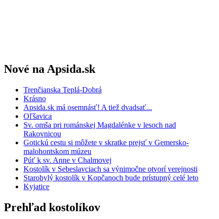
Nové na Apsida.sk
Trenčianska Teplá-Dobrá
Krásno
Apsida.sk má osemnásť! A tiež dvadsať...
Oľšavica
Sv. omša pri románskej Magdalénke v lesoch nad
Rakovnicou
Gotickú cestu si môžete v skratke prejsť v Gemersko-
malohontskom múzeu
Púť k sv. Anne v Chalmovej
Kostolík v Sebeslavciach sa výnimočne otvorí verejnosti
Starobylý kostolík v Kopčanoch bude prístupný celé leto
Kyjatice
Prehľad kostolíkov