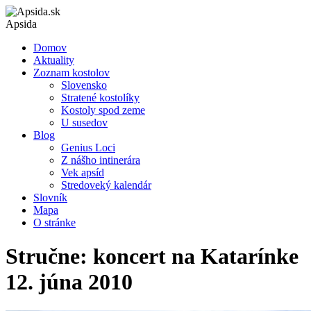
Apsida
Domov
Aktuality
Zoznam kostolov
Slovensko
Stratené kostolíky
Kostoly spod zeme
U susedov
Blog
Genius Loci
Z nášho intinerára
Vek apsíd
Stredoveký kalendár
Slovník
Mapa
O stránke
Stručne: koncert na Katarínke
12. júna 2010